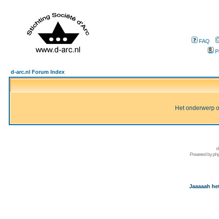
FAQ
P
d-arc.nl Forum Index
Het onderwerp of 
d
Powered by
ph
Jaaaaah het