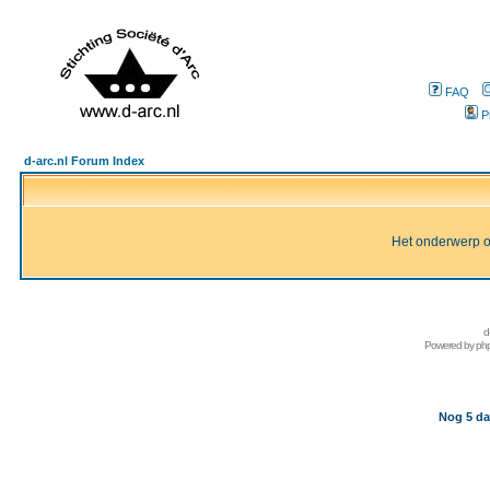
FAQ
P
d-arc.nl Forum Index
Het onderwerp of 
d
Powered by
ph
Nog 5 da