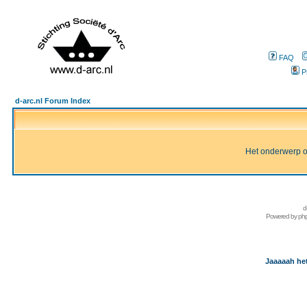
FAQ
P
d-arc.nl Forum Index
Het onderwerp of 
d
Powered by
ph
Jaaaaah het