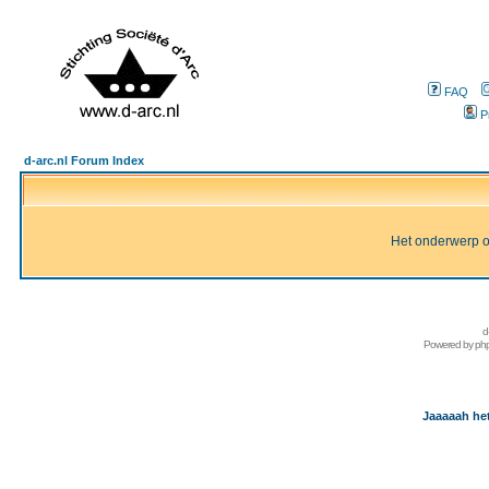
FAQ
P
d-arc.nl Forum Index
Het onderwerp of 
d
Powered by
ph
Jaaaaah het