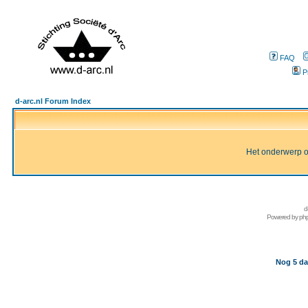
FAQ
P
d-arc.nl Forum Index
Het onderwerp of 
d
Powered by
ph
Nog 5 da