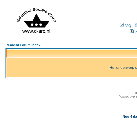
FAQ
P
d-arc.nl Forum Index
Het onderwerp of 
d
Powered by
ph
Nog 4 da