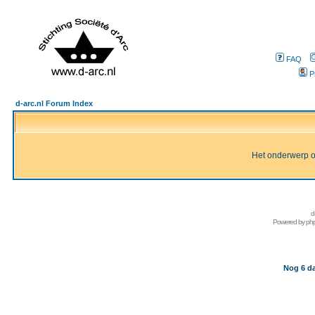
FAQ
P
d-arc.nl Forum Index
Het onderwerp of 
d
Powered by
ph
Nog 6 da