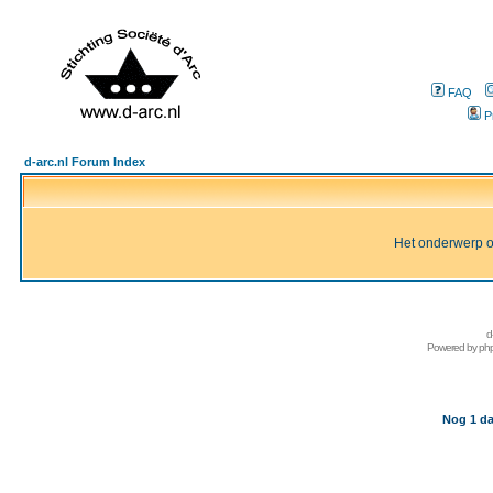
FAQ
P
d-arc.nl Forum Index
Het onderwerp of 
d
Powered by
ph
Nog 1 da