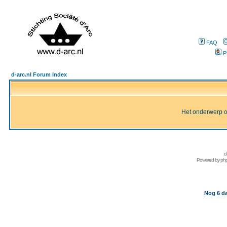
FAQ
P
d-arc.nl Forum Index
Het onderwerp of 
d
Powered by
ph
Nog 6 da