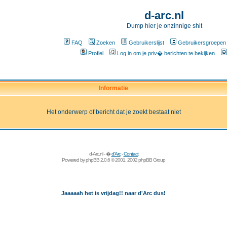
d-arc.nl
Dump hier je onzinnige shit
FAQ
Zoeken
Gebruikerslijst
Gebruikersgroepen
Profiel
Log in om je priv� berichten te bekijken
Informatie
Het onderwerp of bericht dat je zoekt bestaat niet
d-Arc.nl - �
d'Arc
-
Contact
Powered by
phpBB
2.0.6 © 2001, 2002 phpBB Group
Jaaaaah het is vrijdag!! naar d'Arc dus!