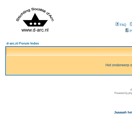
FAQ
P
d-arc.nl Forum Index
Het onderwerp of 
d
Powered by
ph
Jaaaaah het