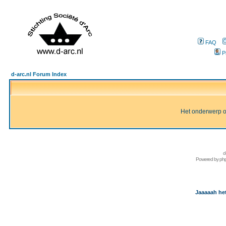
FAQ
P
d-arc.nl Forum Index
Het onderwerp of 
d
Powered by
ph
Jaaaaah het