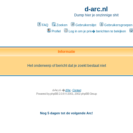
d-arc.nl
Dump hier je onzinnige shit
FAQ
Zoeken
Gebruikerslijst
Gebruikersgroepen
Profiel
Log in om je priv� berichten te bekijken
Informatie
Het onderwerp of bericht dat je zoekt bestaat niet
d-Arc.nl - �
d'Arc
-
Contact
Powered by
phpBB
2.0.6 © 2001, 2002 phpBB Group
Nog 5 dagen tot de volgende Arc!