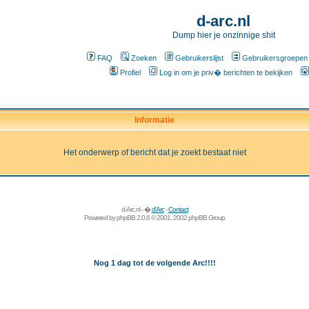
d-arc.nl
Dump hier je onzinnige shit
FAQ
Zoeken
Gebruikerslijst
Gebruikersgroepen
Profiel
Log in om je priv� berichten te bekijken
Informatie
Het onderwerp of bericht dat je zoekt bestaat niet
d-Arc.nl - �
d'Arc
-
Contact
Powered by
phpBB
2.0.6 © 2001, 2002 phpBB Group
Nog 1 dag tot de volgende Arc!!!!