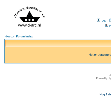
FAQ
P
d-arc.nl Forum Index
Het onderwerp of 
d
Powered by
ph
Nog 1 da