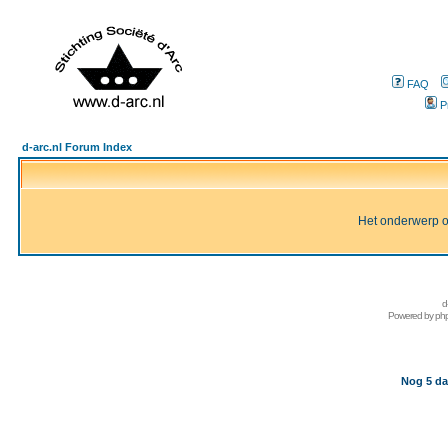
FAQ
P
d-arc.nl Forum Index
Het onderwerp of 
d
Powered by
ph
Nog 5 da