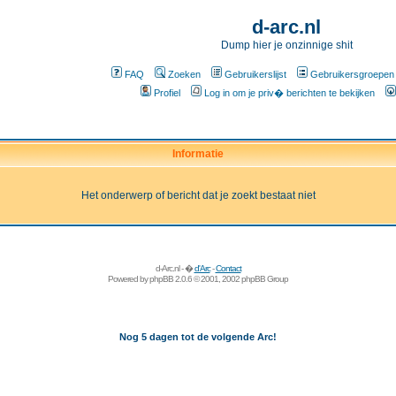
d-arc.nl
Dump hier je onzinnige shit
FAQ
Zoeken
Gebruikerslijst
Gebruikersgroepen
Profiel
Log in om je priv� berichten te bekijken
Informatie
Het onderwerp of bericht dat je zoekt bestaat niet
d-Arc.nl - �
d'Arc
-
Contact
Powered by
phpBB
2.0.6 © 2001, 2002 phpBB Group
Nog 5 dagen tot de volgende Arc!