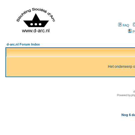
FAQ
P
d-arc.nl Forum Index
Het onderwerp of 
d
Powered by
ph
Nog 6 da