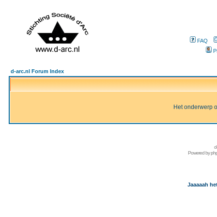
FAQ
P
d-arc.nl Forum Index
Het onderwerp of 
d
Powered by
ph
Jaaaaah het