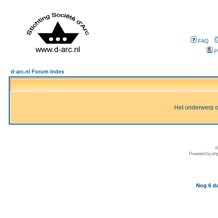
FAQ
P
d-arc.nl Forum Index
Het onderwerp of 
d
Powered by
ph
Nog 6 da