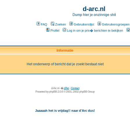
d-arc.nl
Dump hier je onzinnige shit
FAQ
Zoeken
Gebruikerslijst
Gebruikersgroepen
Profiel
Log in om je priv� berichten te bekijken
Informatie
Het onderwerp of bericht dat je zoekt bestaat niet
d-Arc.nl - �
d'Arc
-
Contact
Powered by
phpBB
2.0.6 © 2001, 2002 phpBB Group
Jaaaaah het is vrijdag!! naar d'Arc dus!