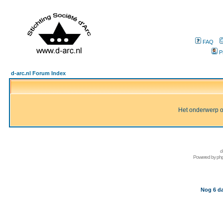
FAQ
P
d-arc.nl Forum Index
Het onderwerp of 
d
Powered by
ph
Nog 6 da