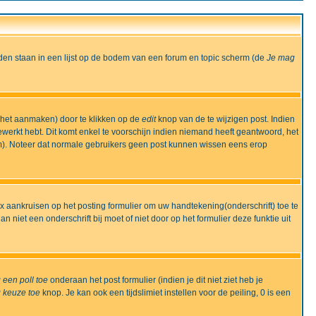
den staan in een lijst op de bodem van een forum en topic scherm (de
Je mag
 het aanmaken) door te klikken op de
edit
knop van de te wijzigen post. Indien
bewerkt hebt. Dit komt enkel te voorschijn indien niemand heeft geantwoord, het
m). Noteer dat normale gebruikers geen post kunnen wissen eens erop
x aankruisen op het posting formulier om uw handtekening(onderschrift) toe te
 niet een onderschrift bij moet of niet door op het formulier deze funktie uit
 een poll toe
onderaan het post formulier (indien je dit niet ziet heb je
 keuze toe
knop. Je kan ook een tijdslimiet instellen voor de peiling, 0 is een