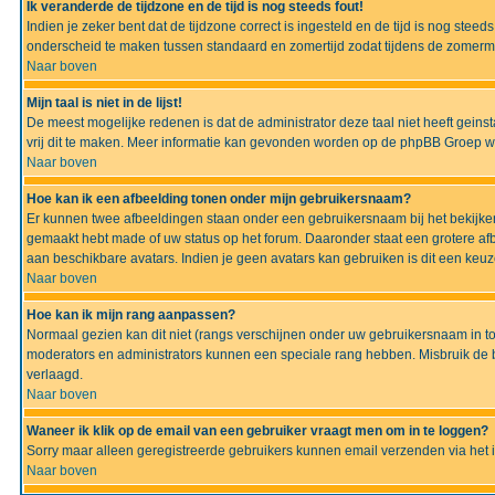
Ik veranderde de tijdzone en de tijd is nog steeds fout!
Indien je zeker bent dat de tijdzone correct is ingesteld en de tijd is nog ste
onderscheid te maken tussen standaard en zomertijd zodat tijdens de zomermaa
Naar boven
Mijn taal is niet in de lijst!
De meest mogelijke redenen is dat de administrator deze taal niet heeft geinsta
vrij dit te maken. Meer informatie kan gevonden worden op de phpBB Groep we
Naar boven
Hoe kan ik een afbeelding tonen onder mijn gebruikersnaam?
Er kunnen twee afbeeldingen staan onder een gebruikersnaam bij het bekijken
gemaakt hebt made of uw status op het forum. Daaronder staat een grotere afbe
aan beschikbare avatars. Indien je geen avatars kan gebruiken is dit een keu
Naar boven
Hoe kan ik mijn rang aanpassen?
Normaal gezien kan dit niet (rangs verschijnen onder uw gebruikersnaam in to
moderators en administrators kunnen een speciale rang hebben. Misbruik de bo
verlaagd.
Naar boven
Waneer ik klik op de email van een gebruiker vraagt men om in te loggen?
Sorry maar alleen geregistreerde gebruikers kunnen email verzenden via het 
Naar boven