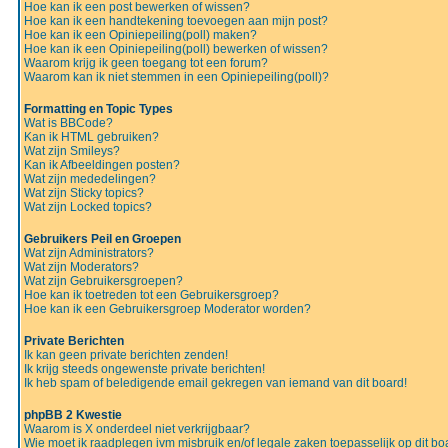
Hoe kan ik een post bewerken of wissen?
Hoe kan ik een handtekening toevoegen aan mijn post?
Hoe kan ik een Opiniepeiling(poll) maken?
Hoe kan ik een Opiniepeiling(poll) bewerken of wissen?
Waarom krijg ik geen toegang tot een forum?
Waarom kan ik niet stemmen in een Opiniepeiling(poll)?
Formatting en Topic Types
Wat is BBCode?
Kan ik HTML gebruiken?
Wat zijn Smileys?
Kan ik Afbeeldingen posten?
Wat zijn mededelingen?
Wat zijn Sticky topics?
Wat zijn Locked topics?
Gebruikers Peil en Groepen
Wat zijn Administrators?
Wat zijn Moderators?
Wat zijn Gebruikersgroepen?
Hoe kan ik toetreden tot een Gebruikersgroep?
Hoe kan ik een Gebruikersgroep Moderator worden?
Private Berichten
Ik kan geen private berichten zenden!
Ik krijg steeds ongewenste private berichten!
Ik heb spam of beledigende email gekregen van iemand van dit board!
phpBB 2 Kwestie
Waarom is X onderdeel niet verkrijgbaar?
Wie moet ik raadplegen ivm misbruik en/of legale zaken toepasselijk op dit bo