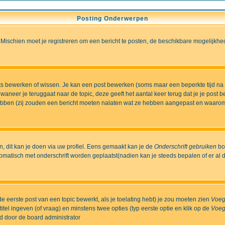
Posting Onderwerpen
 Mischien moet je registreren om een bericht te posten, de beschikbare mogelijkhe
sts bewerken of wissen. Je kan een post bewerken (soms maar een beperkte tijd na
aneer je teruggaat naar de topic, deze geeft het aantal keer terug dat je je post 
t hebben (zij zouden een bericht moeten nalaten wat ze hebben aangepast en waaro
 dit kan je doen via uw profiel. Eens gemaakt kan je de
Onderschrift gebruiken
bo
matisch met onderschrift worden geplaatst(nadien kan je steeds bepalen of er al dan
e eerste post van een topic bewerkt, als je toelating hebt) je zou moeten zien
Voeg
itel ingeven (of vraag) en minstens twee opties (typ eerste optie en klik op de
Voeg
ld door de board administrator