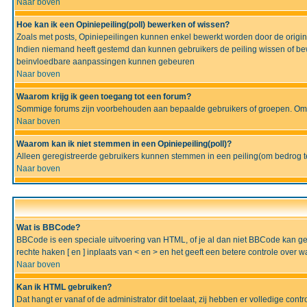
Naar boven
Hoe kan ik een Opiniepeiling(poll) bewerken of wissen?
Zoals met posts, Opiniepeilingen kunnen enkel bewerkt worden door de originel
Indien niemand heeft gestemd dan kunnen gebruikers de peiling wissen of bew
beinvloedbare aanpassingen kunnen gebeuren
Naar boven
Waarom krijg ik geen toegang tot een forum?
Sommige forums zijn voorbehouden aan bepaalde gebruikers of groepen. Om te
Naar boven
Waarom kan ik niet stemmen in een Opiniepeiling(poll)?
Alleen geregistreerde gebruikers kunnen stemmen in een peiling(om bedrog te 
Naar boven
Wat is BBCode?
BBCode is een speciale uitvoering van HTML, of je al dan niet BBCode kan gebru
rechte haken [ en ] inplaats van < en > en het geeft een betere controle over 
Naar boven
Kan ik HTML gebruiken?
Dat hangt er vanaf of de administrator dit toelaat, zij hebben er volledige cont