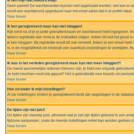
Ik ben mijn wachtwoord kwijt!
Geen paniek! De wachtwoorden kunnen niet opgehaald worden, wel kan er ee
wordt een wachtwoord opgestuurd naar het email adres dat in je profiel staat.
Naar boven
Ik ben geregistreerd maar kan niet inloggen!
Kijk eerst na of je je juiste gebruikersnaam en wachtwoord hebt ingegeven. I
tijdens registratie dan moet je de instrukties volgen. Indien dit niet het geva
je kan inloggen. Bij registratie wordt dit ook vermeld. Indien je een email h
is, is de mogelijkheid om misbruik van naamloze inzendingen te vermijden. Ind
Naar boven
Ik was in het verleden geregistreerd maar kan niet meer inloggen?!
De meest aannemelijke redenen hiervoor zijn; je hebt een onjuiste gebruikers
Je hebt mischien nooit iets gepost? Het is gebruikelijk voor boards om perio
Naar boven
Hoe verander ik mijn instellingen?
Al uw instellingen (indien je geregistreerd bent) zijn opgeslagen in de datab
Naar boven
De tijden zijn niet juist!
De tijden zijn meestal juist, alhoewel wat je ziet zijn tijden getoond in een a
tijdzone aanpassen, zoals de meeste instellingen enkel kan worden gedaan de g
Naar boven