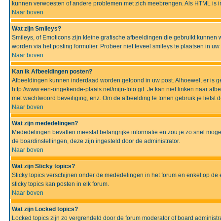
kunnen verwoesten of andere problemen met zich meebrengen. Als HTML is ing
Naar boven
Wat zijn Smileys?
Smileys, of Emoticons zijn kleine grafische afbeeldingen die gebruikt kunnen 
worden via het posting formulier. Probeer niet teveel smileys te plaatsen in 
Naar boven
Kan ik Afbeeldingen posten?
Afbeeldingen kunnen inderdaad worden getoond in uw post. Alhoewel, er is gee
http://www.een-ongekende-plaats.net/mijn-foto.gif. Je kan niet linken naar af
met wachtwoord beveiliging, enz. Om de afbeelding te tonen gebruik je liefst d
Naar boven
Wat zijn mededelingen?
Mededelingen bevatten meestal belangrijke informatie en zou je zo snel mogel
de boardinstellingen, deze zijn ingesteld door de administrator.
Naar boven
Wat zijn Sticky topics?
Sticky topics verschijnen onder de mededelingen in het forum en enkel op de 
sticky topics kan posten in elk forum.
Naar boven
Wat zijn Locked topics?
Locked topics zijn zo vergrendeld door de forum moderator of board administra