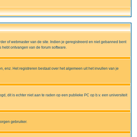
rder of webmaster van de site. Indien je geregistreerd en niet gebanned bent
ils hebt ontvangen van de forum software.
, enz. Het registreren bestaat over het algemeen uit het invullen van je
gd, dit is echter niet aan te raden op een publieke PC op b.v. een universiteit
borgen gebruiker.