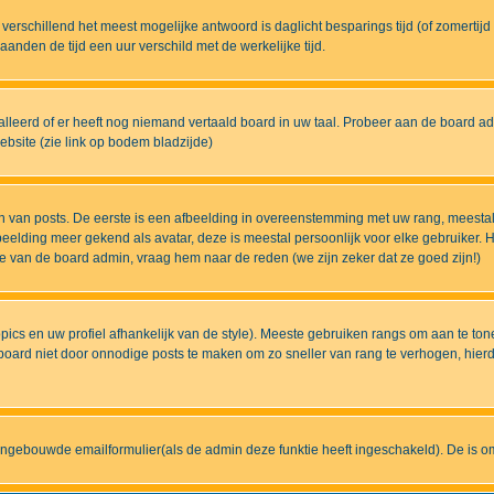
eds verschillend het meest mogelijke antwoord is daglicht besparings tijd (of zomert
nden de tijd een uur verschild met de werkelijke tijd.
lleerd of er heeft nog niemand vertaald board in uw taal. Probeer aan de board admi
bsite (zie link op bodem bladzijde)
 van posts. De eerste is een afbeelding in overeenstemming met uw rang, meestal
elding meer gekend als avatar, deze is meestal persoonlijk voor elke gebruiker. H
ze van de board admin, vraag hem naar de reden (we zijn zeker dat ze goed zijn!)
pics en uw profiel afhankelijk van de style). Meeste gebruiken rangs om aan te t
ard niet door onnodige posts te maken om zo sneller van rang te verhogen, hierdoo
ingebouwde emailformulier(als de admin deze funktie heeft ingeschakeld). De is 