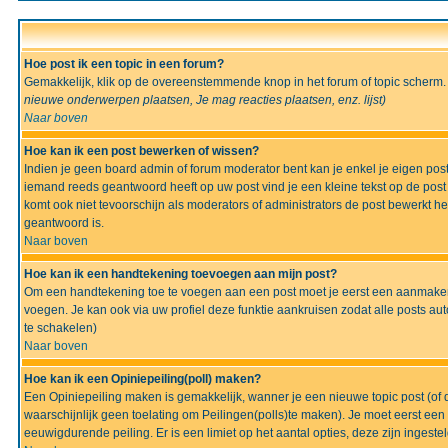
Hoe post ik een topic in een forum?
Gemakkelijk, klik op de overeenstemmende knop in het forum of topic scherm.
nieuwe onderwerpen plaatsen, Je mag reacties plaatsen, enz.
lijst)
Naar boven
Hoe kan ik een post bewerken of wissen?
Indien je geen board admin of forum moderator bent kan je enkel je eigen po
iemand reeds geantwoord heeft op uw post vind je een kleine tekst op de post w
komt ook niet tevoorschijn als moderators of administrators de post bewerk
geantwoord is.
Naar boven
Hoe kan ik een handtekening toevoegen aan mijn post?
Om een handtekening toe te voegen aan een post moet je eerst een aanmaken,
voegen. Je kan ook via uw profiel deze funktie aankruisen zodat alle posts auto
te schakelen)
Naar boven
Hoe kan ik een Opiniepeiling(poll) maken?
Een Opiniepeiling maken is gemakkelijk, wanner je een nieuwe topic post (of d
waarschijnlijk geen toelating om Peilingen(polls)te maken). Je moet eerst een t
eeuwigdurende peiling. Er is een limiet op het aantal opties, deze zijn ingeste