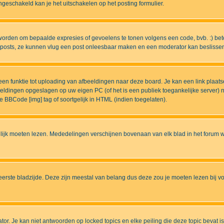
eschakeld kan je het uitschakelen op het posting formulier.
worden om bepaalde expresies of gevoelens te tonen volgens een code, bvb. :) betek
uw posts, ze kunnen vlug een post onleesbaar maken en een moderator kan beslissen 
n funktie tot uploading van afbeeldingen naar deze board. Je kan een link plaats
beeldingen opgeslagen op uw eigen PC (of het is een publiek toegankelijke server)
e BBCode [img] tag of soortgelijk in HTML (indien toegelaten).
ijk moeten lezen. Mededelingen verschijnen bovenaan van elk blad in het forum wa
eerste bladzijde. Deze zijn meestal van belang dus deze zou je moeten lezen bij v
tor. Je kan niet antwoorden op locked topics en elke peiling die deze topic bevat