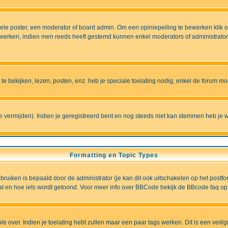
e poster, een moderator of board admin. Om een opiniepeiling te bewerken klik op 
erken, indien men reeds heeft gestemd kunnen enkel moderators of administrators 
 bekijken, lezen, posten, enz. heb je speciale toelating nodig, enkel de forum 
vermijden). Indien je geregistreerd bent en nog steeds niet kan stemmen heb je w
Formatting en Topic Types
iken is bepaald door de administrator (je kan dit ook uitschakelen op het postformu
wat en hoe iets wordt getoond. Voor meer info over BBCode bekijk de BBcode faq op 
role over. Indien je toelating hebt zullen maar een paar tags werken. Dit is een
veili