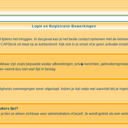
Login en Registratie Bewerkingen
ld tijdens het inloggen. In dat geval kan je het beste contact opnemen met de behee
CAPSlock uit staat op je toetsenbord. Kijk ook in je email of je geen activatie ema
hikbaar zijn zoals bepaalde avatar afbeeldingen, priv� berichten, gebruikersgroepen
n neemt dus niet veel tijd in beslag.
ligheids overwegingen weer uitgelogd. Indien je dat vakje wel aanvinkt blij je ingelo
ikers lijst?
r
ja
ben je alleen zichbaar voor administrators of jezelf. Je wordt geteld als een ver