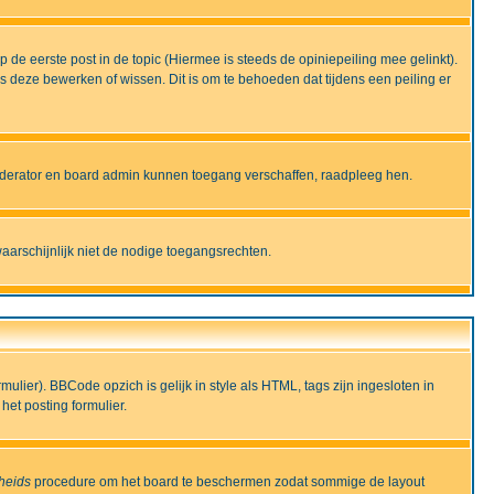
de eerste post in de topic (Hiermee is steeds de opiniepeiling mee gelinkt).
deze bewerken of wissen. Dit is om te behoeden dat tijdens een peiling er
moderator en board admin kunnen toegang verschaffen, raadpleeg hen.
aarschijnlijk niet de nodige toegangsrechten.
lier). BBCode opzich is gelijk in style als HTML, tags zijn ingesloten in
het posting formulier.
gheids
procedure om het board te beschermen zodat sommige de layout