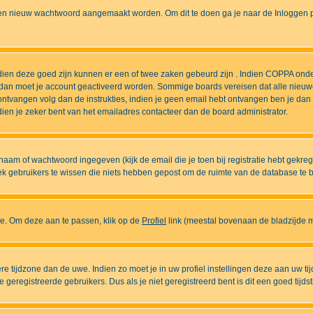
n nieuw wachtwoord aangemaakt worden. Om dit te doen ga je naar de Inloggen pa
ndien deze goed zijn kunnen er een of twee zaken gebeurd zijn . Indien COPPA onde
l is dan moet je account geactiveerd worden. Sommige boards vereisen dat alle nieuw
ebt ontvangen volg dan de instrukties, indien je geen email hebt ontvangen ben je d
ien je zeker bent van het emailadres contacteer dan de board administrator.
naam of wachtwoord ingegeven (kijk de email die je toen bij registratie hebt gekre
diek gebruikers te wissen die niets hebben gepost om de ruimte van de database te
ase. Om deze aan te passen, klik op de
Profiel
link (meestal bovenaan de bladzijde maa
ndere tijdzone dan de uwe. Indien zo moet je in uw profiel instellingen deze aan uw 
eregistreerde gebruikers. Dus als je niet geregistreerd bent is dit een goed tijdst