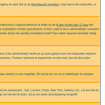
gina en daar klik je op
Wachtwoord vergeten
, volg hierna de instructies, er
rsteuning is ingeschakeld en je klikte op de
Ik ben jonger dan 13 jaar
link
e registraties worden geactiveerd, of door uzelf of door administrator vooraleer
an zeker dat je een geldig emailadres hebt? Een reden waarom activatie nodig
gen) of de administrator heeft uw account gewist voor een bepaalde redenen.
 beperken. Probeer opnieuw te registreren en doe mee aan de discusies.
r anders is ook mogelijk). Dit laat je toe om al je instellingen te wijzigen
tijdzone aanpassen , bvb. Londen, Parijs, New York, Sydney, enz. Let wel dat de
ip om het wel te doen, als je ons deze woordspeling vergeeft!