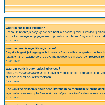
Waarom kan ik niet inloggen?
Het zou kunnen zijn dat je gebanned bent, als dat het geval is wordt dit geme
kun je het beste je inlog gegevens nogmaals controleren. Zorg er ook voor dat 
Naar boven
Waarom moet ik eigenlijk registreren?
Registratie geeft je toegang tot bijkomende functies die voor gasten niet besc
naam, email en wachtwoord, de overige gegevens zijn optioneel. Het registrere
Naar boven
Waarom wordt ik automatisch uitgelogd?
Als je
Log mij automatisch in
niet aanvinkt wordt je na een bepaalde tijd uit vei
of in een bibliotheek of Internetcaf�.
Naar boven
Hoe kan ik vermijden dat mijn gebruikersnaam verschijnt in de online gebru
In je profiel staat een optie
Laat niet zien dat je online bent
, indien je kiest voo
Naar boven