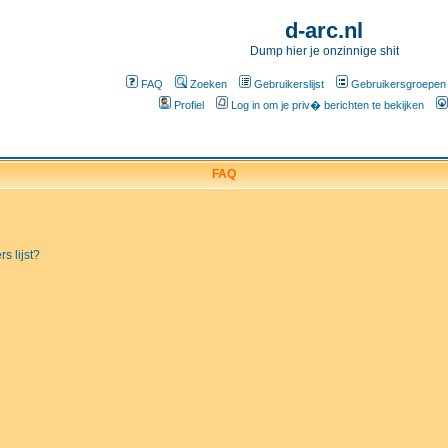
d-arc.nl
Dump hier je onzinnige shit
FAQ
Zoeken
Gebruikerslijst
Gebruikersgroepen
Profiel
Log in om je priv� berichten te bekijken
FAQ
s lijst?