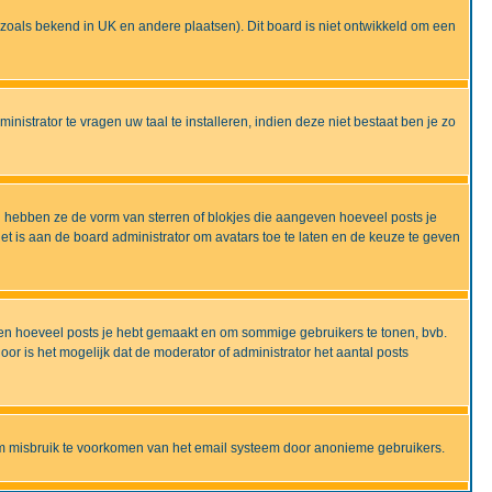
ijd zoals bekend in UK en andere plaatsen). Dit board is niet ontwikkeld om een
nistrator te vragen uw taal te installeren, indien deze niet bestaat ben je zo
 hebben ze de vorm van sterren of blokjes die aangeven hoeveel posts je
et is aan de board administrator om avatars toe te laten en de keuze te geven
onen hoeveel posts je hebt gemaakt en om sommige gebruikers te tonen, bvb.
r is het mogelijk dat de moderator of administrator het aantal posts
om misbruik te voorkomen van het email systeem door anonieme gebruikers.