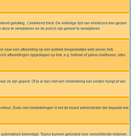
end gelukkig, :( betekend triest. De volledige lijst van emoticons kan gezien
deze te verwijderen en de post in zijn geheel te verwijderen
en naar een afbeelding op een publiek toegankelijke web server, bvb.
 noch afbeeldingen opgeslagen op bvb, e.g. hotmail of yahoo mailboxes, sites
ar ze zijn gepost. Of je al dan niet een mededeling kan posten hangt af van
oorkeur. Zoals met mededelingen is het de board administrator die bepaald wie
 is automatisch beeindigd. Topics kunnen gelocked voor verschillende redenen.