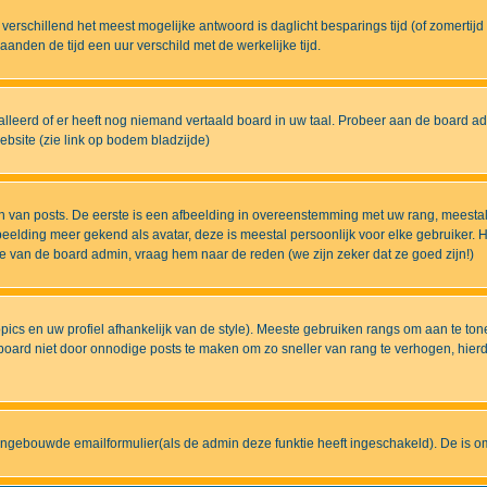
eds verschillend het meest mogelijke antwoord is daglicht besparings tijd (of zomert
nden de tijd een uur verschild met de werkelijke tijd.
lleerd of er heeft nog niemand vertaald board in uw taal. Probeer aan de board admi
bsite (zie link op bodem bladzijde)
 van posts. De eerste is een afbeelding in overeenstemming met uw rang, meestal
elding meer gekend als avatar, deze is meestal persoonlijk voor elke gebruiker. H
ze van de board admin, vraag hem naar de reden (we zijn zeker dat ze goed zijn!)
pics en uw profiel afhankelijk van de style). Meeste gebruiken rangs om aan te t
ard niet door onnodige posts te maken om zo sneller van rang te verhogen, hierdoo
ingebouwde emailformulier(als de admin deze funktie heeft ingeschakeld). De is 