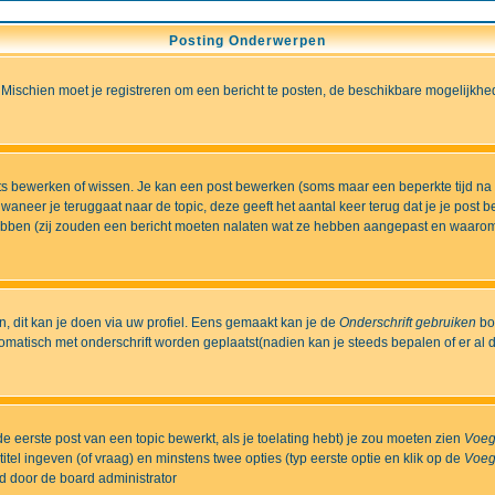
Posting Onderwerpen
 Mischien moet je registreren om een bericht te posten, de beschikbare mogelijkhe
sts bewerken of wissen. Je kan een post bewerken (soms maar een beperkte tijd na
aneer je teruggaat naar de topic, deze geeft het aantal keer terug dat je je post 
t hebben (zij zouden een bericht moeten nalaten wat ze hebben aangepast en waaro
 dit kan je doen via uw profiel. Eens gemaakt kan je de
Onderschrift gebruiken
bo
matisch met onderschrift worden geplaatst(nadien kan je steeds bepalen of er al dan
e eerste post van een topic bewerkt, als je toelating hebt) je zou moeten zien
Voeg
itel ingeven (of vraag) en minstens twee opties (typ eerste optie en klik op de
Voeg
ld door de board administrator