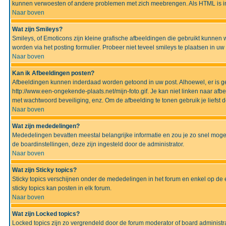
kunnen verwoesten of andere problemen met zich meebrengen. Als HTML is ing
Naar boven
Wat zijn Smileys?
Smileys, of Emoticons zijn kleine grafische afbeeldingen die gebruikt kunnen 
worden via het posting formulier. Probeer niet teveel smileys te plaatsen in 
Naar boven
Kan ik Afbeeldingen posten?
Afbeeldingen kunnen inderdaad worden getoond in uw post. Alhoewel, er is gee
http://www.een-ongekende-plaats.net/mijn-foto.gif. Je kan niet linken naar af
met wachtwoord beveiliging, enz. Om de afbeelding te tonen gebruik je liefst d
Naar boven
Wat zijn mededelingen?
Mededelingen bevatten meestal belangrijke informatie en zou je zo snel mogel
de boardinstellingen, deze zijn ingesteld door de administrator.
Naar boven
Wat zijn Sticky topics?
Sticky topics verschijnen onder de mededelingen in het forum en enkel op de 
sticky topics kan posten in elk forum.
Naar boven
Wat zijn Locked topics?
Locked topics zijn zo vergrendeld door de forum moderator of board administra