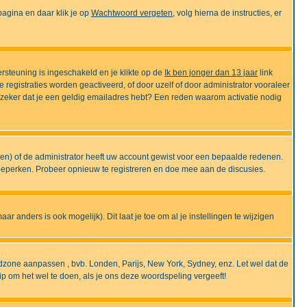
gina en daar klik je op
Wachtwoord vergeten
, volg hierna de instructies, er
rsteuning is ingeschakeld en je klikte op de
Ik ben jonger dan 13 jaar
link
e registraties worden geactiveerd, of door uzelf of door administrator vooraleer
an zeker dat je een geldig emailadres hebt? Een reden waarom activatie nodig
gen) of de administrator heeft uw account gewist voor een bepaalde redenen.
 beperken. Probeer opnieuw te registreren en doe mee aan de discusies.
r anders is ook mogelijk). Dit laat je toe om al je instellingen te wijzigen
tijdzone aanpassen , bvb. Londen, Parijs, New York, Sydney, enz. Let wel dat de
ip om het wel te doen, als je ons deze woordspeling vergeeft!