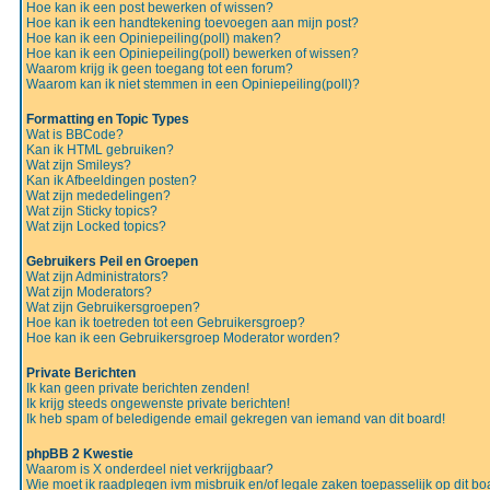
Hoe kan ik een post bewerken of wissen?
Hoe kan ik een handtekening toevoegen aan mijn post?
Hoe kan ik een Opiniepeiling(poll) maken?
Hoe kan ik een Opiniepeiling(poll) bewerken of wissen?
Waarom krijg ik geen toegang tot een forum?
Waarom kan ik niet stemmen in een Opiniepeiling(poll)?
Formatting en Topic Types
Wat is BBCode?
Kan ik HTML gebruiken?
Wat zijn Smileys?
Kan ik Afbeeldingen posten?
Wat zijn mededelingen?
Wat zijn Sticky topics?
Wat zijn Locked topics?
Gebruikers Peil en Groepen
Wat zijn Administrators?
Wat zijn Moderators?
Wat zijn Gebruikersgroepen?
Hoe kan ik toetreden tot een Gebruikersgroep?
Hoe kan ik een Gebruikersgroep Moderator worden?
Private Berichten
Ik kan geen private berichten zenden!
Ik krijg steeds ongewenste private berichten!
Ik heb spam of beledigende email gekregen van iemand van dit board!
phpBB 2 Kwestie
Waarom is X onderdeel niet verkrijgbaar?
Wie moet ik raadplegen ivm misbruik en/of legale zaken toepasselijk op dit bo