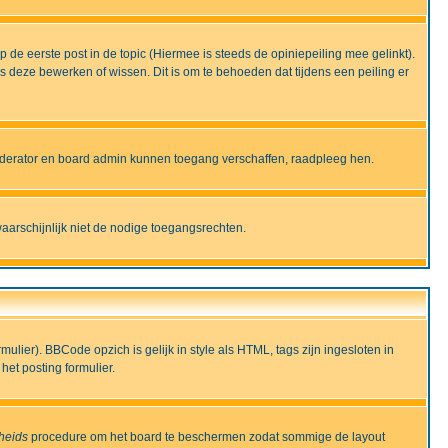
de eerste post in de topic (Hiermee is steeds de opiniepeiling mee gelinkt).
deze bewerken of wissen. Dit is om te behoeden dat tijdens een peiling er
moderator en board admin kunnen toegang verschaffen, raadpleeg hen.
aarschijnlijk niet de nodige toegangsrechten.
lier). BBCode opzich is gelijk in style als HTML, tags zijn ingesloten in
het posting formulier.
gheids
procedure om het board te beschermen zodat sommige de layout