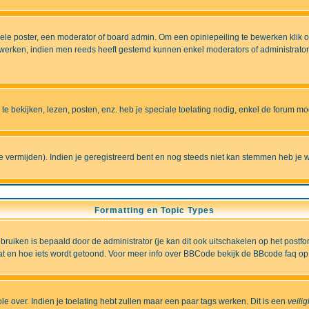
e poster, een moderator of board admin. Om een opiniepeiling te bewerken klik op 
erken, indien men reeds heeft gestemd kunnen enkel moderators of administrators 
 bekijken, lezen, posten, enz. heb je speciale toelating nodig, enkel de forum 
vermijden). Indien je geregistreerd bent en nog steeds niet kan stemmen heb je w
Formatting en Topic Types
iken is bepaald door de administrator (je kan dit ook uitschakelen op het postformu
wat en hoe iets wordt getoond. Voor meer info over BBCode bekijk de BBcode faq op 
role over. Indien je toelating hebt zullen maar een paar tags werken. Dit is een
veili