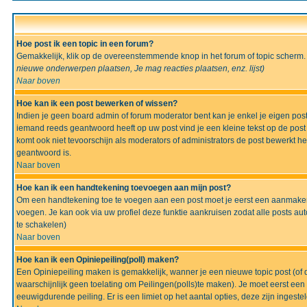
Hoe post ik een topic in een forum?
Gemakkelijk, klik op de overeenstemmende knop in het forum of topic scherm.
nieuwe onderwerpen plaatsen, Je mag reacties plaatsen, enz.
lijst)
Naar boven
Hoe kan ik een post bewerken of wissen?
Indien je geen board admin of forum moderator bent kan je enkel je eigen po
iemand reeds geantwoord heeft op uw post vind je een kleine tekst op de post w
komt ook niet tevoorschijn als moderators of administrators de post bewerk
geantwoord is.
Naar boven
Hoe kan ik een handtekening toevoegen aan mijn post?
Om een handtekening toe te voegen aan een post moet je eerst een aanmaken,
voegen. Je kan ook via uw profiel deze funktie aankruisen zodat alle posts auto
te schakelen)
Naar boven
Hoe kan ik een Opiniepeiling(poll) maken?
Een Opiniepeiling maken is gemakkelijk, wanner je een nieuwe topic post (of d
waarschijnlijk geen toelating om Peilingen(polls)te maken). Je moet eerst een t
eeuwigdurende peiling. Er is een limiet op het aantal opties, deze zijn ingeste