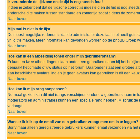
Ik veranderde de tijdzone en de tijd is nog steeds fout!
Indien je zeker bent dat de tijdzone correct is ingesteld en de tijd is nog ste
onderscheid te maken tussen standaard en zomertijd zodat tijdens de zomermaa
Naar boven
Mijn taal is niet in de lijst!
De meest mogelijke redenen is dat de administrator deze taal niet heeft geinsta
vrij dit te maken. Meer informatie kan gevonden worden op de phpBB Groep we
Naar boven
Hoe kan ik een afbeelding tonen onder mijn gebruikersnaam?
Er kunnen twee afbeeldingen staan onder een gebruikersnaam bij het bekijken
gemaakt hebt made of uw status op het forum. Daaronder staat een grotere afbe
aan beschikbare avatars. Indien je geen avatars kan gebruiken is dit een keu
Naar boven
Hoe kan ik mijn rang aanpassen?
Normaal gezien kan dit niet (rangs verschijnen onder uw gebruikersnaam in to
moderators en administrators kunnen een speciale rang hebben. Misbruik de bo
verlaagd.
Naar boven
Waneer ik klik op de email van een gebruiker vraagt men om in te loggen?
Sorry maar alleen geregistreerde gebruikers kunnen email verzenden via het 
Naar boven