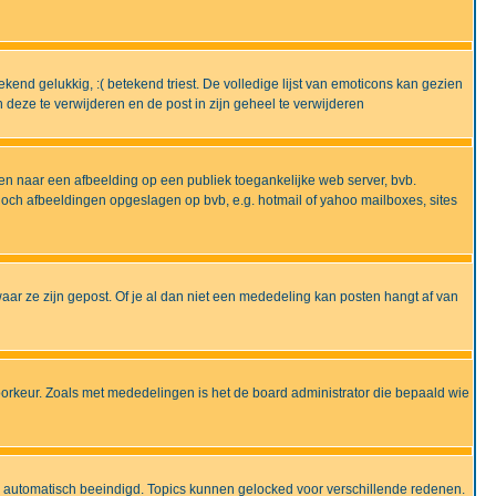
end gelukkig, :( betekend triest. De volledige lijst van emoticons kan gezien
deze te verwijderen en de post in zijn geheel te verwijderen
en naar een afbeelding op een publiek toegankelijke web server, bvb.
 noch afbeeldingen opgeslagen op bvb, e.g. hotmail of yahoo mailboxes, sites
ar ze zijn gepost. Of je al dan niet een mededeling kan posten hangt af van
oorkeur. Zoals met mededelingen is het de board administrator die bepaald wie
 is automatisch beeindigd. Topics kunnen gelocked voor verschillende redenen.