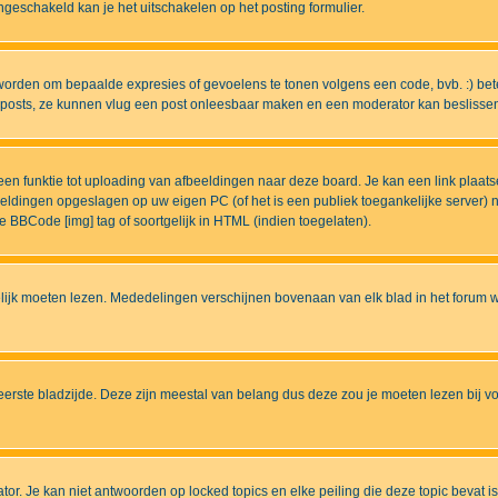
eschakeld kan je het uitschakelen op het posting formulier.
worden om bepaalde expresies of gevoelens te tonen volgens een code, bvb. :) betek
uw posts, ze kunnen vlug een post onleesbaar maken en een moderator kan beslissen 
n funktie tot uploading van afbeeldingen naar deze board. Je kan een link plaats
beeldingen opgeslagen op uw eigen PC (of het is een publiek toegankelijke server)
e BBCode [img] tag of soortgelijk in HTML (indien toegelaten).
ijk moeten lezen. Mededelingen verschijnen bovenaan van elk blad in het forum wa
eerste bladzijde. Deze zijn meestal van belang dus deze zou je moeten lezen bij v
tor. Je kan niet antwoorden op locked topics en elke peiling die deze topic bevat