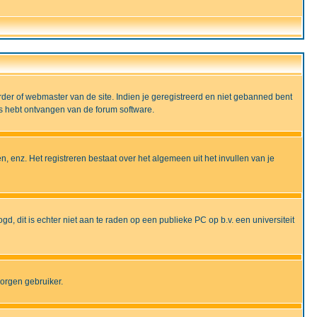
rder of webmaster van de site. Indien je geregistreerd en niet gebanned bent
ils hebt ontvangen van de forum software.
, enz. Het registreren bestaat over het algemeen uit het invullen van je
gd, dit is echter niet aan te raden op een publieke PC op b.v. een universiteit
borgen gebruiker.