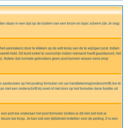
den staan in een lijst op de bodem van een forum en topic scherm (de
Je mag
 het aanmaken) door te klikken op de
edit
knop van de te wijzigen post. Indien
bewerkt hebt. Dit komt enkel te voorschijn indien niemand heeft geantwoord, het
m). Noteer dat normale gebruikers geen post kunnen wissen eens erop
x aankruisen op het posting formulier om uw handtekening(onderschrift) toe te
 niet een onderschrift bij moet of niet door op het formulier deze funktie uit
 een poll toe
onderaan het post formulier (indien je dit niet ziet heb je
 keuze toe
knop. Je kan ook een tijdslimiet instellen voor de peiling, 0 is een