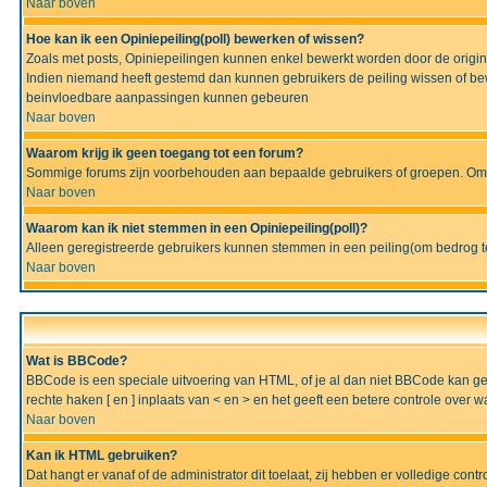
Naar boven
Hoe kan ik een Opiniepeiling(poll) bewerken of wissen?
Zoals met posts, Opiniepeilingen kunnen enkel bewerkt worden door de originel
Indien niemand heeft gestemd dan kunnen gebruikers de peiling wissen of bew
beinvloedbare aanpassingen kunnen gebeuren
Naar boven
Waarom krijg ik geen toegang tot een forum?
Sommige forums zijn voorbehouden aan bepaalde gebruikers of groepen. Om te
Naar boven
Waarom kan ik niet stemmen in een Opiniepeiling(poll)?
Alleen geregistreerde gebruikers kunnen stemmen in een peiling(om bedrog te 
Naar boven
Wat is BBCode?
BBCode is een speciale uitvoering van HTML, of je al dan niet BBCode kan gebru
rechte haken [ en ] inplaats van < en > en het geeft een betere controle over 
Naar boven
Kan ik HTML gebruiken?
Dat hangt er vanaf of de administrator dit toelaat, zij hebben er volledige cont