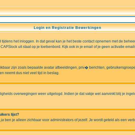
Login en Registratie Bewerkingen
ld tijdens het inloggen. In dat geval kan je het beste contact opnemen met de behee
CAPSlock uit staat op je toetsenbord. Kijk ook in je email of je geen activatie ema
hikbaar zijn zoals bepaalde avatar afbeeldingen, priv� berichten, gebruikersgroepen
n neemt dus niet veel tijd in beslag.
ligheids overwegingen weer uitgelogd. Indien je dat vakje wel aanvinkt blij je ingelo
ikers lijst?
r
ja
ben je alleen zichbaar voor administrators of jezelf. Je wordt geteld als een ver