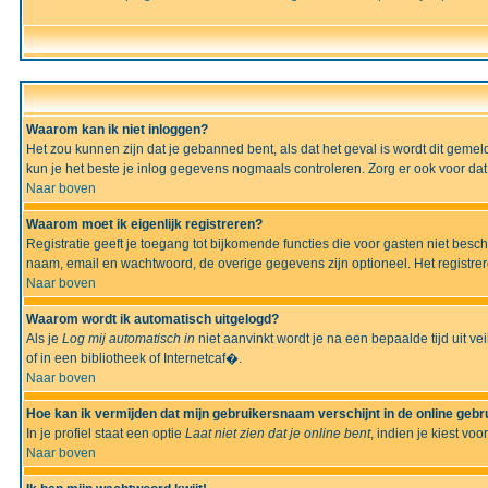
Waarom kan ik niet inloggen?
Het zou kunnen zijn dat je gebanned bent, als dat het geval is wordt dit geme
kun je het beste je inlog gegevens nogmaals controleren. Zorg er ook voor dat 
Naar boven
Waarom moet ik eigenlijk registreren?
Registratie geeft je toegang tot bijkomende functies die voor gasten niet besc
naam, email en wachtwoord, de overige gegevens zijn optioneel. Het registrere
Naar boven
Waarom wordt ik automatisch uitgelogd?
Als je
Log mij automatisch in
niet aanvinkt wordt je na een bepaalde tijd uit vei
of in een bibliotheek of Internetcaf�.
Naar boven
Hoe kan ik vermijden dat mijn gebruikersnaam verschijnt in de online gebru
In je profiel staat een optie
Laat niet zien dat je online bent
, indien je kiest voo
Naar boven