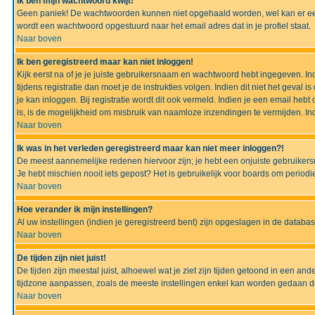
Ik ben mijn wachtwoord kwijt!
Geen paniek! De wachtwoorden kunnen niet opgehaald worden, wel kan er ee
wordt een wachtwoord opgestuurd naar het email adres dat in je profiel staat.
Naar boven
Ik ben geregistreerd maar kan niet inloggen!
Kijk eerst na of je je juiste gebruikersnaam en wachtwoord hebt ingegeven. I
tijdens registratie dan moet je de instrukties volgen. Indien dit niet het geva
je kan inloggen. Bij registratie wordt dit ook vermeld. Indien je een email h
is, is de mogelijkheid om misbruik van naamloze inzendingen te vermijden. Ind
Naar boven
Ik was in het verleden geregistreerd maar kan niet meer inloggen?!
De meest aannemelijke redenen hiervoor zijn; je hebt een onjuiste gebruikers
Je hebt mischien nooit iets gepost? Het is gebruikelijk voor boards om perio
Naar boven
Hoe verander ik mijn instellingen?
Al uw instellingen (indien je geregistreerd bent) zijn opgeslagen in de datab
Naar boven
De tijden zijn niet juist!
De tijden zijn meestal juist, alhoewel wat je ziet zijn tijden getoond in een a
tijdzone aanpassen, zoals de meeste instellingen enkel kan worden gedaan de g
Naar boven