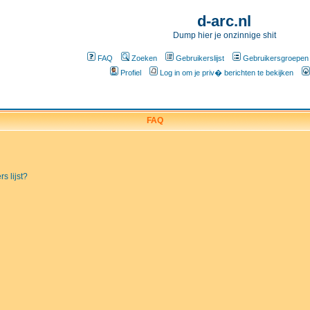
d-arc.nl
Dump hier je onzinnige shit
FAQ
Zoeken
Gebruikerslijst
Gebruikersgroepen
Profiel
Log in om je priv� berichten te bekijken
FAQ
s lijst?