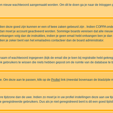
n nieuw wachtwoord aangemaakt worden. Om dit te doen ga je naar de Inloggen pa
ndien deze goed zijn kunnen er een of twee zaken gebeurd zijn . Indien COPPA onde
l is dan moet je account geactiveerd worden. Sommige boards vereisen dat alle nieuw
ebt ontvangen volg dan de instrukties, indien je geen email hebt ontvangen ben je d
ien je zeker bent van het emailadres contacteer dan de board administrator.
naam of wachtwoord ingegeven (kijk de email die je toen bij registratie hebt gekre
diek gebruikers te wissen die niets hebben gepost om de ruimte van de database te
ase. Om deze aan te passen, klik op de
Profiel
link (meestal bovenaan de bladzijde maa
ndere tijdzone dan de uwe. Indien zo moet je in uw profiel instellingen deze aan uw 
eregistreerde gebruikers. Dus als je niet geregistreerd bent is dit een goed tijdst