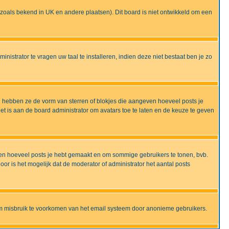
ijd zoals bekend in UK en andere plaatsen). Dit board is niet ontwikkeld om een
nistrator te vragen uw taal te installeren, indien deze niet bestaat ben je zo
 hebben ze de vorm van sterren of blokjes die aangeven hoeveel posts je
et is aan de board administrator om avatars toe te laten en de keuze te geven
onen hoeveel posts je hebt gemaakt en om sommige gebruikers te tonen, bvb.
r is het mogelijk dat de moderator of administrator het aantal posts
om misbruik te voorkomen van het email systeem door anonieme gebruikers.