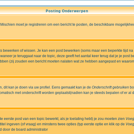
Posting Onderwerpen
 Mischien moet je registreren om een bericht te posten, de beschikbare mogelijkhe
sts bewerken of wissen. Je kan een post bewerken (soms maar een beperkte tijd na
aneer je teruggaat naar de topic, deze geeft het aantal keer terug dat je je post 
t hebben (zij zouden een bericht moeten nalaten wat ze hebben aangepast en waaro
 dit kan je doen via uw profiel. Eens gemaakt kan je de
Onderschrift gebruiken
bo
matisch met onderschrift worden geplaatst(nadien kan je steeds bepalen of er al dan
e eerste post van een topic bewerkt, als je toelating hebt) je zou moeten zien
Voeg
itel ingeven (of vraag) en minstens twee opties (typ eerste optie en klik op de
Voeg
ld door de board administrator