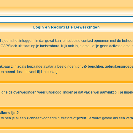
Login en Registratie Bewerkingen
ld tijdens het inloggen. In dat geval kan je het beste contact opnemen met de behee
CAPSlock uit staat op je toetsenbord. Kijk ook in je email of je geen activatie ema
hikbaar zijn zoals bepaalde avatar afbeeldingen, priv� berichten, gebruikersgroepen
n neemt dus niet veel tijd in beslag.
ligheids overwegingen weer uitgelogd. Indien je dat vakje wel aanvinkt blij je ingelo
ikers lijst?
r
ja
ben je alleen zichbaar voor administrators of jezelf. Je wordt geteld als een ver