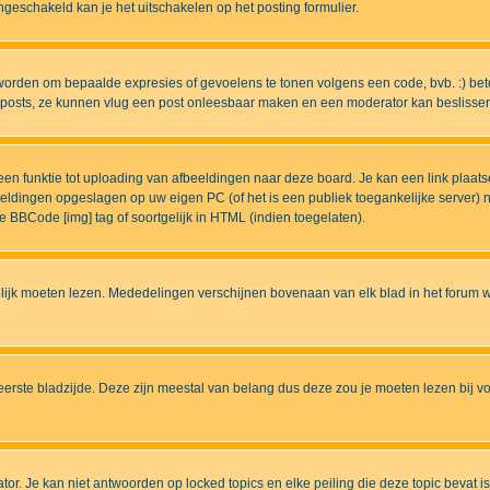
eschakeld kan je het uitschakelen op het posting formulier.
worden om bepaalde expresies of gevoelens te tonen volgens een code, bvb. :) betek
uw posts, ze kunnen vlug een post onleesbaar maken en een moderator kan beslissen 
n funktie tot uploading van afbeeldingen naar deze board. Je kan een link plaats
beeldingen opgeslagen op uw eigen PC (of het is een publiek toegankelijke server)
e BBCode [img] tag of soortgelijk in HTML (indien toegelaten).
ijk moeten lezen. Mededelingen verschijnen bovenaan van elk blad in het forum wa
eerste bladzijde. Deze zijn meestal van belang dus deze zou je moeten lezen bij v
tor. Je kan niet antwoorden op locked topics en elke peiling die deze topic bevat