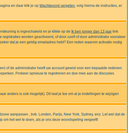
gina en daar klik je op
Wachtwoord vergeten
, volg hierna de instructies, er
rsteuning is ingeschakeld en je klikte op de
Ik ben jonger dan 13 jaar
link
e registraties worden geactiveerd, of door uzelf of door administrator vooraleer
an zeker dat je een geldig emailadres hebt? Een reden waarom activatie nodig
gen) of de administrator heeft uw account gewist voor een bepaalde redenen.
 beperken. Probeer opnieuw te registreren en doe mee aan de discusies.
r anders is ook mogelijk). Dit laat je toe om al je instellingen te wijzigen
tijdzone aanpassen , bvb. Londen, Parijs, New York, Sydney, enz. Let wel dat de
ip om het wel te doen, als je ons deze woordspeling vergeeft!