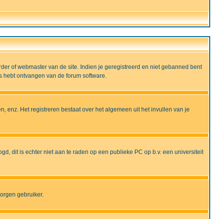
rder of webmaster van de site. Indien je geregistreerd en niet gebanned bent
ils hebt ontvangen van de forum software.
, enz. Het registreren bestaat over het algemeen uit het invullen van je
gd, dit is echter niet aan te raden op een publieke PC op b.v. een universiteit
borgen gebruiker.