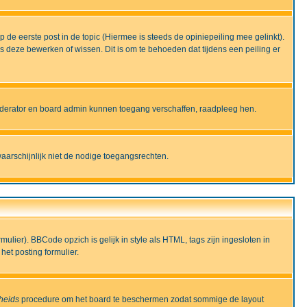
de eerste post in de topic (Hiermee is steeds de opiniepeiling mee gelinkt).
deze bewerken of wissen. Dit is om te behoeden dat tijdens een peiling er
moderator en board admin kunnen toegang verschaffen, raadpleeg hen.
aarschijnlijk niet de nodige toegangsrechten.
lier). BBCode opzich is gelijk in style als HTML, tags zijn ingesloten in
het posting formulier.
gheids
procedure om het board te beschermen zodat sommige de layout