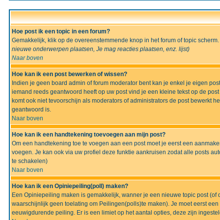
Hoe post ik een topic in een forum?
Gemakkelijk, klik op de overeenstemmende knop in het forum of topic scherm.
nieuwe onderwerpen plaatsen, Je mag reacties plaatsen, enz.
lijst)
Naar boven
Hoe kan ik een post bewerken of wissen?
Indien je geen board admin of forum moderator bent kan je enkel je eigen po
iemand reeds geantwoord heeft op uw post vind je een kleine tekst op de post w
komt ook niet tevoorschijn als moderators of administrators de post bewerk
geantwoord is.
Naar boven
Hoe kan ik een handtekening toevoegen aan mijn post?
Om een handtekening toe te voegen aan een post moet je eerst een aanmaken,
voegen. Je kan ook via uw profiel deze funktie aankruisen zodat alle posts auto
te schakelen)
Naar boven
Hoe kan ik een Opiniepeiling(poll) maken?
Een Opiniepeiling maken is gemakkelijk, wanner je een nieuwe topic post (of d
waarschijnlijk geen toelating om Peilingen(polls)te maken). Je moet eerst een t
eeuwigdurende peiling. Er is een limiet op het aantal opties, deze zijn ingeste