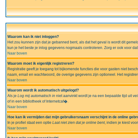
Waarom kan ik niet inloggen?
Het zou kunnen zijn dat je gebanned bent, als dat het geval is wordt dit geme
kun je het beste je inlog gegevens nogmaals controleren. Zorg er ook voor dat 
Naar boven
Waarom moet ik eigenlijk registreren?
Registratie geeft je toegang tot bijkomende functies die voor gasten niet besc
naam, email en wachtwoord, de overige gegevens zijn optioneel. Het registrere
Naar boven
Waarom wordt ik automatisch uitgelogd?
Als je
Log mij automatisch in
niet aanvinkt wordt je na een bepaalde tijd uit vei
of in een bibliotheek of Internetcaf�.
Naar boven
Hoe kan ik vermijden dat mijn gebruikersnaam verschijnt in de online gebru
In je profiel staat een optie
Laat niet zien dat je online bent
, indien je kiest voo
Naar boven