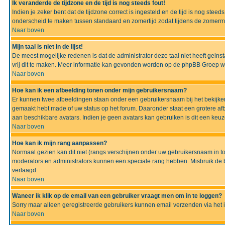
Ik veranderde de tijdzone en de tijd is nog steeds fout!
Indien je zeker bent dat de tijdzone correct is ingesteld en de tijd is nog ste
onderscheid te maken tussen standaard en zomertijd zodat tijdens de zomermaa
Naar boven
Mijn taal is niet in de lijst!
De meest mogelijke redenen is dat de administrator deze taal niet heeft geinsta
vrij dit te maken. Meer informatie kan gevonden worden op de phpBB Groep we
Naar boven
Hoe kan ik een afbeelding tonen onder mijn gebruikersnaam?
Er kunnen twee afbeeldingen staan onder een gebruikersnaam bij het bekijken
gemaakt hebt made of uw status op het forum. Daaronder staat een grotere afbe
aan beschikbare avatars. Indien je geen avatars kan gebruiken is dit een keu
Naar boven
Hoe kan ik mijn rang aanpassen?
Normaal gezien kan dit niet (rangs verschijnen onder uw gebruikersnaam in to
moderators en administrators kunnen een speciale rang hebben. Misbruik de bo
verlaagd.
Naar boven
Waneer ik klik op de email van een gebruiker vraagt men om in te loggen?
Sorry maar alleen geregistreerde gebruikers kunnen email verzenden via het 
Naar boven