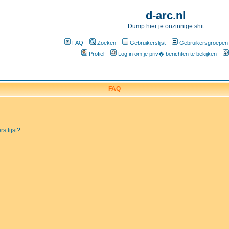
d-arc.nl
Dump hier je onzinnige shit
FAQ
Zoeken
Gebruikerslijst
Gebruikersgroepen
Profiel
Log in om je priv� berichten te bekijken
FAQ
s lijst?