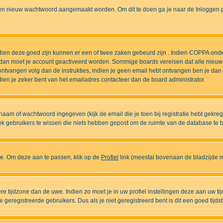
n nieuw wachtwoord aangemaakt worden. Om dit te doen ga je naar de Inloggen pa
ndien deze goed zijn kunnen er een of twee zaken gebeurd zijn . Indien COPPA onde
l is dan moet je account geactiveerd worden. Sommige boards vereisen dat alle nieuw
ebt ontvangen volg dan de instrukties, indien je geen email hebt ontvangen ben je d
ien je zeker bent van het emailadres contacteer dan de board administrator.
naam of wachtwoord ingegeven (kijk de email die je toen bij registratie hebt gekre
diek gebruikers te wissen die niets hebben gepost om de ruimte van de database te
ase. Om deze aan te passen, klik op de
Profiel
link (meestal bovenaan de bladzijde maa
ndere tijdzone dan de uwe. Indien zo moet je in uw profiel instellingen deze aan uw 
eregistreerde gebruikers. Dus als je niet geregistreerd bent is dit een goed tijdst