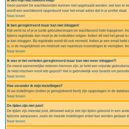
Ik ben mijn wachtwoord kwijt!
Geen paniek! De wachtwoorden kunnen niet opgehaald worden, wel kan er ee
wordt een wachtwoord opgestuurd naar het email adres dat in je profiel staat.
Naar boven
Ik ben geregistreerd maar kan niet inloggen!
Kijk eerst na of je je juiste gebruikersnaam en wachtwoord hebt ingegeven. I
tijdens registratie dan moet je de instrukties volgen. Indien dit niet het geva
je kan inloggen. Bij registratie wordt dit ook vermeld. Indien je een email h
is, is de mogelijkheid om misbruik van naamloze inzendingen te vermijden. Ind
Naar boven
Ik was in het verleden geregistreerd maar kan niet meer inloggen?!
De meest aannemelijke redenen hiervoor zijn; je hebt een onjuiste gebruikers
Je hebt mischien nooit iets gepost? Het is gebruikelijk voor boards om perio
Naar boven
Hoe verander ik mijn instellingen?
Al uw instellingen (indien je geregistreerd bent) zijn opgeslagen in de datab
Naar boven
De tijden zijn niet juist!
De tijden zijn meestal juist, alhoewel wat je ziet zijn tijden getoond in een a
tijdzone aanpassen, zoals de meeste instellingen enkel kan worden gedaan de g
Naar boven