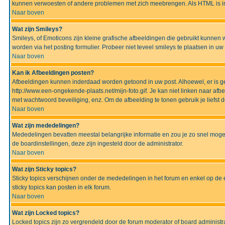
kunnen verwoesten of andere problemen met zich meebrengen. Als HTML is ing
Naar boven
Wat zijn Smileys?
Smileys, of Emoticons zijn kleine grafische afbeeldingen die gebruikt kunnen 
worden via het posting formulier. Probeer niet teveel smileys te plaatsen in 
Naar boven
Kan ik Afbeeldingen posten?
Afbeeldingen kunnen inderdaad worden getoond in uw post. Alhoewel, er is gee
http://www.een-ongekende-plaats.net/mijn-foto.gif. Je kan niet linken naar af
met wachtwoord beveiliging, enz. Om de afbeelding te tonen gebruik je liefst d
Naar boven
Wat zijn mededelingen?
Mededelingen bevatten meestal belangrijke informatie en zou je zo snel mogel
de boardinstellingen, deze zijn ingesteld door de administrator.
Naar boven
Wat zijn Sticky topics?
Sticky topics verschijnen onder de mededelingen in het forum en enkel op de 
sticky topics kan posten in elk forum.
Naar boven
Wat zijn Locked topics?
Locked topics zijn zo vergrendeld door de forum moderator of board administra