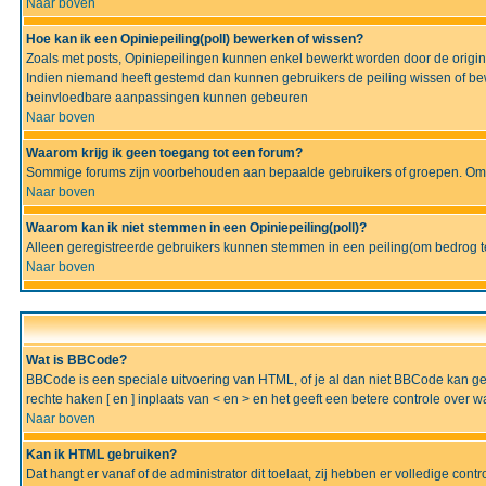
Naar boven
Hoe kan ik een Opiniepeiling(poll) bewerken of wissen?
Zoals met posts, Opiniepeilingen kunnen enkel bewerkt worden door de originel
Indien niemand heeft gestemd dan kunnen gebruikers de peiling wissen of bew
beinvloedbare aanpassingen kunnen gebeuren
Naar boven
Waarom krijg ik geen toegang tot een forum?
Sommige forums zijn voorbehouden aan bepaalde gebruikers of groepen. Om te
Naar boven
Waarom kan ik niet stemmen in een Opiniepeiling(poll)?
Alleen geregistreerde gebruikers kunnen stemmen in een peiling(om bedrog te 
Naar boven
Wat is BBCode?
BBCode is een speciale uitvoering van HTML, of je al dan niet BBCode kan gebru
rechte haken [ en ] inplaats van < en > en het geeft een betere controle over 
Naar boven
Kan ik HTML gebruiken?
Dat hangt er vanaf of de administrator dit toelaat, zij hebben er volledige cont