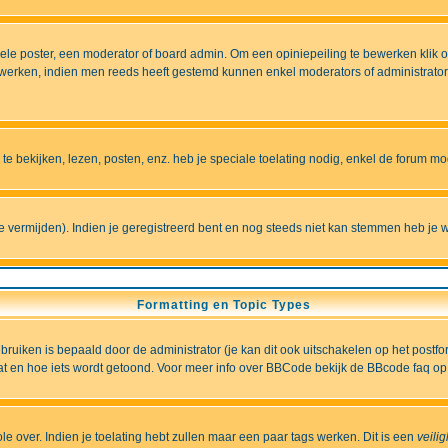
e poster, een moderator of board admin. Om een opiniepeiling te bewerken klik op 
erken, indien men reeds heeft gestemd kunnen enkel moderators of administrators 
 bekijken, lezen, posten, enz. heb je speciale toelating nodig, enkel de forum 
vermijden). Indien je geregistreerd bent en nog steeds niet kan stemmen heb je w
Formatting en Topic Types
iken is bepaald door de administrator (je kan dit ook uitschakelen op het postformu
wat en hoe iets wordt getoond. Voor meer info over BBCode bekijk de BBcode faq op 
role over. Indien je toelating hebt zullen maar een paar tags werken. Dit is een
veili