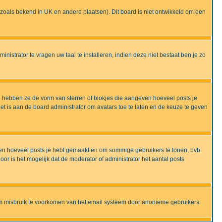
ijd zoals bekend in UK en andere plaatsen). Dit board is niet ontwikkeld om een
nistrator te vragen uw taal te installeren, indien deze niet bestaat ben je zo
 hebben ze de vorm van sterren of blokjes die aangeven hoeveel posts je
et is aan de board administrator om avatars toe te laten en de keuze te geven
onen hoeveel posts je hebt gemaakt en om sommige gebruikers te tonen, bvb.
r is het mogelijk dat de moderator of administrator het aantal posts
om misbruik te voorkomen van het email systeem door anonieme gebruikers.