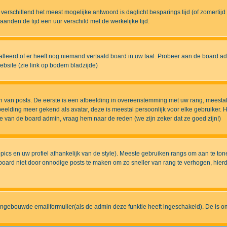
eds verschillend het meest mogelijke antwoord is daglicht besparings tijd (of zomert
nden de tijd een uur verschild met de werkelijke tijd.
lleerd of er heeft nog niemand vertaald board in uw taal. Probeer aan de board admi
bsite (zie link op bodem bladzijde)
 van posts. De eerste is een afbeelding in overeenstemming met uw rang, meestal
elding meer gekend als avatar, deze is meestal persoonlijk voor elke gebruiker. H
ze van de board admin, vraag hem naar de reden (we zijn zeker dat ze goed zijn!)
pics en uw profiel afhankelijk van de style). Meeste gebruiken rangs om aan te t
ard niet door onnodige posts te maken om zo sneller van rang te verhogen, hierdoo
ingebouwde emailformulier(als de admin deze funktie heeft ingeschakeld). De is 