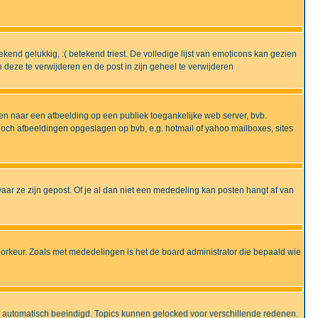
end gelukkig, :( betekend triest. De volledige lijst van emoticons kan gezien
deze te verwijderen en de post in zijn geheel te verwijderen
en naar een afbeelding op een publiek toegankelijke web server, bvb.
 noch afbeeldingen opgeslagen op bvb, e.g. hotmail of yahoo mailboxes, sites
ar ze zijn gepost. Of je al dan niet een mededeling kan posten hangt af van
oorkeur. Zoals met mededelingen is het de board administrator die bepaald wie
 is automatisch beeindigd. Topics kunnen gelocked voor verschillende redenen.