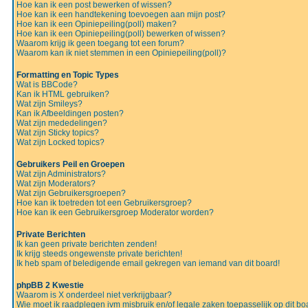
Hoe kan ik een post bewerken of wissen?
Hoe kan ik een handtekening toevoegen aan mijn post?
Hoe kan ik een Opiniepeiling(poll) maken?
Hoe kan ik een Opiniepeiling(poll) bewerken of wissen?
Waarom krijg ik geen toegang tot een forum?
Waarom kan ik niet stemmen in een Opiniepeiling(poll)?
Formatting en Topic Types
Wat is BBCode?
Kan ik HTML gebruiken?
Wat zijn Smileys?
Kan ik Afbeeldingen posten?
Wat zijn mededelingen?
Wat zijn Sticky topics?
Wat zijn Locked topics?
Gebruikers Peil en Groepen
Wat zijn Administrators?
Wat zijn Moderators?
Wat zijn Gebruikersgroepen?
Hoe kan ik toetreden tot een Gebruikersgroep?
Hoe kan ik een Gebruikersgroep Moderator worden?
Private Berichten
Ik kan geen private berichten zenden!
Ik krijg steeds ongewenste private berichten!
Ik heb spam of beledigende email gekregen van iemand van dit board!
phpBB 2 Kwestie
Waarom is X onderdeel niet verkrijgbaar?
Wie moet ik raadplegen ivm misbruik en/of legale zaken toepasselijk op dit bo