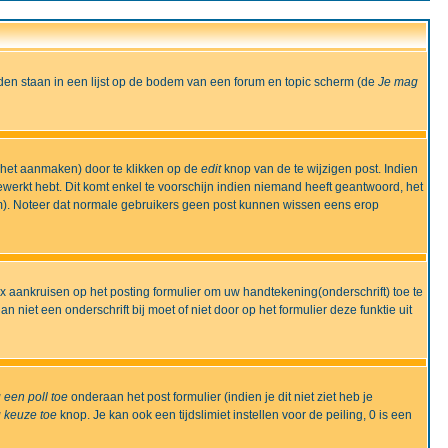
den staan in een lijst op de bodem van een forum en topic scherm (de
Je mag
 het aanmaken) door te klikken op de
edit
knop van de te wijzigen post. Indien
bewerkt hebt. Dit komt enkel te voorschijn indien niemand heeft geantwoord, het
m). Noteer dat normale gebruikers geen post kunnen wissen eens erop
x aankruisen op het posting formulier om uw handtekening(onderschrift) toe te
 niet een onderschrift bij moet of niet door op het formulier deze funktie uit
 een poll toe
onderaan het post formulier (indien je dit niet ziet heb je
 keuze toe
knop. Je kan ook een tijdslimiet instellen voor de peiling, 0 is een