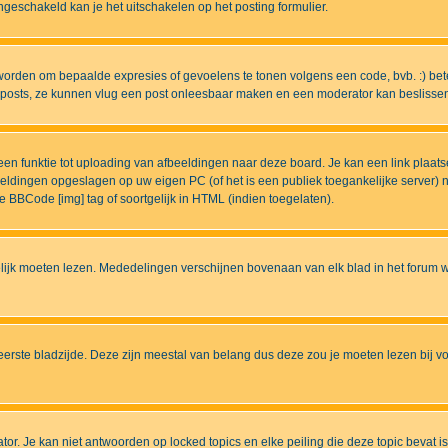
eschakeld kan je het uitschakelen op het posting formulier.
worden om bepaalde expresies of gevoelens te tonen volgens een code, bvb. :) betek
uw posts, ze kunnen vlug een post onleesbaar maken en een moderator kan beslissen 
n funktie tot uploading van afbeeldingen naar deze board. Je kan een link plaats
beeldingen opgeslagen op uw eigen PC (of het is een publiek toegankelijke server)
e BBCode [img] tag of soortgelijk in HTML (indien toegelaten).
ijk moeten lezen. Mededelingen verschijnen bovenaan van elk blad in het forum wa
eerste bladzijde. Deze zijn meestal van belang dus deze zou je moeten lezen bij v
tor. Je kan niet antwoorden op locked topics en elke peiling die deze topic bevat