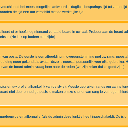
eds verschillend het meest mogelijke antwoord is daglicht besparings tijd (of zomert
nden de tijd een uur verschild met de werkelijke tijd.
lleerd of er heeft nog niemand vertaald board in uw taal. Probeer aan de board admi
bsite (zie link op bodem bladzijde)
 van posts. De eerste is een afbeelding in overeenstemming met uw rang, meestal
elding meer gekend als avatar, deze is meestal persoonlijk voor elke gebruiker. H
ze van de board admin, vraag hem naar de reden (we zijn zeker dat ze goed zijn!)
pics en uw profiel afhankelijk van de style). Meeste gebruiken rangs om aan te t
ard niet door onnodige posts te maken om zo sneller van rang te verhogen, hierdoo
ingebouwde emailformulier(als de admin deze funktie heeft ingeschakeld). De is 