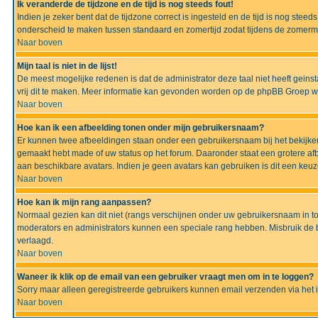
Ik veranderde de tijdzone en de tijd is nog steeds fout!
Indien je zeker bent dat de tijdzone correct is ingesteld en de tijd is nog ste
onderscheid te maken tussen standaard en zomertijd zodat tijdens de zomermaa
Naar boven
Mijn taal is niet in de lijst!
De meest mogelijke redenen is dat de administrator deze taal niet heeft geinsta
vrij dit te maken. Meer informatie kan gevonden worden op de phpBB Groep we
Naar boven
Hoe kan ik een afbeelding tonen onder mijn gebruikersnaam?
Er kunnen twee afbeeldingen staan onder een gebruikersnaam bij het bekijken
gemaakt hebt made of uw status op het forum. Daaronder staat een grotere afbe
aan beschikbare avatars. Indien je geen avatars kan gebruiken is dit een keu
Naar boven
Hoe kan ik mijn rang aanpassen?
Normaal gezien kan dit niet (rangs verschijnen onder uw gebruikersnaam in to
moderators en administrators kunnen een speciale rang hebben. Misbruik de bo
verlaagd.
Naar boven
Waneer ik klik op de email van een gebruiker vraagt men om in te loggen?
Sorry maar alleen geregistreerde gebruikers kunnen email verzenden via het 
Naar boven