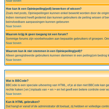
Naar boven
Hoe kan ik een Opiniepeiling(poll) bewerken of wissen?
Zoals met posts, Opiniepeilingen kunnen enkel bewerkt worden door de originel
Indien niemand heeft gestemd dan kunnen gebruikers de peiling wissen of bew
beinvloedbare aanpassingen kunnen gebeuren
Naar boven
Waarom krijg ik geen toegang tot een forum?
Sommige forums zijn voorbehouden aan bepaalde gebruikers of groepen. Om te
Naar boven
Waarom kan ik niet stemmen in een Opiniepeiling(poll)?
Alleen geregistreerde gebruikers kunnen stemmen in een peiling(om bedrog te 
Naar boven
Wat is BBCode?
BBCode is een speciale uitvoering van HTML, of je al dan niet BBCode kan gebru
rechte haken [ en ] inplaats van < en > en het geeft een betere controle over 
Naar boven
Kan ik HTML gebruiken?
Dat hangt er vanaf of de administrator dit toelaat, zij hebben er volledige cont