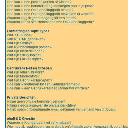
Hoe kan ik een post bewerken of wissen?
Hoe kan ik een handtekening toevoegen aan mijn post?
Hoe kan ik een Opiniepeiling(poll) maken?
Hoe kan ik een Opiniepeiling(poll) bewerken of wissen?
Waarom krijg ik geen toegang tot een forum?
Waarom kan ik niet stemmen in een Opiniepeiling(poll)?
Formatting en Topic Types
Wat is BBCode?
Kan ik HTML gebruiken?
Wat zijn Smileys?
Kan ik Afbeeldingen posten?
Wat zijn mededelingen?
Wat zijn Sticky topics?
Wat zijn Locked topics?
Gebruikers Peil en Groepen
Wat zijn Administrators?
Wat zijn Moderators?
Wat zijn Gebruikersgroepen?
Hoe kan ik toetreden tot een Gebruikersgroep?
Hoe kan ik een Gebruikersgroep Moderator worden?
Private Berichten
Ik kan geen private berichten zenden!
Ik krijg steeds ongewenste private berichten!
Ik heb spam of beledigende email gekregen van iemand van dit board!
phpBB 2 Kwestie
Waarom is X onderdeel niet verkrijgbaar?
Wie moet ik raadplegen ivm misbruik en/of legale zaken toepasselijk op dit bo