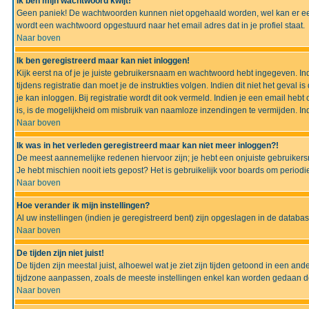
Ik ben mijn wachtwoord kwijt!
Geen paniek! De wachtwoorden kunnen niet opgehaald worden, wel kan er ee
wordt een wachtwoord opgestuurd naar het email adres dat in je profiel staat.
Naar boven
Ik ben geregistreerd maar kan niet inloggen!
Kijk eerst na of je je juiste gebruikersnaam en wachtwoord hebt ingegeven. I
tijdens registratie dan moet je de instrukties volgen. Indien dit niet het geva
je kan inloggen. Bij registratie wordt dit ook vermeld. Indien je een email h
is, is de mogelijkheid om misbruik van naamloze inzendingen te vermijden. Ind
Naar boven
Ik was in het verleden geregistreerd maar kan niet meer inloggen?!
De meest aannemelijke redenen hiervoor zijn; je hebt een onjuiste gebruikers
Je hebt mischien nooit iets gepost? Het is gebruikelijk voor boards om perio
Naar boven
Hoe verander ik mijn instellingen?
Al uw instellingen (indien je geregistreerd bent) zijn opgeslagen in de datab
Naar boven
De tijden zijn niet juist!
De tijden zijn meestal juist, alhoewel wat je ziet zijn tijden getoond in een a
tijdzone aanpassen, zoals de meeste instellingen enkel kan worden gedaan de g
Naar boven