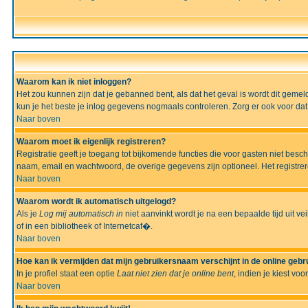
Waarom kan ik niet inloggen?
Het zou kunnen zijn dat je gebanned bent, als dat het geval is wordt dit geme
kun je het beste je inlog gegevens nogmaals controleren. Zorg er ook voor dat 
Naar boven
Waarom moet ik eigenlijk registreren?
Registratie geeft je toegang tot bijkomende functies die voor gasten niet besc
naam, email en wachtwoord, de overige gegevens zijn optioneel. Het registrere
Naar boven
Waarom wordt ik automatisch uitgelogd?
Als je
Log mij automatisch in
niet aanvinkt wordt je na een bepaalde tijd uit vei
of in een bibliotheek of Internetcaf�.
Naar boven
Hoe kan ik vermijden dat mijn gebruikersnaam verschijnt in de online gebru
In je profiel staat een optie
Laat niet zien dat je online bent
, indien je kiest voo
Naar boven