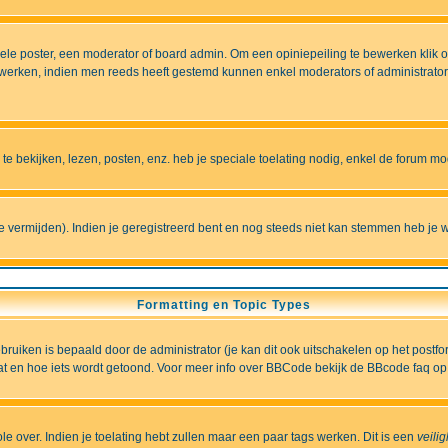
e poster, een moderator of board admin. Om een opiniepeiling te bewerken klik op 
erken, indien men reeds heeft gestemd kunnen enkel moderators of administrators 
 bekijken, lezen, posten, enz. heb je speciale toelating nodig, enkel de forum 
vermijden). Indien je geregistreerd bent en nog steeds niet kan stemmen heb je w
Formatting en Topic Types
iken is bepaald door de administrator (je kan dit ook uitschakelen op het postformu
wat en hoe iets wordt getoond. Voor meer info over BBCode bekijk de BBcode faq op 
role over. Indien je toelating hebt zullen maar een paar tags werken. Dit is een
veili