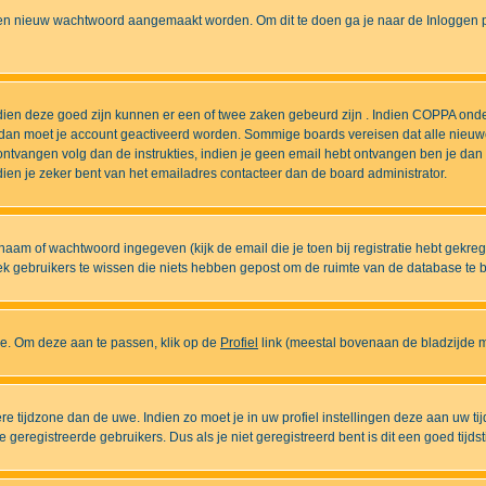
n nieuw wachtwoord aangemaakt worden. Om dit te doen ga je naar de Inloggen pa
ndien deze goed zijn kunnen er een of twee zaken gebeurd zijn . Indien COPPA onde
l is dan moet je account geactiveerd worden. Sommige boards vereisen dat alle nieuw
ebt ontvangen volg dan de instrukties, indien je geen email hebt ontvangen ben je d
ien je zeker bent van het emailadres contacteer dan de board administrator.
naam of wachtwoord ingegeven (kijk de email die je toen bij registratie hebt gekre
diek gebruikers te wissen die niets hebben gepost om de ruimte van de database te
ase. Om deze aan te passen, klik op de
Profiel
link (meestal bovenaan de bladzijde maa
ndere tijdzone dan de uwe. Indien zo moet je in uw profiel instellingen deze aan uw 
eregistreerde gebruikers. Dus als je niet geregistreerd bent is dit een goed tijdst