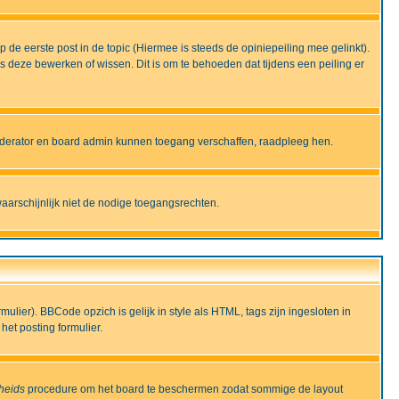
de eerste post in de topic (Hiermee is steeds de opiniepeiling mee gelinkt).
deze bewerken of wissen. Dit is om te behoeden dat tijdens een peiling er
moderator en board admin kunnen toegang verschaffen, raadpleeg hen.
aarschijnlijk niet de nodige toegangsrechten.
lier). BBCode opzich is gelijk in style als HTML, tags zijn ingesloten in
het posting formulier.
gheids
procedure om het board te beschermen zodat sommige de layout