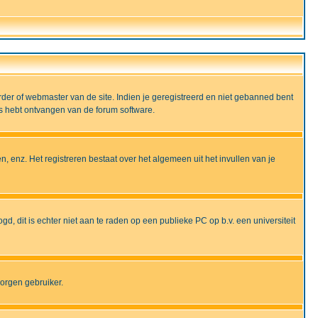
rder of webmaster van de site. Indien je geregistreerd en niet gebanned bent
ils hebt ontvangen van de forum software.
, enz. Het registreren bestaat over het algemeen uit het invullen van je
gd, dit is echter niet aan te raden op een publieke PC op b.v. een universiteit
borgen gebruiker.