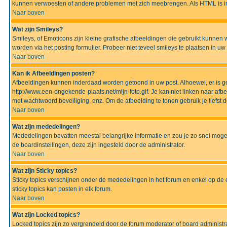
kunnen verwoesten of andere problemen met zich meebrengen. Als HTML is ing
Naar boven
Wat zijn Smileys?
Smileys, of Emoticons zijn kleine grafische afbeeldingen die gebruikt kunnen 
worden via het posting formulier. Probeer niet teveel smileys te plaatsen in 
Naar boven
Kan ik Afbeeldingen posten?
Afbeeldingen kunnen inderdaad worden getoond in uw post. Alhoewel, er is gee
http://www.een-ongekende-plaats.net/mijn-foto.gif. Je kan niet linken naar af
met wachtwoord beveiliging, enz. Om de afbeelding te tonen gebruik je liefst d
Naar boven
Wat zijn mededelingen?
Mededelingen bevatten meestal belangrijke informatie en zou je zo snel mogel
de boardinstellingen, deze zijn ingesteld door de administrator.
Naar boven
Wat zijn Sticky topics?
Sticky topics verschijnen onder de mededelingen in het forum en enkel op de 
sticky topics kan posten in elk forum.
Naar boven
Wat zijn Locked topics?
Locked topics zijn zo vergrendeld door de forum moderator of board administra