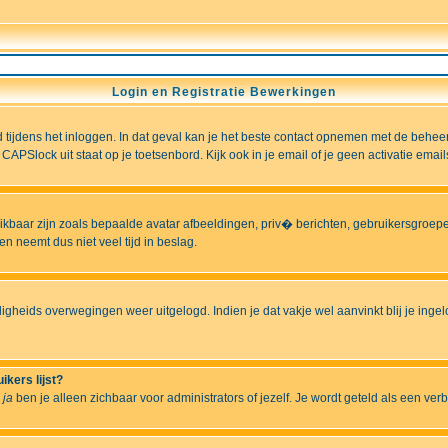
Login en Registratie Bewerkingen
ld tijdens het inloggen. In dat geval kan je het beste contact opnemen met de behee
CAPSlock uit staat op je toetsenbord. Kijk ook in je email of je geen activatie ema
hikbaar zijn zoals bepaalde avatar afbeeldingen, priv� berichten, gebruikersgroepen
n neemt dus niet veel tijd in beslag.
ligheids overwegingen weer uitgelogd. Indien je dat vakje wel aanvinkt blij je ingelo
ikers lijst?
r
ja
ben je alleen zichbaar voor administrators of jezelf. Je wordt geteld als een ver