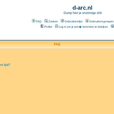
d-arc.nl
Dump hier je onzinnige shit
FAQ
Zoeken
Gebruikerslijst
Gebruikersgroepen
Profiel
Log in om je priv� berichten te bekijken
FAQ
s lijst?