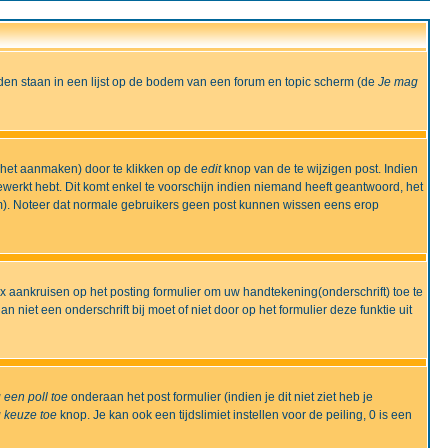
den staan in een lijst op de bodem van een forum en topic scherm (de
Je mag
 het aanmaken) door te klikken op de
edit
knop van de te wijzigen post. Indien
bewerkt hebt. Dit komt enkel te voorschijn indien niemand heeft geantwoord, het
m). Noteer dat normale gebruikers geen post kunnen wissen eens erop
x aankruisen op het posting formulier om uw handtekening(onderschrift) toe te
 niet een onderschrift bij moet of niet door op het formulier deze funktie uit
 een poll toe
onderaan het post formulier (indien je dit niet ziet heb je
 keuze toe
knop. Je kan ook een tijdslimiet instellen voor de peiling, 0 is een