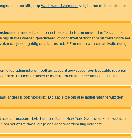
gina en daar klik je op
Wachtwoord vergeten
, volg hierna de instructies, er
rsteuning is ingeschakeld en je klikte op de
Ik ben jonger dan 13 jaar
link
e registraties worden geactiveerd, of door uzelf of door administrator vooraleer
an zeker dat je een geldig emailadres hebt? Een reden waarom activatie nodig
gen) of de administrator heeft uw account gewist voor een bepaalde redenen.
 beperken. Probeer opnieuw te registreren en doe mee aan de discusies.
r anders is ook mogelijk). Dit laat je toe om al je instellingen te wijzigen
tijdzone aanpassen , bvb. Londen, Parijs, New York, Sydney, enz. Let wel dat de
ip om het wel te doen, als je ons deze woordspeling vergeeft!