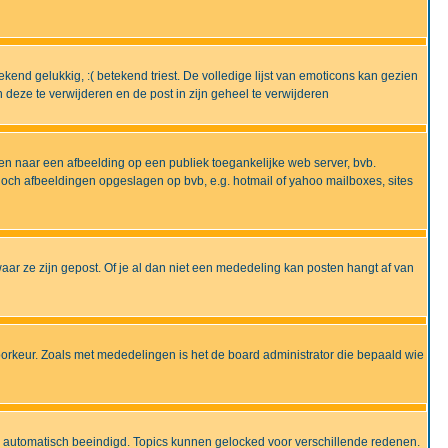
end gelukkig, :( betekend triest. De volledige lijst van emoticons kan gezien
deze te verwijderen en de post in zijn geheel te verwijderen
en naar een afbeelding op een publiek toegankelijke web server, bvb.
 noch afbeeldingen opgeslagen op bvb, e.g. hotmail of yahoo mailboxes, sites
ar ze zijn gepost. Of je al dan niet een mededeling kan posten hangt af van
oorkeur. Zoals met mededelingen is het de board administrator die bepaald wie
 is automatisch beeindigd. Topics kunnen gelocked voor verschillende redenen.