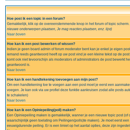
Hoe post ik een topic in een forum?
Gemakkelijk, klik op de overeenstemmende knop in het forum of topic scherm.
nieuwe onderwerpen plaatsen, Je mag reacties plaatsen, enz.
lijst)
Naar boven
Hoe kan ik een post bewerken of wissen?
Indien je geen board admin of forum moderator bent kan je enkel je eigen po
iemand reeds geantwoord heeft op uw post vind je een kleine tekst op de post w
komt ook niet tevoorschijn als moderators of administrators de post bewerk
geantwoord is.
Naar boven
Hoe kan ik een handtekening toevoegen aan mijn post?
Om een handtekening toe te voegen aan een post moet je eerst een aanmaken,
voegen. Je kan ook via uw profiel deze funktie aankruisen zodat alle posts auto
te schakelen)
Naar boven
Hoe kan ik een Opiniepeiling(poll) maken?
Een Opiniepeiling maken is gemakkelijk, wanner je een nieuwe topic post (of d
waarschijnlijk geen toelating om Peilingen(polls)te maken). Je moet eerst een t
eeuwigdurende peiling. Er is een limiet op het aantal opties, deze zijn ingeste