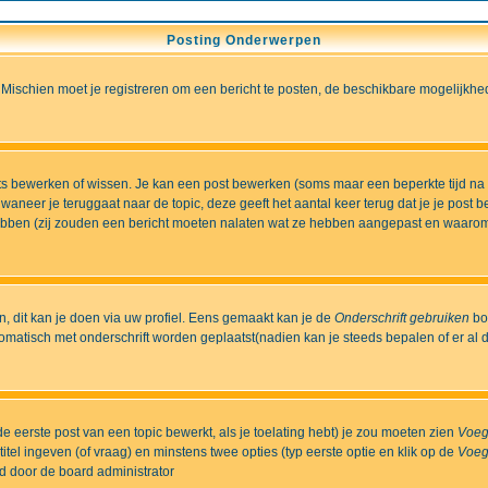
Posting Onderwerpen
 Mischien moet je registreren om een bericht te posten, de beschikbare mogelijkhe
sts bewerken of wissen. Je kan een post bewerken (soms maar een beperkte tijd na
aneer je teruggaat naar de topic, deze geeft het aantal keer terug dat je je post 
t hebben (zij zouden een bericht moeten nalaten wat ze hebben aangepast en waaro
 dit kan je doen via uw profiel. Eens gemaakt kan je de
Onderschrift gebruiken
bo
matisch met onderschrift worden geplaatst(nadien kan je steeds bepalen of er al dan
e eerste post van een topic bewerkt, als je toelating hebt) je zou moeten zien
Voeg
itel ingeven (of vraag) en minstens twee opties (typ eerste optie en klik op de
Voeg
ld door de board administrator