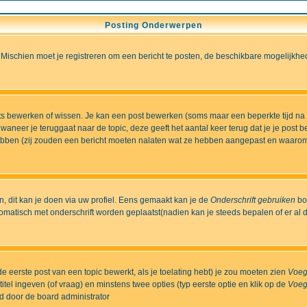
Posting Onderwerpen
 Mischien moet je registreren om een bericht te posten, de beschikbare mogelijkhe
sts bewerken of wissen. Je kan een post bewerken (soms maar een beperkte tijd na
aneer je teruggaat naar de topic, deze geeft het aantal keer terug dat je je post 
t hebben (zij zouden een bericht moeten nalaten wat ze hebben aangepast en waaro
 dit kan je doen via uw profiel. Eens gemaakt kan je de
Onderschrift gebruiken
bo
matisch met onderschrift worden geplaatst(nadien kan je steeds bepalen of er al dan
e eerste post van een topic bewerkt, als je toelating hebt) je zou moeten zien
Voeg
itel ingeven (of vraag) en minstens twee opties (typ eerste optie en klik op de
Voeg
ld door de board administrator