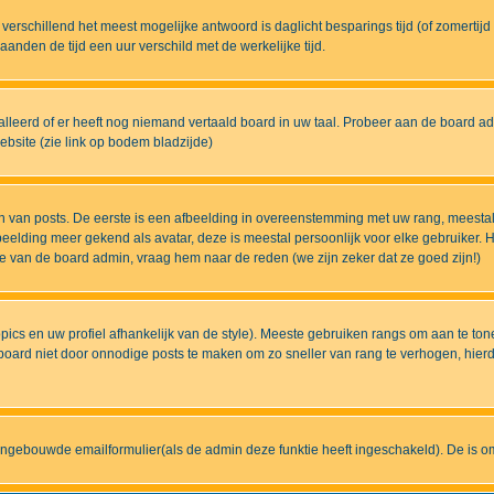
eds verschillend het meest mogelijke antwoord is daglicht besparings tijd (of zomert
nden de tijd een uur verschild met de werkelijke tijd.
lleerd of er heeft nog niemand vertaald board in uw taal. Probeer aan de board admi
bsite (zie link op bodem bladzijde)
 van posts. De eerste is een afbeelding in overeenstemming met uw rang, meestal
elding meer gekend als avatar, deze is meestal persoonlijk voor elke gebruiker. H
ze van de board admin, vraag hem naar de reden (we zijn zeker dat ze goed zijn!)
pics en uw profiel afhankelijk van de style). Meeste gebruiken rangs om aan te t
ard niet door onnodige posts te maken om zo sneller van rang te verhogen, hierdoo
ingebouwde emailformulier(als de admin deze funktie heeft ingeschakeld). De is 