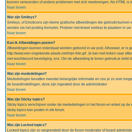
kunnen verwoesten of andere problemen met zich meebrengen. Als HTML is ing
Naar boven
Wat zijn Smileys?
Smileys, of Emoticons zijn kleine grafische afbeeldingen die gebruikt kunnen 
worden via het posting formulier. Probeer niet teveel smileys te plaatsen in 
Naar boven
Kan ik Afbeeldingen posten?
Afbeeldingen kunnen inderdaad worden getoond in uw post. Alhoewel, er is gee
http://www.een-ongekende-plaats.net/mijn-foto.gif. Je kan niet linken naar af
met wachtwoord beveiliging, enz. Om de afbeelding te tonen gebruik je liefst d
Naar boven
Wat zijn mededelingen?
Mededelingen bevatten meestal belangrijke informatie en zou je zo snel mogel
de boardinstellingen, deze zijn ingesteld door de administrator.
Naar boven
Wat zijn Sticky topics?
Sticky topics verschijnen onder de mededelingen in het forum en enkel op de 
sticky topics kan posten in elk forum.
Naar boven
Wat zijn Locked topics?
Locked topics zijn zo vergrendeld door de forum moderator of board administra