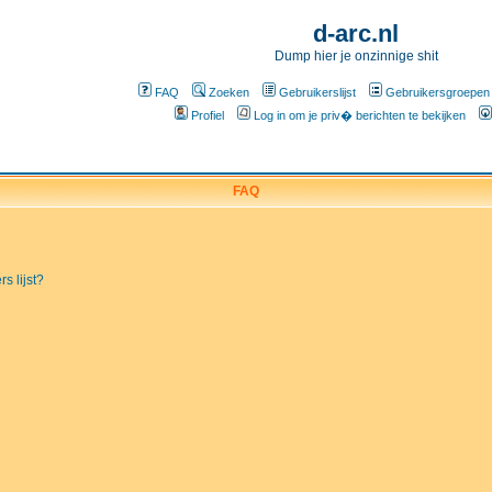
d-arc.nl
Dump hier je onzinnige shit
FAQ
Zoeken
Gebruikerslijst
Gebruikersgroepen
Profiel
Log in om je priv� berichten te bekijken
FAQ
s lijst?