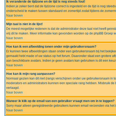
Ik veranderde de tijdzone en de tijd is nog steeds fout!
Indien je zeker bent dat de tijdzone correct is ingesteld en de tijd is nog ste
onderscheid te maken tussen standaard en zomertijd zodat tijdens de zomermaa
Naar boven
Mijn taal is niet in de lijst!
De meest mogelijke redenen is dat de administrator deze taal niet heeft geinsta
vrij dit te maken. Meer informatie kan gevonden worden op de phpBB Groep we
Naar boven
Hoe kan ik een afbeelding tonen onder mijn gebruikersnaam?
Er kunnen twee afbeeldingen staan onder een gebruikersnaam bij het bekijken
gemaakt hebt made of uw status op het forum. Daaronder staat een grotere afbe
aan beschikbare avatars. Indien je geen avatars kan gebruiken is dit een keu
Naar boven
Hoe kan ik mijn rang aanpassen?
Normaal gezien kan dit niet (rangs verschijnen onder uw gebruikersnaam in to
moderators en administrators kunnen een speciale rang hebben. Misbruik de bo
verlaagd.
Naar boven
Waneer ik klik op de email van een gebruiker vraagt men om in te loggen?
Sorry maar alleen geregistreerde gebruikers kunnen email verzenden via het 
Naar boven