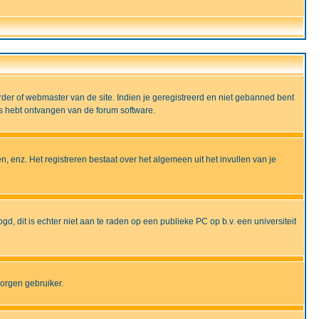
rder of webmaster van de site. Indien je geregistreerd en niet gebanned bent
ils hebt ontvangen van de forum software.
, enz. Het registreren bestaat over het algemeen uit het invullen van je
gd, dit is echter niet aan te raden op een publieke PC op b.v. een universiteit
borgen gebruiker.