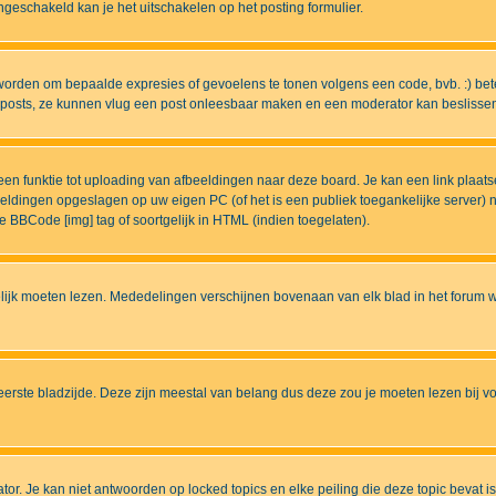
eschakeld kan je het uitschakelen op het posting formulier.
worden om bepaalde expresies of gevoelens te tonen volgens een code, bvb. :) betek
uw posts, ze kunnen vlug een post onleesbaar maken en een moderator kan beslissen 
n funktie tot uploading van afbeeldingen naar deze board. Je kan een link plaats
beeldingen opgeslagen op uw eigen PC (of het is een publiek toegankelijke server)
e BBCode [img] tag of soortgelijk in HTML (indien toegelaten).
ijk moeten lezen. Mededelingen verschijnen bovenaan van elk blad in het forum wa
eerste bladzijde. Deze zijn meestal van belang dus deze zou je moeten lezen bij v
tor. Je kan niet antwoorden op locked topics en elke peiling die deze topic bevat