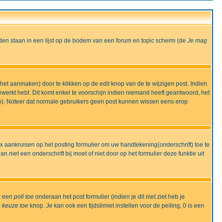
den staan in een lijst op de bodem van een forum en topic scherm (de
Je mag
 het aanmaken) door te klikken op de
edit
knop van de te wijzigen post. Indien
bewerkt hebt. Dit komt enkel te voorschijn indien niemand heeft geantwoord, het
m). Noteer dat normale gebruikers geen post kunnen wissen eens erop
x aankruisen op het posting formulier om uw handtekening(onderschrift) toe te
 niet een onderschrift bij moet of niet door op het formulier deze funktie uit
 een poll toe
onderaan het post formulier (indien je dit niet ziet heb je
 keuze toe
knop. Je kan ook een tijdslimiet instellen voor de peiling, 0 is een