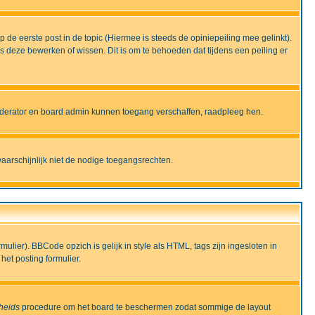
de eerste post in de topic (Hiermee is steeds de opiniepeiling mee gelinkt).
deze bewerken of wissen. Dit is om te behoeden dat tijdens een peiling er
moderator en board admin kunnen toegang verschaffen, raadpleeg hen.
aarschijnlijk niet de nodige toegangsrechten.
lier). BBCode opzich is gelijk in style als HTML, tags zijn ingesloten in
het posting formulier.
gheids
procedure om het board te beschermen zodat sommige de layout