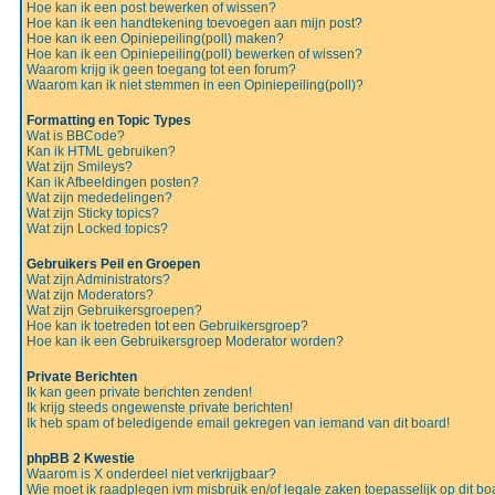
Hoe kan ik een post bewerken of wissen?
Hoe kan ik een handtekening toevoegen aan mijn post?
Hoe kan ik een Opiniepeiling(poll) maken?
Hoe kan ik een Opiniepeiling(poll) bewerken of wissen?
Waarom krijg ik geen toegang tot een forum?
Waarom kan ik niet stemmen in een Opiniepeiling(poll)?
Formatting en Topic Types
Wat is BBCode?
Kan ik HTML gebruiken?
Wat zijn Smileys?
Kan ik Afbeeldingen posten?
Wat zijn mededelingen?
Wat zijn Sticky topics?
Wat zijn Locked topics?
Gebruikers Peil en Groepen
Wat zijn Administrators?
Wat zijn Moderators?
Wat zijn Gebruikersgroepen?
Hoe kan ik toetreden tot een Gebruikersgroep?
Hoe kan ik een Gebruikersgroep Moderator worden?
Private Berichten
Ik kan geen private berichten zenden!
Ik krijg steeds ongewenste private berichten!
Ik heb spam of beledigende email gekregen van iemand van dit board!
phpBB 2 Kwestie
Waarom is X onderdeel niet verkrijgbaar?
Wie moet ik raadplegen ivm misbruik en/of legale zaken toepasselijk op dit bo