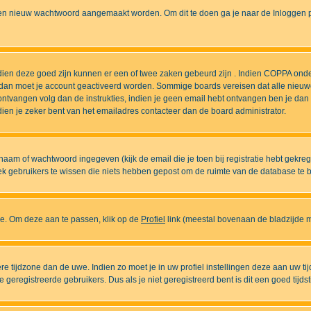
n nieuw wachtwoord aangemaakt worden. Om dit te doen ga je naar de Inloggen pa
ndien deze goed zijn kunnen er een of twee zaken gebeurd zijn . Indien COPPA onde
l is dan moet je account geactiveerd worden. Sommige boards vereisen dat alle nieuw
ebt ontvangen volg dan de instrukties, indien je geen email hebt ontvangen ben je d
ien je zeker bent van het emailadres contacteer dan de board administrator.
naam of wachtwoord ingegeven (kijk de email die je toen bij registratie hebt gekre
diek gebruikers te wissen die niets hebben gepost om de ruimte van de database te
ase. Om deze aan te passen, klik op de
Profiel
link (meestal bovenaan de bladzijde maa
ndere tijdzone dan de uwe. Indien zo moet je in uw profiel instellingen deze aan uw 
eregistreerde gebruikers. Dus als je niet geregistreerd bent is dit een goed tijdst