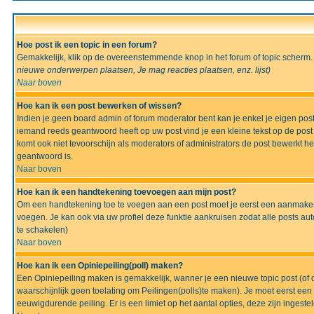
Hoe post ik een topic in een forum?
Gemakkelijk, klik op de overeenstemmende knop in het forum of topic scherm.
nieuwe onderwerpen plaatsen, Je mag reacties plaatsen, enz.
lijst)
Naar boven
Hoe kan ik een post bewerken of wissen?
Indien je geen board admin of forum moderator bent kan je enkel je eigen po
iemand reeds geantwoord heeft op uw post vind je een kleine tekst op de post w
komt ook niet tevoorschijn als moderators of administrators de post bewerk
geantwoord is.
Naar boven
Hoe kan ik een handtekening toevoegen aan mijn post?
Om een handtekening toe te voegen aan een post moet je eerst een aanmaken,
voegen. Je kan ook via uw profiel deze funktie aankruisen zodat alle posts auto
te schakelen)
Naar boven
Hoe kan ik een Opiniepeiling(poll) maken?
Een Opiniepeiling maken is gemakkelijk, wanner je een nieuwe topic post (of d
waarschijnlijk geen toelating om Peilingen(polls)te maken). Je moet eerst een t
eeuwigdurende peiling. Er is een limiet op het aantal opties, deze zijn ingeste