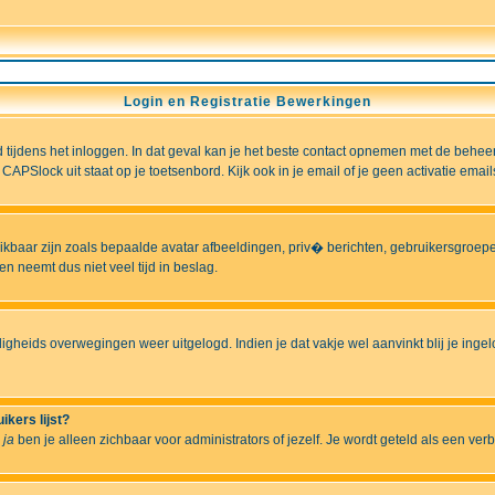
Login en Registratie Bewerkingen
ld tijdens het inloggen. In dat geval kan je het beste contact opnemen met de behee
CAPSlock uit staat op je toetsenbord. Kijk ook in je email of je geen activatie ema
hikbaar zijn zoals bepaalde avatar afbeeldingen, priv� berichten, gebruikersgroepen
n neemt dus niet veel tijd in beslag.
ligheids overwegingen weer uitgelogd. Indien je dat vakje wel aanvinkt blij je ingelo
ikers lijst?
r
ja
ben je alleen zichbaar voor administrators of jezelf. Je wordt geteld als een ver