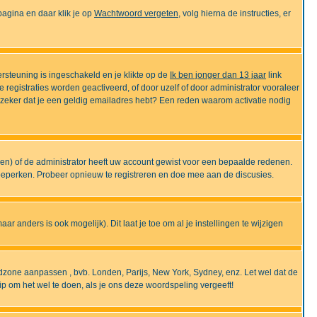
gina en daar klik je op
Wachtwoord vergeten
, volg hierna de instructies, er
rsteuning is ingeschakeld en je klikte op de
Ik ben jonger dan 13 jaar
link
e registraties worden geactiveerd, of door uzelf of door administrator vooraleer
an zeker dat je een geldig emailadres hebt? Een reden waarom activatie nodig
gen) of de administrator heeft uw account gewist voor een bepaalde redenen.
 beperken. Probeer opnieuw te registreren en doe mee aan de discusies.
r anders is ook mogelijk). Dit laat je toe om al je instellingen te wijzigen
tijdzone aanpassen , bvb. Londen, Parijs, New York, Sydney, enz. Let wel dat de
ip om het wel te doen, als je ons deze woordspeling vergeeft!