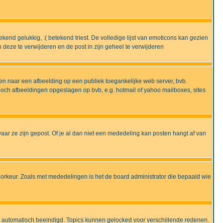
end gelukkig, :( betekend triest. De volledige lijst van emoticons kan gezien
deze te verwijderen en de post in zijn geheel te verwijderen
en naar een afbeelding op een publiek toegankelijke web server, bvb.
 noch afbeeldingen opgeslagen op bvb, e.g. hotmail of yahoo mailboxes, sites
ar ze zijn gepost. Of je al dan niet een mededeling kan posten hangt af van
oorkeur. Zoals met mededelingen is het de board administrator die bepaald wie
 is automatisch beeindigd. Topics kunnen gelocked voor verschillende redenen.