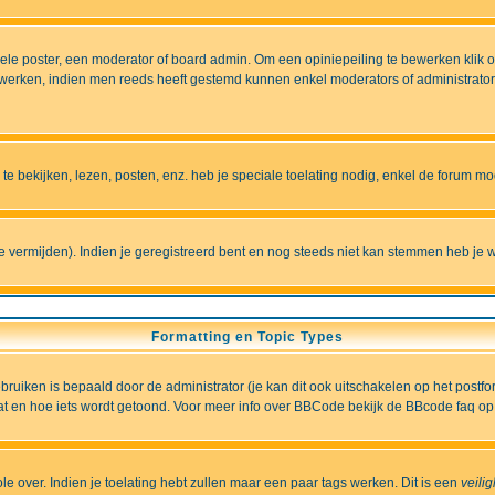
e poster, een moderator of board admin. Om een opiniepeiling te bewerken klik op 
erken, indien men reeds heeft gestemd kunnen enkel moderators of administrators 
 bekijken, lezen, posten, enz. heb je speciale toelating nodig, enkel de forum 
vermijden). Indien je geregistreerd bent en nog steeds niet kan stemmen heb je w
Formatting en Topic Types
iken is bepaald door de administrator (je kan dit ook uitschakelen op het postformu
wat en hoe iets wordt getoond. Voor meer info over BBCode bekijk de BBcode faq op 
role over. Indien je toelating hebt zullen maar een paar tags werken. Dit is een
veili