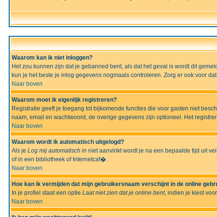
Waarom kan ik niet inloggen?
Het zou kunnen zijn dat je gebanned bent, als dat het geval is wordt dit geme
kun je het beste je inlog gegevens nogmaals controleren. Zorg er ook voor dat 
Naar boven
Waarom moet ik eigenlijk registreren?
Registratie geeft je toegang tot bijkomende functies die voor gasten niet besc
naam, email en wachtwoord, de overige gegevens zijn optioneel. Het registrere
Naar boven
Waarom wordt ik automatisch uitgelogd?
Als je
Log mij automatisch in
niet aanvinkt wordt je na een bepaalde tijd uit vei
of in een bibliotheek of Internetcaf�.
Naar boven
Hoe kan ik vermijden dat mijn gebruikersnaam verschijnt in de online gebru
In je profiel staat een optie
Laat niet zien dat je online bent
, indien je kiest voo
Naar boven