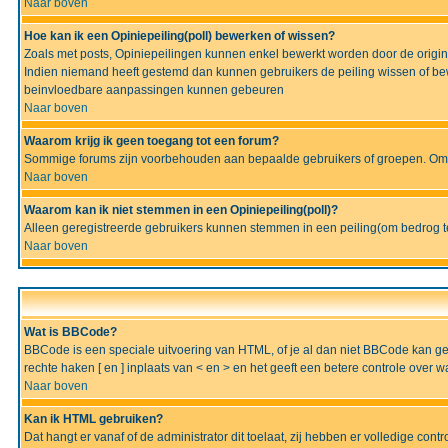
Naar boven
Hoe kan ik een Opiniepeiling(poll) bewerken of wissen?
Zoals met posts, Opiniepeilingen kunnen enkel bewerkt worden door de originel
Indien niemand heeft gestemd dan kunnen gebruikers de peiling wissen of bew
beinvloedbare aanpassingen kunnen gebeuren
Naar boven
Waarom krijg ik geen toegang tot een forum?
Sommige forums zijn voorbehouden aan bepaalde gebruikers of groepen. Om te
Naar boven
Waarom kan ik niet stemmen in een Opiniepeiling(poll)?
Alleen geregistreerde gebruikers kunnen stemmen in een peiling(om bedrog te 
Naar boven
Wat is BBCode?
BBCode is een speciale uitvoering van HTML, of je al dan niet BBCode kan gebru
rechte haken [ en ] inplaats van < en > en het geeft een betere controle over 
Naar boven
Kan ik HTML gebruiken?
Dat hangt er vanaf of de administrator dit toelaat, zij hebben er volledige cont