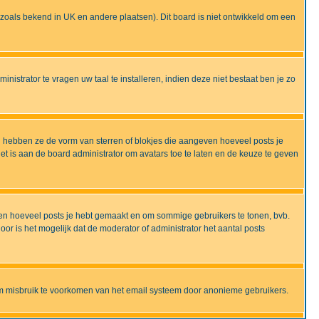
ijd zoals bekend in UK en andere plaatsen). Dit board is niet ontwikkeld om een
nistrator te vragen uw taal te installeren, indien deze niet bestaat ben je zo
 hebben ze de vorm van sterren of blokjes die aangeven hoeveel posts je
et is aan de board administrator om avatars toe te laten en de keuze te geven
onen hoeveel posts je hebt gemaakt en om sommige gebruikers te tonen, bvb.
r is het mogelijk dat de moderator of administrator het aantal posts
om misbruik te voorkomen van het email systeem door anonieme gebruikers.