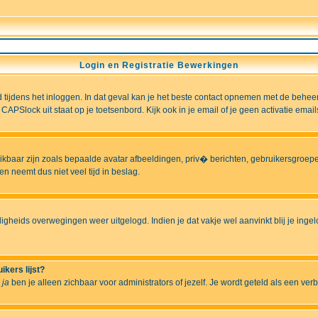
Login en Registratie Bewerkingen
ld tijdens het inloggen. In dat geval kan je het beste contact opnemen met de behee
CAPSlock uit staat op je toetsenbord. Kijk ook in je email of je geen activatie ema
hikbaar zijn zoals bepaalde avatar afbeeldingen, priv� berichten, gebruikersgroepen
n neemt dus niet veel tijd in beslag.
ligheids overwegingen weer uitgelogd. Indien je dat vakje wel aanvinkt blij je ingelo
ikers lijst?
r
ja
ben je alleen zichbaar voor administrators of jezelf. Je wordt geteld als een ver