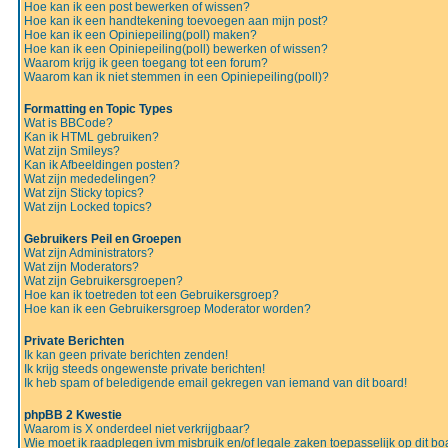
Hoe kan ik een post bewerken of wissen?
Hoe kan ik een handtekening toevoegen aan mijn post?
Hoe kan ik een Opiniepeiling(poll) maken?
Hoe kan ik een Opiniepeiling(poll) bewerken of wissen?
Waarom krijg ik geen toegang tot een forum?
Waarom kan ik niet stemmen in een Opiniepeiling(poll)?
Formatting en Topic Types
Wat is BBCode?
Kan ik HTML gebruiken?
Wat zijn Smileys?
Kan ik Afbeeldingen posten?
Wat zijn mededelingen?
Wat zijn Sticky topics?
Wat zijn Locked topics?
Gebruikers Peil en Groepen
Wat zijn Administrators?
Wat zijn Moderators?
Wat zijn Gebruikersgroepen?
Hoe kan ik toetreden tot een Gebruikersgroep?
Hoe kan ik een Gebruikersgroep Moderator worden?
Private Berichten
Ik kan geen private berichten zenden!
Ik krijg steeds ongewenste private berichten!
Ik heb spam of beledigende email gekregen van iemand van dit board!
phpBB 2 Kwestie
Waarom is X onderdeel niet verkrijgbaar?
Wie moet ik raadplegen ivm misbruik en/of legale zaken toepasselijk op dit bo