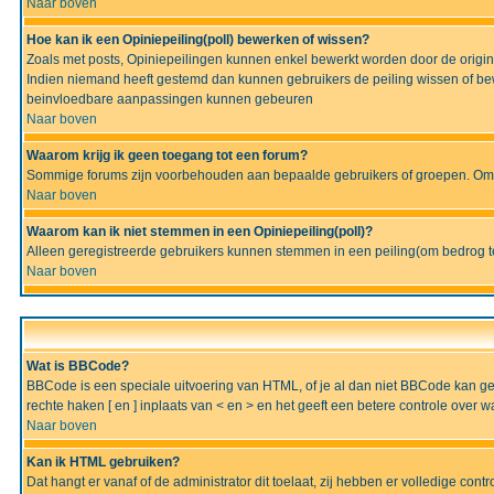
Naar boven
Hoe kan ik een Opiniepeiling(poll) bewerken of wissen?
Zoals met posts, Opiniepeilingen kunnen enkel bewerkt worden door de originel
Indien niemand heeft gestemd dan kunnen gebruikers de peiling wissen of bew
beinvloedbare aanpassingen kunnen gebeuren
Naar boven
Waarom krijg ik geen toegang tot een forum?
Sommige forums zijn voorbehouden aan bepaalde gebruikers of groepen. Om te
Naar boven
Waarom kan ik niet stemmen in een Opiniepeiling(poll)?
Alleen geregistreerde gebruikers kunnen stemmen in een peiling(om bedrog te 
Naar boven
Wat is BBCode?
BBCode is een speciale uitvoering van HTML, of je al dan niet BBCode kan gebru
rechte haken [ en ] inplaats van < en > en het geeft een betere controle over 
Naar boven
Kan ik HTML gebruiken?
Dat hangt er vanaf of de administrator dit toelaat, zij hebben er volledige cont