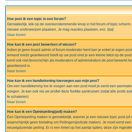
Hoe post ik een topic in een forum?
Gemakkelijk, klik op de overeenstemmende knop in het forum of topic scherm.
nieuwe onderwerpen plaatsen, Je mag reacties plaatsen, enz.
lijst)
Naar boven
Hoe kan ik een post bewerken of wissen?
Indien je geen board admin of forum moderator bent kan je enkel je eigen po
iemand reeds geantwoord heeft op uw post vind je een kleine tekst op de post w
komt ook niet tevoorschijn als moderators of administrators de post bewerk
geantwoord is.
Naar boven
Hoe kan ik een handtekening toevoegen aan mijn post?
Om een handtekening toe te voegen aan een post moet je eerst een aanmaken,
voegen. Je kan ook via uw profiel deze funktie aankruisen zodat alle posts auto
te schakelen)
Naar boven
Hoe kan ik een Opiniepeiling(poll) maken?
Een Opiniepeiling maken is gemakkelijk, wanner je een nieuwe topic post (of d
waarschijnlijk geen toelating om Peilingen(polls)te maken). Je moet eerst een t
eeuwigdurende peiling. Er is een limiet op het aantal opties, deze zijn ingeste