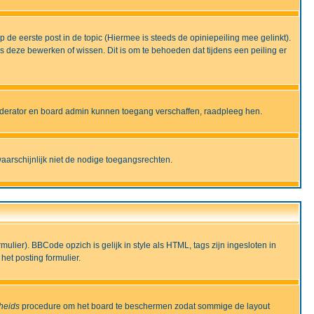
de eerste post in de topic (Hiermee is steeds de opiniepeiling mee gelinkt).
deze bewerken of wissen. Dit is om te behoeden dat tijdens een peiling er
moderator en board admin kunnen toegang verschaffen, raadpleeg hen.
aarschijnlijk niet de nodige toegangsrechten.
lier). BBCode opzich is gelijk in style als HTML, tags zijn ingesloten in
het posting formulier.
gheids
procedure om het board te beschermen zodat sommige de layout