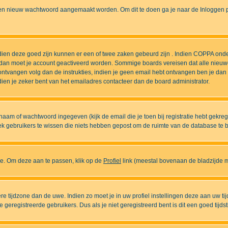
n nieuw wachtwoord aangemaakt worden. Om dit te doen ga je naar de Inloggen pa
ndien deze goed zijn kunnen er een of twee zaken gebeurd zijn . Indien COPPA onde
l is dan moet je account geactiveerd worden. Sommige boards vereisen dat alle nieuw
ebt ontvangen volg dan de instrukties, indien je geen email hebt ontvangen ben je d
ien je zeker bent van het emailadres contacteer dan de board administrator.
naam of wachtwoord ingegeven (kijk de email die je toen bij registratie hebt gekre
diek gebruikers te wissen die niets hebben gepost om de ruimte van de database te
ase. Om deze aan te passen, klik op de
Profiel
link (meestal bovenaan de bladzijde maa
ndere tijdzone dan de uwe. Indien zo moet je in uw profiel instellingen deze aan uw 
eregistreerde gebruikers. Dus als je niet geregistreerd bent is dit een goed tijdst