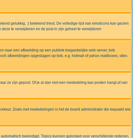
end gelukkig, :( betekend triest. De volledige lijst van emoticons kan gezien
deze te verwijderen en de post in zijn geheel te verwijderen
en naar een afbeelding op een publiek toegankelijke web server, bvb.
 noch afbeeldingen opgeslagen op bvb, e.g. hotmail of yahoo mailboxes, sites
ar ze zijn gepost. Of je al dan niet een mededeling kan posten hangt af van
oorkeur. Zoals met mededelingen is het de board administrator die bepaald wie
 is automatisch beeindigd. Topics kunnen gelocked voor verschillende redenen.