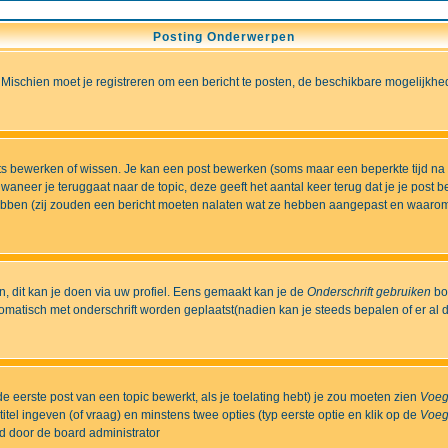
Posting Onderwerpen
 Mischien moet je registreren om een bericht te posten, de beschikbare mogelijkhe
sts bewerken of wissen. Je kan een post bewerken (soms maar een beperkte tijd na
aneer je teruggaat naar de topic, deze geeft het aantal keer terug dat je je post 
t hebben (zij zouden een bericht moeten nalaten wat ze hebben aangepast en waaro
 dit kan je doen via uw profiel. Eens gemaakt kan je de
Onderschrift gebruiken
bo
matisch met onderschrift worden geplaatst(nadien kan je steeds bepalen of er al dan
e eerste post van een topic bewerkt, als je toelating hebt) je zou moeten zien
Voeg
itel ingeven (of vraag) en minstens twee opties (typ eerste optie en klik op de
Voeg
ld door de board administrator