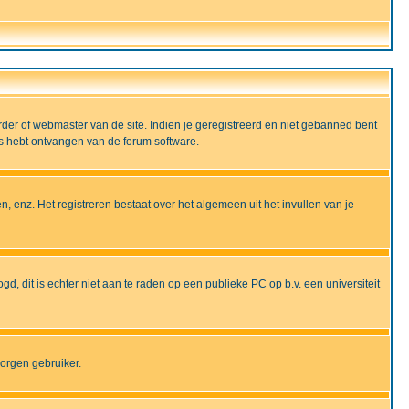
rder of webmaster van de site. Indien je geregistreerd en niet gebanned bent
ils hebt ontvangen van de forum software.
, enz. Het registreren bestaat over het algemeen uit het invullen van je
gd, dit is echter niet aan te raden op een publieke PC op b.v. een universiteit
borgen gebruiker.