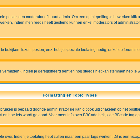
e poster, een moderator of board admin. Om een opiniepeiling te bewerken klik op 
erken, indien men reeds heeft gestemd kunnen enkel moderators of administrators 
 bekijken, lezen, posten, enz. heb je speciale toelating nodig, enkel de forum 
vermijden). Indien je geregistreerd bent en nog steeds niet kan stemmen heb je w
Formatting en Topic Types
iken is bepaald door de administrator (je kan dit ook uitschakelen op het postformu
wat en hoe iets wordt getoond. Voor meer info over BBCode bekijk de BBcode faq op 
role over. Indien je toelating hebt zullen maar een paar tags werken. Dit is een
veili