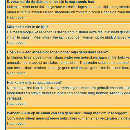
Ik veranderde de tijdzone en de tijd is nog steeds fout!
Indien je zeker bent dat de tijdzone correct is ingesteld en de tijd is nog ste
onderscheid te maken tussen standaard en zomertijd zodat tijdens de zomermaa
Naar boven
Mijn taal is niet in de lijst!
De meest mogelijke redenen is dat de administrator deze taal niet heeft geinsta
vrij dit te maken. Meer informatie kan gevonden worden op de phpBB Groep we
Naar boven
Hoe kan ik een afbeelding tonen onder mijn gebruikersnaam?
Er kunnen twee afbeeldingen staan onder een gebruikersnaam bij het bekijken
gemaakt hebt made of uw status op het forum. Daaronder staat een grotere afbe
aan beschikbare avatars. Indien je geen avatars kan gebruiken is dit een keu
Naar boven
Hoe kan ik mijn rang aanpassen?
Normaal gezien kan dit niet (rangs verschijnen onder uw gebruikersnaam in to
moderators en administrators kunnen een speciale rang hebben. Misbruik de bo
verlaagd.
Naar boven
Waneer ik klik op de email van een gebruiker vraagt men om in te loggen?
Sorry maar alleen geregistreerde gebruikers kunnen email verzenden via het 
Naar boven