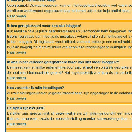
Ik ben mijn wachtwoord kwijt!
Geen paniek! De wachtwoorden kunnen niet opgehaald worden, wel kan er ee
wordt een wachtwoord opgestuurd naar het email adres dat in je profiel staat.
Naar boven
Ik ben geregistreerd maar kan niet inloggen!
Kijk eerst na of je je juiste gebruikersnaam en wachtwoord hebt ingegeven. I
tijdens registratie dan moet je de instrukties volgen. Indien dit niet het geva
je kan inloggen. Bij registratie wordt dit ook vermeld. Indien je een email h
is, is de mogelijkheid om misbruik van naamloze inzendingen te vermijden. Ind
Naar boven
Ik was in het verleden geregistreerd maar kan niet meer inloggen?!
De meest aannemelijke redenen hiervoor zijn; je hebt een onjuiste gebruikers
Je hebt mischien nooit iets gepost? Het is gebruikelijk voor boards om perio
Naar boven
Hoe verander ik mijn instellingen?
Al uw instellingen (indien je geregistreerd bent) zijn opgeslagen in de datab
Naar boven
De tijden zijn niet juist!
De tijden zijn meestal juist, alhoewel wat je ziet zijn tijden getoond in een a
tijdzone aanpassen, zoals de meeste instellingen enkel kan worden gedaan de g
Naar boven