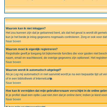
Waarom kan ik niet inloggen?
Het zou kunnen zijn dat je gebanned bent, als dat het geval is wordt dit geme
kun je het beste je inlog gegevens nogmaals controleren. Zorg er ook voor dat 
Naar boven
Waarom moet ik eigenlijk registreren?
Registratie geeft je toegang tot bijkomende functies die voor gasten niet besc
naam, email en wachtwoord, de overige gegevens zijn optioneel. Het registrere
Naar boven
Waarom wordt ik automatisch uitgelogd?
Als je
Log mij automatisch in
niet aanvinkt wordt je na een bepaalde tijd uit vei
of in een bibliotheek of Internetcaf�.
Naar boven
Hoe kan ik vermijden dat mijn gebruikersnaam verschijnt in de online gebru
In je profiel staat een optie
Laat niet zien dat je online bent
, indien je kiest voo
Naar boven