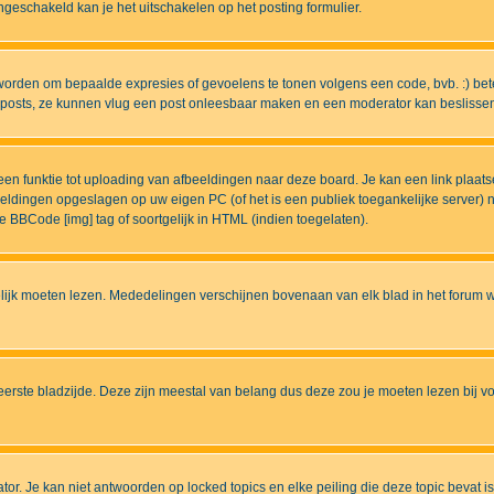
eschakeld kan je het uitschakelen op het posting formulier.
worden om bepaalde expresies of gevoelens te tonen volgens een code, bvb. :) betek
uw posts, ze kunnen vlug een post onleesbaar maken en een moderator kan beslissen 
n funktie tot uploading van afbeeldingen naar deze board. Je kan een link plaats
beeldingen opgeslagen op uw eigen PC (of het is een publiek toegankelijke server)
e BBCode [img] tag of soortgelijk in HTML (indien toegelaten).
ijk moeten lezen. Mededelingen verschijnen bovenaan van elk blad in het forum wa
eerste bladzijde. Deze zijn meestal van belang dus deze zou je moeten lezen bij v
tor. Je kan niet antwoorden op locked topics en elke peiling die deze topic bevat