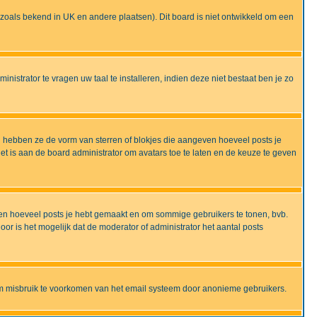
ijd zoals bekend in UK en andere plaatsen). Dit board is niet ontwikkeld om een
nistrator te vragen uw taal te installeren, indien deze niet bestaat ben je zo
 hebben ze de vorm van sterren of blokjes die aangeven hoeveel posts je
et is aan de board administrator om avatars toe te laten en de keuze te geven
onen hoeveel posts je hebt gemaakt en om sommige gebruikers te tonen, bvb.
r is het mogelijk dat de moderator of administrator het aantal posts
om misbruik te voorkomen van het email systeem door anonieme gebruikers.