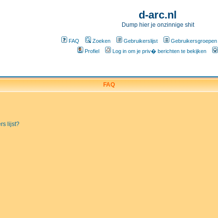
d-arc.nl
Dump hier je onzinnige shit
FAQ
Zoeken
Gebruikerslijst
Gebruikersgroepen
Profiel
Log in om je priv� berichten te bekijken
FAQ
s lijst?