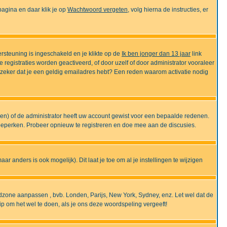
gina en daar klik je op
Wachtwoord vergeten
, volg hierna de instructies, er
rsteuning is ingeschakeld en je klikte op de
Ik ben jonger dan 13 jaar
link
e registraties worden geactiveerd, of door uzelf of door administrator vooraleer
an zeker dat je een geldig emailadres hebt? Een reden waarom activatie nodig
gen) of de administrator heeft uw account gewist voor een bepaalde redenen.
 beperken. Probeer opnieuw te registreren en doe mee aan de discusies.
r anders is ook mogelijk). Dit laat je toe om al je instellingen te wijzigen
tijdzone aanpassen , bvb. Londen, Parijs, New York, Sydney, enz. Let wel dat de
ip om het wel te doen, als je ons deze woordspeling vergeeft!