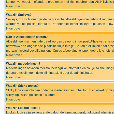
kunnen verwoesten of andere problemen met zich meebrengen. Als HTML is ing
Naar boven
Wat zijn Smileys?
Smileys, of Emoticons zijn kleine grafische afbeeldingen die gebruikt kunnen 
worden via het posting formulier. Probeer niet teveel smileys te plaatsen in 
Naar boven
Kan ik Afbeeldingen posten?
Afbeeldingen kunnen inderdaad worden getoond in uw post. Alhoewel, er is gee
http://www.een-ongekende-plaats.net/mijn-foto.gif. Je kan niet linken naar af
met wachtwoord beveiliging, enz. Om de afbeelding te tonen gebruik je liefst d
Naar boven
Wat zijn mededelingen?
Mededelingen bevatten meestal belangrijke informatie en zou je zo snel mogel
de boardinstellingen, deze zijn ingesteld door de administrator.
Naar boven
Wat zijn Sticky topics?
Sticky topics verschijnen onder de mededelingen in het forum en enkel op de 
sticky topics kan posten in elk forum.
Naar boven
Wat zijn Locked topics?
Locked topics zijn zo vergrendeld door de forum moderator of board administra