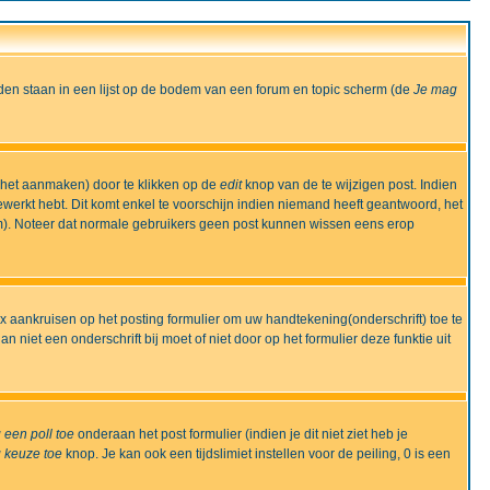
den staan in een lijst op de bodem van een forum en topic scherm (de
Je mag
 het aanmaken) door te klikken op de
edit
knop van de te wijzigen post. Indien
bewerkt hebt. Dit komt enkel te voorschijn indien niemand heeft geantwoord, het
m). Noteer dat normale gebruikers geen post kunnen wissen eens erop
x aankruisen op het posting formulier om uw handtekening(onderschrift) toe te
 niet een onderschrift bij moet of niet door op het formulier deze funktie uit
 een poll toe
onderaan het post formulier (indien je dit niet ziet heb je
 keuze toe
knop. Je kan ook een tijdslimiet instellen voor de peiling, 0 is een