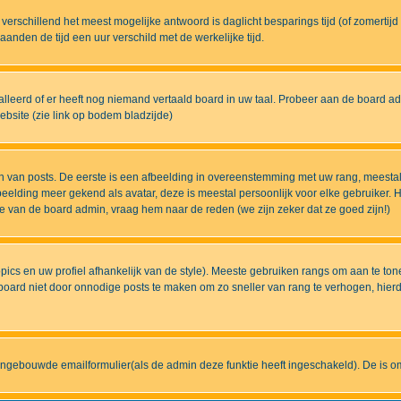
eds verschillend het meest mogelijke antwoord is daglicht besparings tijd (of zomert
nden de tijd een uur verschild met de werkelijke tijd.
lleerd of er heeft nog niemand vertaald board in uw taal. Probeer aan de board admi
bsite (zie link op bodem bladzijde)
 van posts. De eerste is een afbeelding in overeenstemming met uw rang, meestal
elding meer gekend als avatar, deze is meestal persoonlijk voor elke gebruiker. H
ze van de board admin, vraag hem naar de reden (we zijn zeker dat ze goed zijn!)
pics en uw profiel afhankelijk van de style). Meeste gebruiken rangs om aan te t
ard niet door onnodige posts te maken om zo sneller van rang te verhogen, hierdoo
ingebouwde emailformulier(als de admin deze funktie heeft ingeschakeld). De is 