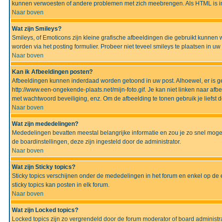
kunnen verwoesten of andere problemen met zich meebrengen. Als HTML is ing
Naar boven
Wat zijn Smileys?
Smileys, of Emoticons zijn kleine grafische afbeeldingen die gebruikt kunnen 
worden via het posting formulier. Probeer niet teveel smileys te plaatsen in 
Naar boven
Kan ik Afbeeldingen posten?
Afbeeldingen kunnen inderdaad worden getoond in uw post. Alhoewel, er is gee
http://www.een-ongekende-plaats.net/mijn-foto.gif. Je kan niet linken naar af
met wachtwoord beveiliging, enz. Om de afbeelding te tonen gebruik je liefst d
Naar boven
Wat zijn mededelingen?
Mededelingen bevatten meestal belangrijke informatie en zou je zo snel mogel
de boardinstellingen, deze zijn ingesteld door de administrator.
Naar boven
Wat zijn Sticky topics?
Sticky topics verschijnen onder de mededelingen in het forum en enkel op de 
sticky topics kan posten in elk forum.
Naar boven
Wat zijn Locked topics?
Locked topics zijn zo vergrendeld door de forum moderator of board administra