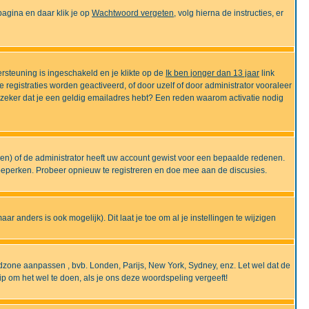
gina en daar klik je op
Wachtwoord vergeten
, volg hierna de instructies, er
rsteuning is ingeschakeld en je klikte op de
Ik ben jonger dan 13 jaar
link
e registraties worden geactiveerd, of door uzelf of door administrator vooraleer
an zeker dat je een geldig emailadres hebt? Een reden waarom activatie nodig
gen) of de administrator heeft uw account gewist voor een bepaalde redenen.
 beperken. Probeer opnieuw te registreren en doe mee aan de discusies.
r anders is ook mogelijk). Dit laat je toe om al je instellingen te wijzigen
tijdzone aanpassen , bvb. Londen, Parijs, New York, Sydney, enz. Let wel dat de
ip om het wel te doen, als je ons deze woordspeling vergeeft!