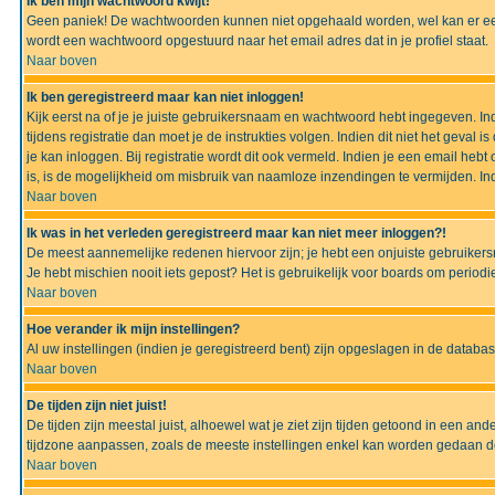
Ik ben mijn wachtwoord kwijt!
Geen paniek! De wachtwoorden kunnen niet opgehaald worden, wel kan er ee
wordt een wachtwoord opgestuurd naar het email adres dat in je profiel staat.
Naar boven
Ik ben geregistreerd maar kan niet inloggen!
Kijk eerst na of je je juiste gebruikersnaam en wachtwoord hebt ingegeven. I
tijdens registratie dan moet je de instrukties volgen. Indien dit niet het geva
je kan inloggen. Bij registratie wordt dit ook vermeld. Indien je een email h
is, is de mogelijkheid om misbruik van naamloze inzendingen te vermijden. Ind
Naar boven
Ik was in het verleden geregistreerd maar kan niet meer inloggen?!
De meest aannemelijke redenen hiervoor zijn; je hebt een onjuiste gebruikers
Je hebt mischien nooit iets gepost? Het is gebruikelijk voor boards om perio
Naar boven
Hoe verander ik mijn instellingen?
Al uw instellingen (indien je geregistreerd bent) zijn opgeslagen in de datab
Naar boven
De tijden zijn niet juist!
De tijden zijn meestal juist, alhoewel wat je ziet zijn tijden getoond in een a
tijdzone aanpassen, zoals de meeste instellingen enkel kan worden gedaan de g
Naar boven