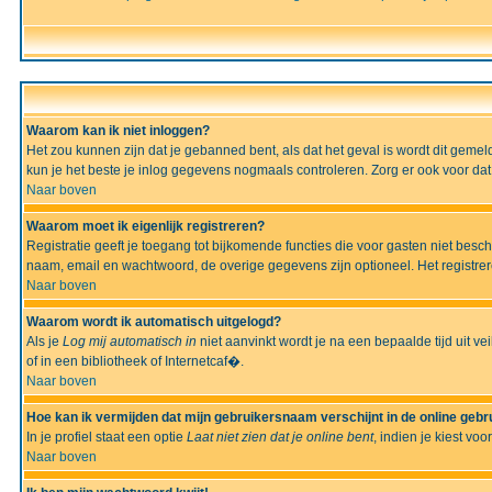
Waarom kan ik niet inloggen?
Het zou kunnen zijn dat je gebanned bent, als dat het geval is wordt dit geme
kun je het beste je inlog gegevens nogmaals controleren. Zorg er ook voor dat 
Naar boven
Waarom moet ik eigenlijk registreren?
Registratie geeft je toegang tot bijkomende functies die voor gasten niet besc
naam, email en wachtwoord, de overige gegevens zijn optioneel. Het registrere
Naar boven
Waarom wordt ik automatisch uitgelogd?
Als je
Log mij automatisch in
niet aanvinkt wordt je na een bepaalde tijd uit vei
of in een bibliotheek of Internetcaf�.
Naar boven
Hoe kan ik vermijden dat mijn gebruikersnaam verschijnt in de online gebru
In je profiel staat een optie
Laat niet zien dat je online bent
, indien je kiest voo
Naar boven