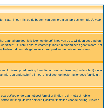
den staan in een lijst op de bodem van een forum en topic scherm (de
Je mag
 het aanmaken) door te klikken op de
edit
knop van de te wijzigen post. Indien
bewerkt hebt. Dit komt enkel te voorschijn indien niemand heeft geantwoord, het
m). Noteer dat normale gebruikers geen post kunnen wissen eens erop
x aankruisen op het posting formulier om uw handtekening(onderschrift) toe te
 niet een onderschrift bij moet of niet door op het formulier deze funktie uit
 een poll toe
onderaan het post formulier (indien je dit niet ziet heb je
 keuze toe
knop. Je kan ook een tijdslimiet instellen voor de peiling, 0 is een