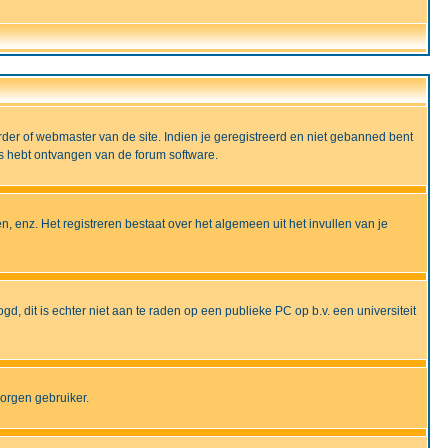
rder of webmaster van de site. Indien je geregistreerd en niet gebanned bent
ils hebt ontvangen van de forum software.
, enz. Het registreren bestaat over het algemeen uit het invullen van je
gd, dit is echter niet aan te raden op een publieke PC op b.v. een universiteit
borgen gebruiker.