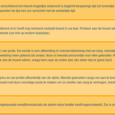
eds verschillend het meest mogelijke antwoord is daglicht besparings tijd (of zomert
nden de tijd een uur verschild met de werkelijke tijd.
lleerd of er heeft nog niemand vertaald board in uw taal. Probeer aan de board admi
bsite (zie link op bodem bladzijde)
 van posts. De eerste is een afbeelding in overeenstemming met uw rang, meestal
elding meer gekend als avatar, deze is meestal persoonlijk voor elke gebruiker. H
ze van de board admin, vraag hem naar de reden (we zijn zeker dat ze goed zijn!)
pics en uw profiel afhankelijk van de style). Meeste gebruiken rangs om aan te t
ard niet door onnodige posts te maken om zo sneller van rang te verhogen, hierdoo
ingebouwde emailformulier(als de admin deze funktie heeft ingeschakeld). De is 