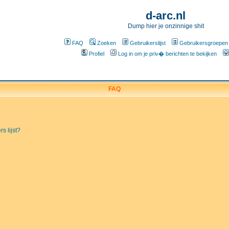
d-arc.nl
Dump hier je onzinnige shit
FAQ
Zoeken
Gebruikerslijst
Gebruikersgroepen
Profiel
Log in om je priv� berichten te bekijken
FAQ
s lijst?