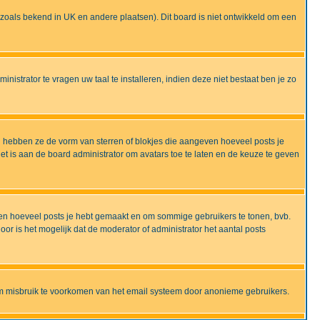
ijd zoals bekend in UK en andere plaatsen). Dit board is niet ontwikkeld om een
nistrator te vragen uw taal te installeren, indien deze niet bestaat ben je zo
 hebben ze de vorm van sterren of blokjes die aangeven hoeveel posts je
et is aan de board administrator om avatars toe te laten en de keuze te geven
onen hoeveel posts je hebt gemaakt en om sommige gebruikers te tonen, bvb.
r is het mogelijk dat de moderator of administrator het aantal posts
om misbruik te voorkomen van het email systeem door anonieme gebruikers.