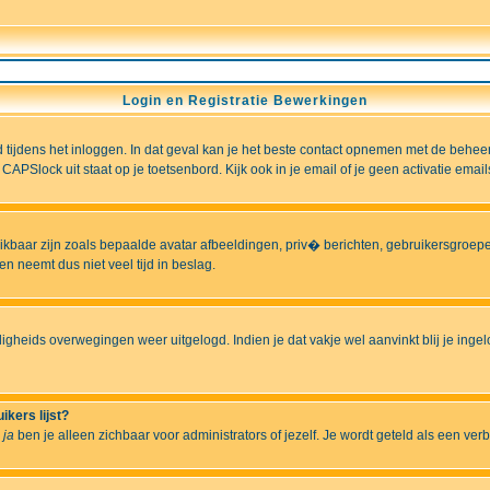
Login en Registratie Bewerkingen
ld tijdens het inloggen. In dat geval kan je het beste contact opnemen met de behee
CAPSlock uit staat op je toetsenbord. Kijk ook in je email of je geen activatie ema
hikbaar zijn zoals bepaalde avatar afbeeldingen, priv� berichten, gebruikersgroepen
n neemt dus niet veel tijd in beslag.
ligheids overwegingen weer uitgelogd. Indien je dat vakje wel aanvinkt blij je ingelo
ikers lijst?
r
ja
ben je alleen zichbaar voor administrators of jezelf. Je wordt geteld als een ver