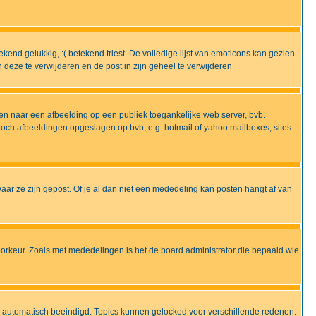
end gelukkig, :( betekend triest. De volledige lijst van emoticons kan gezien
deze te verwijderen en de post in zijn geheel te verwijderen
en naar een afbeelding op een publiek toegankelijke web server, bvb.
 noch afbeeldingen opgeslagen op bvb, e.g. hotmail of yahoo mailboxes, sites
ar ze zijn gepost. Of je al dan niet een mededeling kan posten hangt af van
oorkeur. Zoals met mededelingen is het de board administrator die bepaald wie
 is automatisch beeindigd. Topics kunnen gelocked voor verschillende redenen.