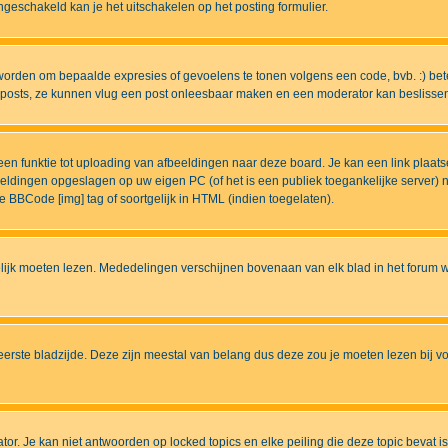
eschakeld kan je het uitschakelen op het posting formulier.
worden om bepaalde expresies of gevoelens te tonen volgens een code, bvb. :) betek
uw posts, ze kunnen vlug een post onleesbaar maken en een moderator kan beslissen 
n funktie tot uploading van afbeeldingen naar deze board. Je kan een link plaats
beeldingen opgeslagen op uw eigen PC (of het is een publiek toegankelijke server)
e BBCode [img] tag of soortgelijk in HTML (indien toegelaten).
ijk moeten lezen. Mededelingen verschijnen bovenaan van elk blad in het forum wa
eerste bladzijde. Deze zijn meestal van belang dus deze zou je moeten lezen bij v
tor. Je kan niet antwoorden op locked topics en elke peiling die deze topic bevat