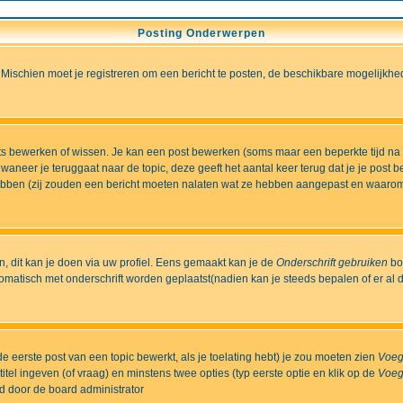
Posting Onderwerpen
 Mischien moet je registreren om een bericht te posten, de beschikbare mogelijkhe
sts bewerken of wissen. Je kan een post bewerken (soms maar een beperkte tijd na
aneer je teruggaat naar de topic, deze geeft het aantal keer terug dat je je post 
t hebben (zij zouden een bericht moeten nalaten wat ze hebben aangepast en waaro
 dit kan je doen via uw profiel. Eens gemaakt kan je de
Onderschrift gebruiken
bo
matisch met onderschrift worden geplaatst(nadien kan je steeds bepalen of er al dan
e eerste post van een topic bewerkt, als je toelating hebt) je zou moeten zien
Voeg
itel ingeven (of vraag) en minstens twee opties (typ eerste optie en klik op de
Voeg
ld door de board administrator