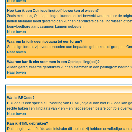
Naar boven
Hoe kan ik een Opiniepeiling(poll) bewerken of wissen?
Zoals met posts, Opiniepeilingen kunnen enkel bewerkt worden door de originel
Indien niemand heeft gestemd dan kunnen gebruikers de peiling wissen of bew
beinvloedbare aanpassingen kunnen gebeuren
Naar boven
Waarom krijg ik geen toegang tot een forum?
Sommige forums zijn voorbehouden aan bepaalde gebruikers of groepen. Om te
Naar boven
Waarom kan ik niet stemmen in een Opiniepeiling(poll)?
Alleen geregistreerde gebruikers kunnen stemmen in een peiling(om bedrog te 
Naar boven
Wat is BBCode?
BBCode is een speciale uitvoering van HTML, of je al dan niet BBCode kan gebru
rechte haken [ en ] inplaats van < en > en het geeft een betere controle over 
Naar boven
Kan ik HTML gebruiken?
Dat hangt er vanaf of de administrator dit toelaat, zij hebben er volledige cont