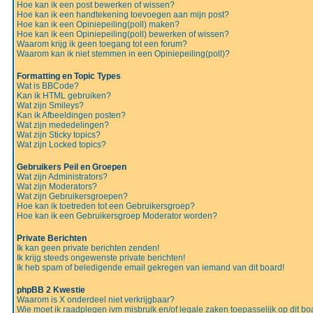
Hoe kan ik een post bewerken of wissen?
Hoe kan ik een handtekening toevoegen aan mijn post?
Hoe kan ik een Opiniepeiling(poll) maken?
Hoe kan ik een Opiniepeiling(poll) bewerken of wissen?
Waarom krijg ik geen toegang tot een forum?
Waarom kan ik niet stemmen in een Opiniepeiling(poll)?
Formatting en Topic Types
Wat is BBCode?
Kan ik HTML gebruiken?
Wat zijn Smileys?
Kan ik Afbeeldingen posten?
Wat zijn mededelingen?
Wat zijn Sticky topics?
Wat zijn Locked topics?
Gebruikers Peil en Groepen
Wat zijn Administrators?
Wat zijn Moderators?
Wat zijn Gebruikersgroepen?
Hoe kan ik toetreden tot een Gebruikersgroep?
Hoe kan ik een Gebruikersgroep Moderator worden?
Private Berichten
Ik kan geen private berichten zenden!
Ik krijg steeds ongewenste private berichten!
Ik heb spam of beledigende email gekregen van iemand van dit board!
phpBB 2 Kwestie
Waarom is X onderdeel niet verkrijgbaar?
Wie moet ik raadplegen ivm misbruik en/of legale zaken toepasselijk op dit bo