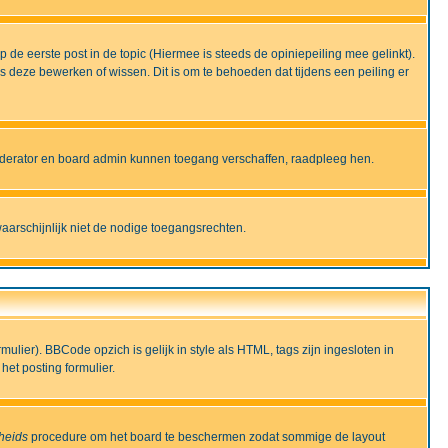
de eerste post in de topic (Hiermee is steeds de opiniepeiling mee gelinkt).
deze bewerken of wissen. Dit is om te behoeden dat tijdens een peiling er
moderator en board admin kunnen toegang verschaffen, raadpleeg hen.
aarschijnlijk niet de nodige toegangsrechten.
lier). BBCode opzich is gelijk in style als HTML, tags zijn ingesloten in
het posting formulier.
gheids
procedure om het board te beschermen zodat sommige de layout