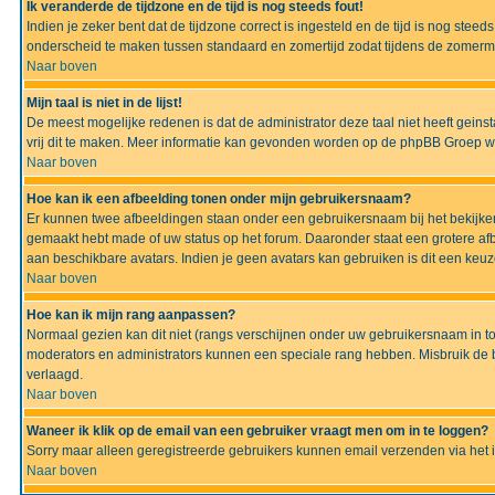
Ik veranderde de tijdzone en de tijd is nog steeds fout!
Indien je zeker bent dat de tijdzone correct is ingesteld en de tijd is nog ste
onderscheid te maken tussen standaard en zomertijd zodat tijdens de zomermaa
Naar boven
Mijn taal is niet in de lijst!
De meest mogelijke redenen is dat de administrator deze taal niet heeft geinsta
vrij dit te maken. Meer informatie kan gevonden worden op de phpBB Groep we
Naar boven
Hoe kan ik een afbeelding tonen onder mijn gebruikersnaam?
Er kunnen twee afbeeldingen staan onder een gebruikersnaam bij het bekijken
gemaakt hebt made of uw status op het forum. Daaronder staat een grotere afbe
aan beschikbare avatars. Indien je geen avatars kan gebruiken is dit een keu
Naar boven
Hoe kan ik mijn rang aanpassen?
Normaal gezien kan dit niet (rangs verschijnen onder uw gebruikersnaam in to
moderators en administrators kunnen een speciale rang hebben. Misbruik de bo
verlaagd.
Naar boven
Waneer ik klik op de email van een gebruiker vraagt men om in te loggen?
Sorry maar alleen geregistreerde gebruikers kunnen email verzenden via het 
Naar boven