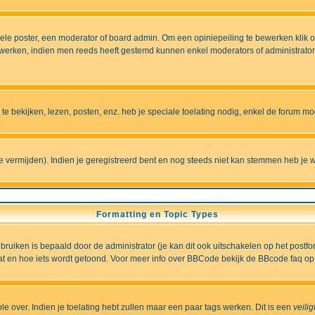
e poster, een moderator of board admin. Om een opiniepeiling te bewerken klik op 
erken, indien men reeds heeft gestemd kunnen enkel moderators of administrators 
 bekijken, lezen, posten, enz. heb je speciale toelating nodig, enkel de forum 
vermijden). Indien je geregistreerd bent en nog steeds niet kan stemmen heb je w
Formatting en Topic Types
iken is bepaald door de administrator (je kan dit ook uitschakelen op het postformu
wat en hoe iets wordt getoond. Voor meer info over BBCode bekijk de BBcode faq op 
role over. Indien je toelating hebt zullen maar een paar tags werken. Dit is een
veili