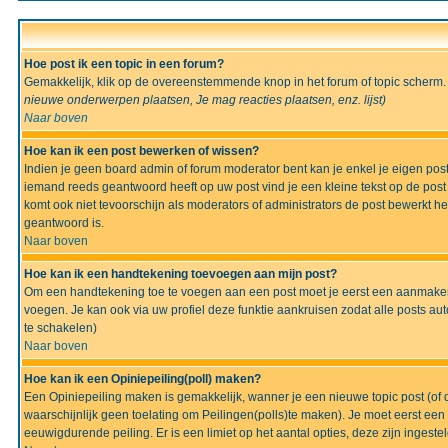
Hoe post ik een topic in een forum?
Gemakkelijk, klik op de overeenstemmende knop in het forum of topic scherm.
nieuwe onderwerpen plaatsen, Je mag reacties plaatsen, enz.
lijst)
Naar boven
Hoe kan ik een post bewerken of wissen?
Indien je geen board admin of forum moderator bent kan je enkel je eigen po
iemand reeds geantwoord heeft op uw post vind je een kleine tekst op de post w
komt ook niet tevoorschijn als moderators of administrators de post bewerk
geantwoord is.
Naar boven
Hoe kan ik een handtekening toevoegen aan mijn post?
Om een handtekening toe te voegen aan een post moet je eerst een aanmaken,
voegen. Je kan ook via uw profiel deze funktie aankruisen zodat alle posts auto
te schakelen)
Naar boven
Hoe kan ik een Opiniepeiling(poll) maken?
Een Opiniepeiling maken is gemakkelijk, wanner je een nieuwe topic post (of d
waarschijnlijk geen toelating om Peilingen(polls)te maken). Je moet eerst een t
eeuwigdurende peiling. Er is een limiet op het aantal opties, deze zijn ingeste