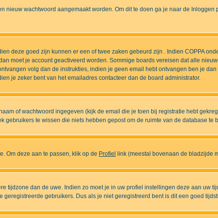
n nieuw wachtwoord aangemaakt worden. Om dit te doen ga je naar de Inloggen pa
ndien deze goed zijn kunnen er een of twee zaken gebeurd zijn . Indien COPPA onde
l is dan moet je account geactiveerd worden. Sommige boards vereisen dat alle nieuw
ebt ontvangen volg dan de instrukties, indien je geen email hebt ontvangen ben je d
ien je zeker bent van het emailadres contacteer dan de board administrator.
naam of wachtwoord ingegeven (kijk de email die je toen bij registratie hebt gekre
diek gebruikers te wissen die niets hebben gepost om de ruimte van de database te
ase. Om deze aan te passen, klik op de
Profiel
link (meestal bovenaan de bladzijde maa
ndere tijdzone dan de uwe. Indien zo moet je in uw profiel instellingen deze aan uw 
eregistreerde gebruikers. Dus als je niet geregistreerd bent is dit een goed tijdst