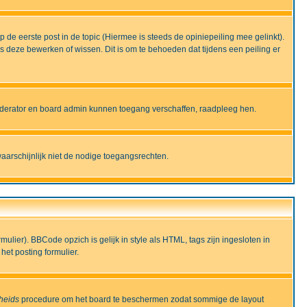
de eerste post in de topic (Hiermee is steeds de opiniepeiling mee gelinkt).
deze bewerken of wissen. Dit is om te behoeden dat tijdens een peiling er
moderator en board admin kunnen toegang verschaffen, raadpleeg hen.
aarschijnlijk niet de nodige toegangsrechten.
lier). BBCode opzich is gelijk in style als HTML, tags zijn ingesloten in
het posting formulier.
gheids
procedure om het board te beschermen zodat sommige de layout