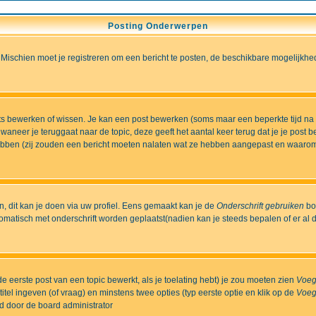
Posting Onderwerpen
 Mischien moet je registreren om een bericht te posten, de beschikbare mogelijkhe
sts bewerken of wissen. Je kan een post bewerken (soms maar een beperkte tijd na
aneer je teruggaat naar de topic, deze geeft het aantal keer terug dat je je post 
t hebben (zij zouden een bericht moeten nalaten wat ze hebben aangepast en waaro
 dit kan je doen via uw profiel. Eens gemaakt kan je de
Onderschrift gebruiken
bo
matisch met onderschrift worden geplaatst(nadien kan je steeds bepalen of er al dan
e eerste post van een topic bewerkt, als je toelating hebt) je zou moeten zien
Voeg
itel ingeven (of vraag) en minstens twee opties (typ eerste optie en klik op de
Voeg
ld door de board administrator