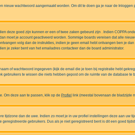
n nieuw wachtwoord aangemaakt worden. Om dit te doen ga je naar de Inloggen pa
ndien deze goed zijn kunnen er een of twee zaken gebeurd zijn . Indien COPPA onde
l is dan moet je account geactiveerd worden. Sommige boards vereisen dat alle nieuw
ebt ontvangen volg dan de instrukties, indien je geen email hebt ontvangen ben je d
ien je zeker bent van het emailadres contacteer dan de board administrator.
naam of wachtwoord ingegeven (kijk de email die je toen bij registratie hebt gekre
diek gebruikers te wissen die niets hebben gepost om de ruimte van de database te
ase. Om deze aan te passen, klik op de
Profiel
link (meestal bovenaan de bladzijde maa
ndere tijdzone dan de uwe. Indien zo moet je in uw profiel instellingen deze aan uw 
eregistreerde gebruikers. Dus als je niet geregistreerd bent is dit een goed tijdst