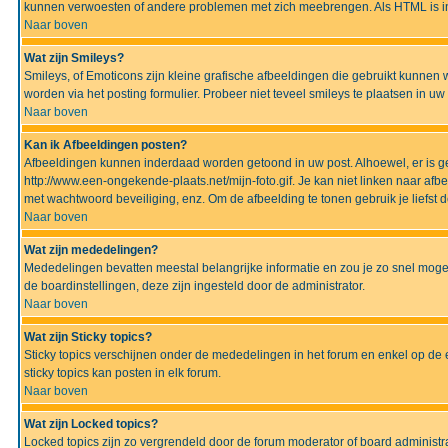
kunnen verwoesten of andere problemen met zich meebrengen. Als HTML is ing
Naar boven
Wat zijn Smileys?
Smileys, of Emoticons zijn kleine grafische afbeeldingen die gebruikt kunnen 
worden via het posting formulier. Probeer niet teveel smileys te plaatsen in 
Naar boven
Kan ik Afbeeldingen posten?
Afbeeldingen kunnen inderdaad worden getoond in uw post. Alhoewel, er is gee
http://www.een-ongekende-plaats.net/mijn-foto.gif. Je kan niet linken naar af
met wachtwoord beveiliging, enz. Om de afbeelding te tonen gebruik je liefst d
Naar boven
Wat zijn mededelingen?
Mededelingen bevatten meestal belangrijke informatie en zou je zo snel mogel
de boardinstellingen, deze zijn ingesteld door de administrator.
Naar boven
Wat zijn Sticky topics?
Sticky topics verschijnen onder de mededelingen in het forum en enkel op de 
sticky topics kan posten in elk forum.
Naar boven
Wat zijn Locked topics?
Locked topics zijn zo vergrendeld door de forum moderator of board administra