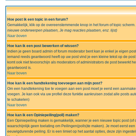
Hoe post ik een topic in een forum?
Gemakkelijk, klik op de overeenstemmende knop in het forum of topic scherm.
nieuwe onderwerpen plaatsen, Je mag reacties plaatsen, enz.
lijst)
Naar boven
Hoe kan ik een post bewerken of wissen?
Indien je geen board admin of forum moderator bent kan je enkel je eigen po
iemand reeds geantwoord heeft op uw post vind je een kleine tekst op de post w
komt ook niet tevoorschijn als moderators of administrators de post bewerk
geantwoord is.
Naar boven
Hoe kan ik een handtekening toevoegen aan mijn post?
Om een handtekening toe te voegen aan een post moet je eerst een aanmaken,
voegen. Je kan ook via uw profiel deze funktie aankruisen zodat alle posts auto
te schakelen)
Naar boven
Hoe kan ik een Opiniepeiling(poll) maken?
Een Opiniepeiling maken is gemakkelijk, wanner je een nieuwe topic post (of d
waarschijnlijk geen toelating om Peilingen(polls)te maken). Je moet eerst een t
eeuwigdurende peiling. Er is een limiet op het aantal opties, deze zijn ingeste