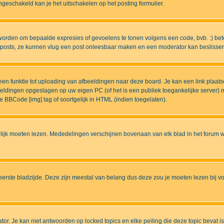
eschakeld kan je het uitschakelen op het posting formulier.
worden om bepaalde expresies of gevoelens te tonen volgens een code, bvb. :) betek
uw posts, ze kunnen vlug een post onleesbaar maken en een moderator kan beslissen 
n funktie tot uploading van afbeeldingen naar deze board. Je kan een link plaats
beeldingen opgeslagen op uw eigen PC (of het is een publiek toegankelijke server)
e BBCode [img] tag of soortgelijk in HTML (indien toegelaten).
ijk moeten lezen. Mededelingen verschijnen bovenaan van elk blad in het forum wa
eerste bladzijde. Deze zijn meestal van belang dus deze zou je moeten lezen bij v
tor. Je kan niet antwoorden op locked topics en elke peiling die deze topic bevat