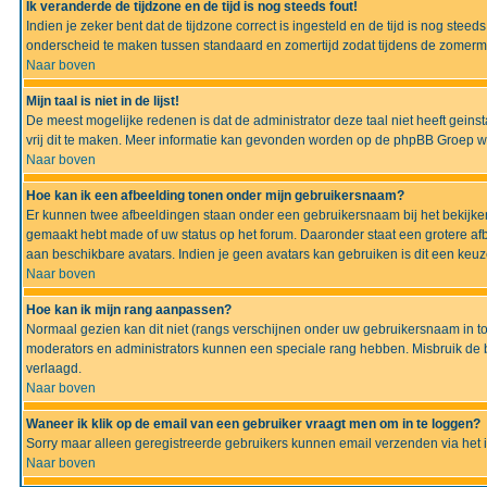
Ik veranderde de tijdzone en de tijd is nog steeds fout!
Indien je zeker bent dat de tijdzone correct is ingesteld en de tijd is nog ste
onderscheid te maken tussen standaard en zomertijd zodat tijdens de zomermaa
Naar boven
Mijn taal is niet in de lijst!
De meest mogelijke redenen is dat de administrator deze taal niet heeft geinsta
vrij dit te maken. Meer informatie kan gevonden worden op de phpBB Groep we
Naar boven
Hoe kan ik een afbeelding tonen onder mijn gebruikersnaam?
Er kunnen twee afbeeldingen staan onder een gebruikersnaam bij het bekijken
gemaakt hebt made of uw status op het forum. Daaronder staat een grotere afbe
aan beschikbare avatars. Indien je geen avatars kan gebruiken is dit een keu
Naar boven
Hoe kan ik mijn rang aanpassen?
Normaal gezien kan dit niet (rangs verschijnen onder uw gebruikersnaam in to
moderators en administrators kunnen een speciale rang hebben. Misbruik de bo
verlaagd.
Naar boven
Waneer ik klik op de email van een gebruiker vraagt men om in te loggen?
Sorry maar alleen geregistreerde gebruikers kunnen email verzenden via het 
Naar boven