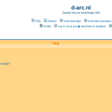
d-arc.nl
Dump hier je onzinnige shit
FAQ
Zoeken
Gebruikerslijst
Gebruikersgroepen
Profiel
Log in om je priv� berichten te bekijken
FAQ
s lijst?