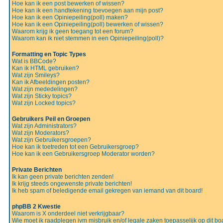
Hoe kan ik een post bewerken of wissen?
Hoe kan ik een handtekening toevoegen aan mijn post?
Hoe kan ik een Opiniepeiling(poll) maken?
Hoe kan ik een Opiniepeiling(poll) bewerken of wissen?
Waarom krijg ik geen toegang tot een forum?
Waarom kan ik niet stemmen in een Opiniepeiling(poll)?
Formatting en Topic Types
Wat is BBCode?
Kan ik HTML gebruiken?
Wat zijn Smileys?
Kan ik Afbeeldingen posten?
Wat zijn mededelingen?
Wat zijn Sticky topics?
Wat zijn Locked topics?
Gebruikers Peil en Groepen
Wat zijn Administrators?
Wat zijn Moderators?
Wat zijn Gebruikersgroepen?
Hoe kan ik toetreden tot een Gebruikersgroep?
Hoe kan ik een Gebruikersgroep Moderator worden?
Private Berichten
Ik kan geen private berichten zenden!
Ik krijg steeds ongewenste private berichten!
Ik heb spam of beledigende email gekregen van iemand van dit board!
phpBB 2 Kwestie
Waarom is X onderdeel niet verkrijgbaar?
Wie moet ik raadplegen ivm misbruik en/of legale zaken toepasselijk op dit bo