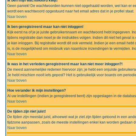
Ik ben mijn wachtwoord kwijt!
Geen paniek! De wachtwoorden kunnen niet opgehaald worden, wel kan er ee
wordt een wachtwoord opgestuurd naar het email adres dat in je profiel staat.
Naar boven
Ik ben geregistreerd maar kan niet inloggen!
Kijk eerst na of je je juiste gebruikersnaam en wachtwoord hebt ingegeven. I
tijdens registratie dan moet je de instrukties volgen. Indien dit niet het geva
je kan inloggen. Bij registratie wordt dit ook vermeld. Indien je een email h
is, is de mogelijkheid om misbruik van naamloze inzendingen te vermijden. Ind
Naar boven
Ik was in het verleden geregistreerd maar kan niet meer inloggen?!
De meest aannemelijke redenen hiervoor zijn; je hebt een onjuiste gebruikers
Je hebt mischien nooit iets gepost? Het is gebruikelijk voor boards om perio
Naar boven
Hoe verander ik mijn instellingen?
Al uw instellingen (indien je geregistreerd bent) zijn opgeslagen in de datab
Naar boven
De tijden zijn niet juist!
De tijden zijn meestal juist, alhoewel wat je ziet zijn tijden getoond in een a
tijdzone aanpassen, zoals de meeste instellingen enkel kan worden gedaan de g
Naar boven