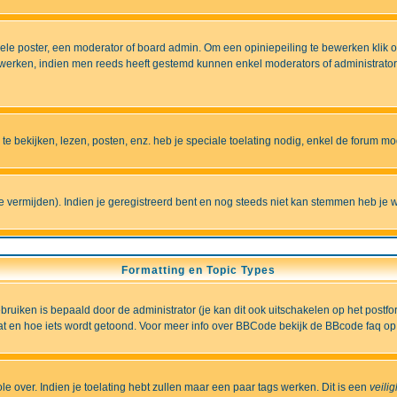
e poster, een moderator of board admin. Om een opiniepeiling te bewerken klik op 
erken, indien men reeds heeft gestemd kunnen enkel moderators of administrators 
 bekijken, lezen, posten, enz. heb je speciale toelating nodig, enkel de forum 
vermijden). Indien je geregistreerd bent en nog steeds niet kan stemmen heb je w
Formatting en Topic Types
iken is bepaald door de administrator (je kan dit ook uitschakelen op het postformu
wat en hoe iets wordt getoond. Voor meer info over BBCode bekijk de BBcode faq op 
role over. Indien je toelating hebt zullen maar een paar tags werken. Dit is een
veili