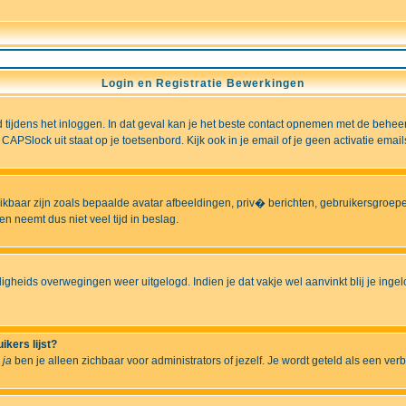
Login en Registratie Bewerkingen
ld tijdens het inloggen. In dat geval kan je het beste contact opnemen met de behee
CAPSlock uit staat op je toetsenbord. Kijk ook in je email of je geen activatie ema
hikbaar zijn zoals bepaalde avatar afbeeldingen, priv� berichten, gebruikersgroepen
n neemt dus niet veel tijd in beslag.
ligheids overwegingen weer uitgelogd. Indien je dat vakje wel aanvinkt blij je ingelo
ikers lijst?
r
ja
ben je alleen zichbaar voor administrators of jezelf. Je wordt geteld als een ver