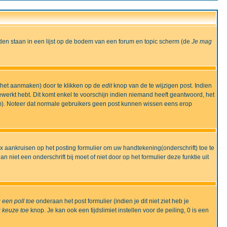
den staan in een lijst op de bodem van een forum en topic scherm (de
Je mag
 het aanmaken) door te klikken op de
edit
knop van de te wijzigen post. Indien
bewerkt hebt. Dit komt enkel te voorschijn indien niemand heeft geantwoord, het
m). Noteer dat normale gebruikers geen post kunnen wissen eens erop
x aankruisen op het posting formulier om uw handtekening(onderschrift) toe te
 niet een onderschrift bij moet of niet door op het formulier deze funktie uit
 een poll toe
onderaan het post formulier (indien je dit niet ziet heb je
 keuze toe
knop. Je kan ook een tijdslimiet instellen voor de peiling, 0 is een