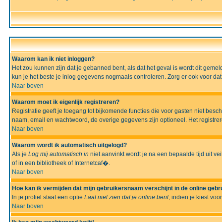
Waarom kan ik niet inloggen?
Het zou kunnen zijn dat je gebanned bent, als dat het geval is wordt dit geme
kun je het beste je inlog gegevens nogmaals controleren. Zorg er ook voor dat 
Naar boven
Waarom moet ik eigenlijk registreren?
Registratie geeft je toegang tot bijkomende functies die voor gasten niet besc
naam, email en wachtwoord, de overige gegevens zijn optioneel. Het registrere
Naar boven
Waarom wordt ik automatisch uitgelogd?
Als je
Log mij automatisch in
niet aanvinkt wordt je na een bepaalde tijd uit vei
of in een bibliotheek of Internetcaf�.
Naar boven
Hoe kan ik vermijden dat mijn gebruikersnaam verschijnt in de online gebru
In je profiel staat een optie
Laat niet zien dat je online bent
, indien je kiest voo
Naar boven