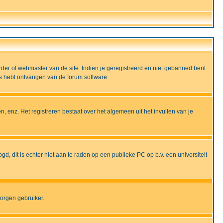
rder of webmaster van de site. Indien je geregistreerd en niet gebanned bent
ils hebt ontvangen van de forum software.
, enz. Het registreren bestaat over het algemeen uit het invullen van je
gd, dit is echter niet aan te raden op een publieke PC op b.v. een universiteit
borgen gebruiker.