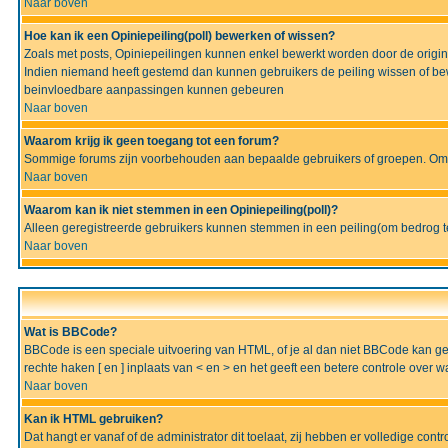
Naar boven
Hoe kan ik een Opiniepeiling(poll) bewerken of wissen?
Zoals met posts, Opiniepeilingen kunnen enkel bewerkt worden door de originel
Indien niemand heeft gestemd dan kunnen gebruikers de peiling wissen of bew
beinvloedbare aanpassingen kunnen gebeuren
Naar boven
Waarom krijg ik geen toegang tot een forum?
Sommige forums zijn voorbehouden aan bepaalde gebruikers of groepen. Om te
Naar boven
Waarom kan ik niet stemmen in een Opiniepeiling(poll)?
Alleen geregistreerde gebruikers kunnen stemmen in een peiling(om bedrog te 
Naar boven
Wat is BBCode?
BBCode is een speciale uitvoering van HTML, of je al dan niet BBCode kan gebru
rechte haken [ en ] inplaats van < en > en het geeft een betere controle over 
Naar boven
Kan ik HTML gebruiken?
Dat hangt er vanaf of de administrator dit toelaat, zij hebben er volledige cont