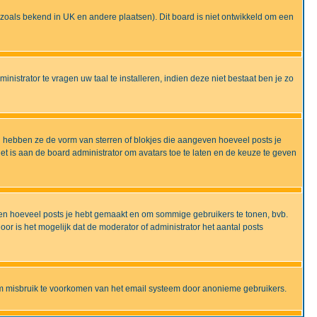
ijd zoals bekend in UK en andere plaatsen). Dit board is niet ontwikkeld om een
nistrator te vragen uw taal te installeren, indien deze niet bestaat ben je zo
 hebben ze de vorm van sterren of blokjes die aangeven hoeveel posts je
et is aan de board administrator om avatars toe te laten en de keuze te geven
onen hoeveel posts je hebt gemaakt en om sommige gebruikers te tonen, bvb.
r is het mogelijk dat de moderator of administrator het aantal posts
om misbruik te voorkomen van het email systeem door anonieme gebruikers.