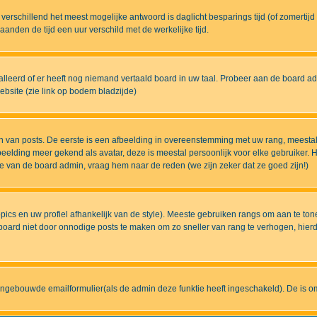
eds verschillend het meest mogelijke antwoord is daglicht besparings tijd (of zomert
nden de tijd een uur verschild met de werkelijke tijd.
lleerd of er heeft nog niemand vertaald board in uw taal. Probeer aan de board admi
bsite (zie link op bodem bladzijde)
 van posts. De eerste is een afbeelding in overeenstemming met uw rang, meestal
elding meer gekend als avatar, deze is meestal persoonlijk voor elke gebruiker. H
ze van de board admin, vraag hem naar de reden (we zijn zeker dat ze goed zijn!)
pics en uw profiel afhankelijk van de style). Meeste gebruiken rangs om aan te t
ard niet door onnodige posts te maken om zo sneller van rang te verhogen, hierdoo
ingebouwde emailformulier(als de admin deze funktie heeft ingeschakeld). De is 