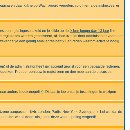
gina en daar klik je op
Wachtwoord vergeten
, volg hierna de instructies, er
rsteuning is ingeschakeld en je klikte op de
Ik ben jonger dan 13 jaar
link
e registraties worden geactiveerd, of door uzelf of door administrator vooraleer
an zeker dat je een geldig emailadres hebt? Een reden waarom activatie nodig
gen) of de administrator heeft uw account gewist voor een bepaalde redenen.
 beperken. Probeer opnieuw te registreren en doe mee aan de discusies.
r anders is ook mogelijk). Dit laat je toe om al je instellingen te wijzigen
tijdzone aanpassen , bvb. Londen, Parijs, New York, Sydney, enz. Let wel dat de
ip om het wel te doen, als je ons deze woordspeling vergeeft!