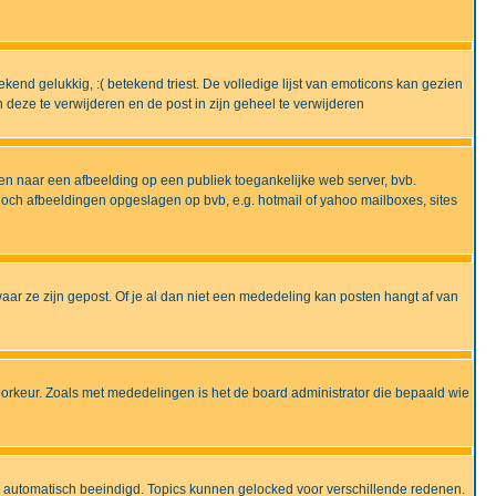
end gelukkig, :( betekend triest. De volledige lijst van emoticons kan gezien
deze te verwijderen en de post in zijn geheel te verwijderen
en naar een afbeelding op een publiek toegankelijke web server, bvb.
 noch afbeeldingen opgeslagen op bvb, e.g. hotmail of yahoo mailboxes, sites
ar ze zijn gepost. Of je al dan niet een mededeling kan posten hangt af van
oorkeur. Zoals met mededelingen is het de board administrator die bepaald wie
 is automatisch beeindigd. Topics kunnen gelocked voor verschillende redenen.