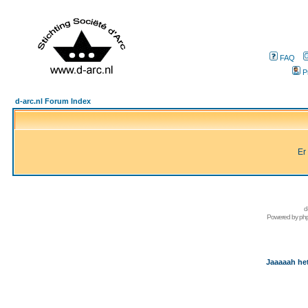
FAQ
P
d-arc.nl Forum Index
Er
d
Powered by
ph
Jaaaaah het