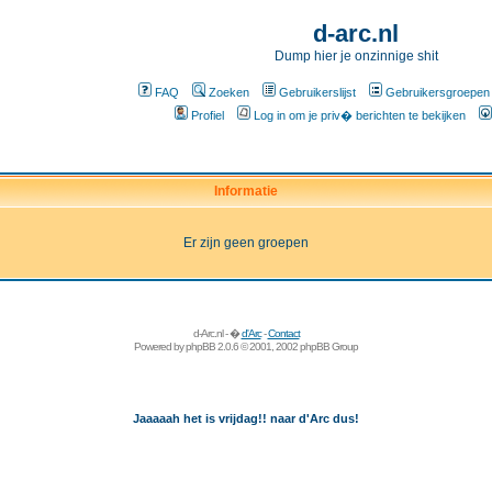
d-arc.nl
Dump hier je onzinnige shit
FAQ
Zoeken
Gebruikerslijst
Gebruikersgroepen
Profiel
Log in om je priv� berichten te bekijken
Informatie
Er zijn geen groepen
d-Arc.nl - �
d'Arc
-
Contact
Powered by
phpBB
2.0.6 © 2001, 2002 phpBB Group
Jaaaaah het is vrijdag!! naar d'Arc dus!