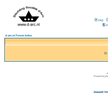
FAQ
P
d-arc.nl Forum Index
Er
d
Powered by
ph
Jaaaaah het