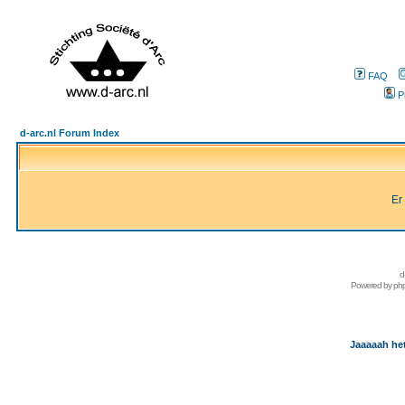
FAQ
P
d-arc.nl Forum Index
Er
d
Powered by
ph
Jaaaaah het