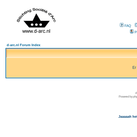
FAQ
P
d-arc.nl Forum Index
Er
d
Powered by
ph
Jaaaaah het