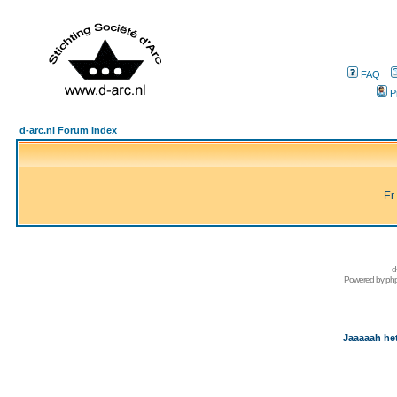
FAQ
P
d-arc.nl Forum Index
Er
d
Powered by
ph
Jaaaaah het