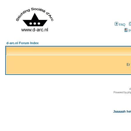
FAQ
P
d-arc.nl Forum Index
Er
d
Powered by
ph
Jaaaaah het