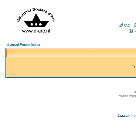
FAQ
P
d-arc.nl Forum Index
Er
d
Powered by
ph
Jaaaaah het