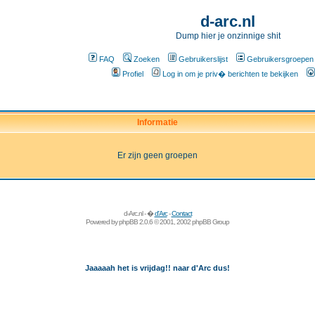
d-arc.nl
Dump hier je onzinnige shit
FAQ
Zoeken
Gebruikerslijst
Gebruikersgroepen
Profiel
Log in om je priv� berichten te bekijken
Informatie
Er zijn geen groepen
d-Arc.nl - �
d'Arc
-
Contact
Powered by
phpBB
2.0.6 © 2001, 2002 phpBB Group
Jaaaaah het is vrijdag!! naar d'Arc dus!