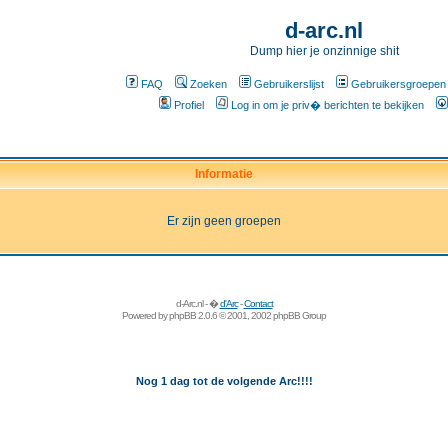
d-arc.nl
Dump hier je onzinnige shit
FAQ
Zoeken
Gebruikerslijst
Gebruikersgroepen
Profiel
Log in om je priv� berichten te bekijken
Informatie
Er zijn geen groepen
d-Arc.nl - �
d'Arc
-
Contact
Powered by
phpBB
2.0.6 © 2001, 2002 phpBB Group
Nog 1 dag tot de volgende Arc!!!!