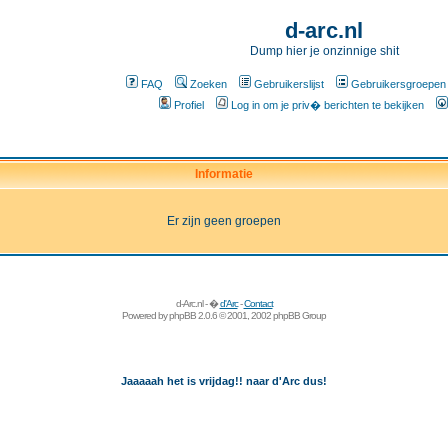
d-arc.nl
Dump hier je onzinnige shit
FAQ
Zoeken
Gebruikerslijst
Gebruikersgroepen
Profiel
Log in om je priv� berichten te bekijken
Informatie
Er zijn geen groepen
d-Arc.nl - �
d'Arc
-
Contact
Powered by
phpBB
2.0.6 © 2001, 2002 phpBB Group
Jaaaaah het is vrijdag!! naar d'Arc dus!