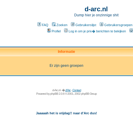
d-arc.nl
Dump hier je onzinnige shit
FAQ
Zoeken
Gebruikerslijst
Gebruikersgroepen
Profiel
Log in om je priv� berichten te bekijken
Informatie
Er zijn geen groepen
d-Arc.nl - �
d'Arc
-
Contact
Powered by
phpBB
2.0.6 © 2001, 2002 phpBB Group
Jaaaaah het is vrijdag!! naar d'Arc dus!