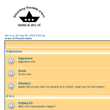
Het is nu Do Aug 06, 2026 9:58 am
d-arc.nl Forum Index
Algemeen
Algemeen
Algemene shit
Onzin
Onzin zooi
Afzeiken
plaats hier je post neer om iemand af te zeiken, maar hou het wel netjes!!
d'Arc
Vrijdag AS
Alles over aanstaande vrijdag !!