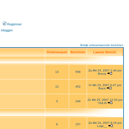
Registreer
Inloggen
Bekijk onbeantwoorde berichten
Onderwerpen
Berichten
Laatste Bericht
Za Mrt 24, 2007 1:44 pm
13
556
Boozy
Vr Mrt 23, 2007 6:47 pm
12
452
Bazzi
Zo Mrt 25, 2007 12:33 pm
3
246
*JULIA
Za Mrt 24, 2007 8:16 pm
6
157
Lotje__