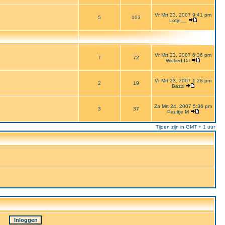
Vr Mrt 23, 2007 9:41 pm
5
103
Lotje__
Vr Mrt 23, 2007 6:36 pm
7
72
Wicked DJ
Vr Mrt 23, 2007 1:28 pm
2
19
Bazzi
Za Mrt 24, 2007 5:36 pm
3
37
Paultje M
Tijden zijn in GMT + 1 uur