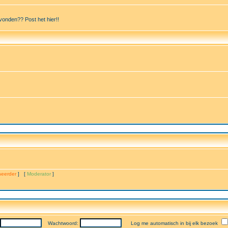
vonden?? Post het hier!!
eerder
] [
Moderator
]
Wachtwoord:
Log me automatisch in bij elk bezoek