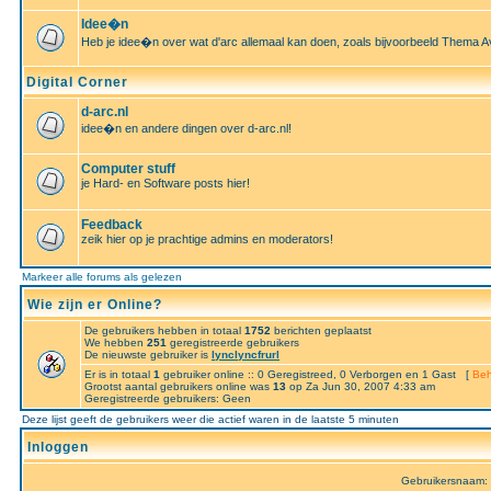
Idee�n
Heb je idee�n over wat d'arc allemaal kan doen, zoals bijvoorbeeld Thema A
Digital Corner
d-arc.nl
idee�n en andere dingen over d-arc.nl!
Computer stuff
je Hard- en Software posts hier!
Feedback
zeik hier op je prachtige admins en moderators!
Markeer alle forums als gelezen
Wie zijn er Online?
De gebruikers hebben in totaal
1752
berichten geplaatst
We hebben
251
geregistreerde gebruikers
De nieuwste gebruiker is
lynclyncfrurl
Er is in totaal
1
gebruiker online :: 0 Geregistreed, 0 Verborgen en 1 Gast [
Beh
Grootst aantal gebruikers online was
13
op Za Jun 30, 2007 4:33 am
Geregistreerde gebruikers: Geen
Deze lijst geeft de gebruikers weer die actief waren in de laatste 5 minuten
Inloggen
Gebruikersnaam: