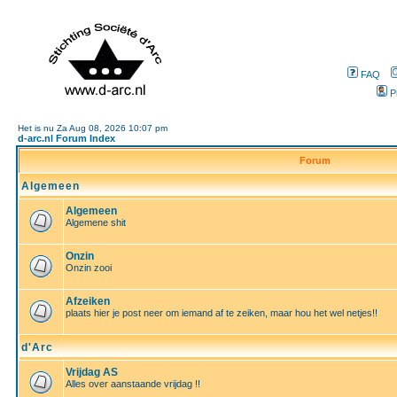
FAQ
P
Het is nu Za Aug 08, 2026 10:07 pm
d-arc.nl Forum Index
Forum
Algemeen
Algemeen
Algemene shit
Onzin
Onzin zooi
Afzeiken
plaats hier je post neer om iemand af te zeiken, maar hou het wel netjes!!
d'Arc
Vrijdag AS
Alles over aanstaande vrijdag !!