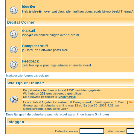
Idee�n
Heb je idee�n over wat d'arc allemaal kan doen, zoals bijvoorbeeld Thema A
Digital Corner
d-arc.nl
idee�n en andere dingen over d-arc.nl!
Computer stuff
je Hard- en Software posts hier!
Feedback
zeik hier op je prachtige admins en moderators!
Markeer alle forums als gelezen
Wie zijn er Online?
De gebruikers hebben in totaal
1752
berichten geplaatst
We hebben
251
geregistreerde gebruikers
De nieuwste gebruiker is
lynclyncfrurl
Er is in totaal
1
gebruiker online :: 0 Geregistreed, 0 Verborgen en 1 Gast [
Beh
Grootst aantal gebruikers online was
13
op Za Jun 30, 2007 4:33 am
Geregistreerde gebruikers: Geen
Deze lijst geeft de gebruikers weer die actief waren in de laatste 5 minuten
Inloggen
Gebruikersnaam:
Wachtwoord: