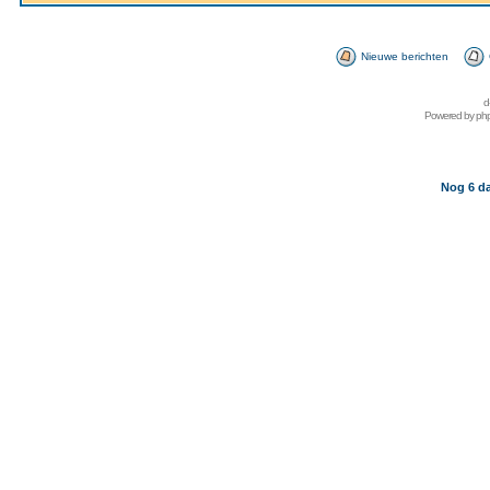
Nieuwe berichten
d
Powered by
ph
Nog 6 da