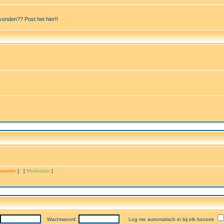
vonden?? Post het hier!!
eerder
] [
Moderator
]
Wachtwoord:
Log me automatisch in bij elk bezoek