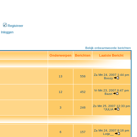
Registreer
Inloggen
Bekijk onbeantwoorde berichten
Onderwerpen
Berichten
Laatste Bericht
Za Mrt 24, 2007 1:44 pm
13
556
Boozy
Vr Mrt 23, 2007 6:47 pm
12
452
Bazzi
Zo Mrt 25, 2007 12:33 pm
3
246
*JULIA
Za Mrt 24, 2007 8:16 pm
6
157
Lotje__