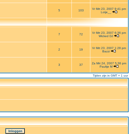
Vr Mrt 23, 2007 9:41 pm
5
103
Lotje__
Vr Mrt 23, 2007 6:36 pm
7
72
Wicked DJ
Vr Mrt 23, 2007 1:28 pm
2
19
Bazzi
Za Mrt 24, 2007 5:36 pm
3
37
Paultje M
Tijden zijn in GMT + 1 uur