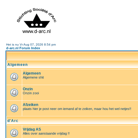
Het is nu Vr Aug 07, 2026 8:54 pm
d-arc.nl Forum Index
Algemeen
Algemeen
Algemene shit
Onzin
Onzin zooi
Afzeiken
plaats hier je post neer om iemand af te zeiken, maar hou het wel netjes!!
d'Arc
Vrijdag AS
Alles over aanstaande vrijdag !!