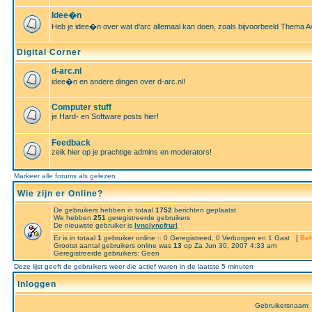
Idee�n
Heb je idee�n over wat d'arc allemaal kan doen, zoals bijvoorbeeld Thema A
Digital Corner
d-arc.nl
idee�n en andere dingen over d-arc.nl!
Computer stuff
je Hard- en Software posts hier!
Feedback
zeik hier op je prachtige admins en moderators!
Markeer alle forums als gelezen
Wie zijn er Online?
De gebruikers hebben in totaal
1752
berichten geplaatst
We hebben
251
geregistreerde gebruikers
De nieuwste gebruiker is
lynclyncfrurl
Er is in totaal
1
gebruiker online :: 0 Geregistreed, 0 Verborgen en 1 Gast [
Beh
Grootst aantal gebruikers online was
13
op Za Jun 30, 2007 4:33 am
Geregistreerde gebruikers: Geen
Deze lijst geeft de gebruikers weer die actief waren in de laatste 5 minuten
Inloggen
Gebruikersnaam: