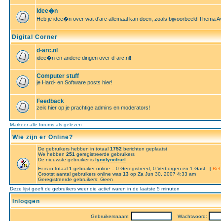
Idee�n
Heb je idee�n over wat d'arc allemaal kan doen, zoals bijvoorbeeld Thema A
Digital Corner
d-arc.nl
idee�n en andere dingen over d-arc.nl!
Computer stuff
je Hard- en Software posts hier!
Feedback
zeik hier op je prachtige admins en moderators!
Markeer alle forums als gelezen
Wie zijn er Online?
De gebruikers hebben in totaal
1752
berichten geplaatst
We hebben
251
geregistreerde gebruikers
De nieuwste gebruiker is
lynclyncfrurl
Er is in totaal
1
gebruiker online :: 0 Geregistreed, 0 Verborgen en 1 Gast [
Beh
Grootst aantal gebruikers online was
13
op Za Jun 30, 2007 4:33 am
Geregistreerde gebruikers: Geen
Deze lijst geeft de gebruikers weer die actief waren in de laatste 5 minuten
Inloggen
Gebruikersnaam:
Wachtwoord: