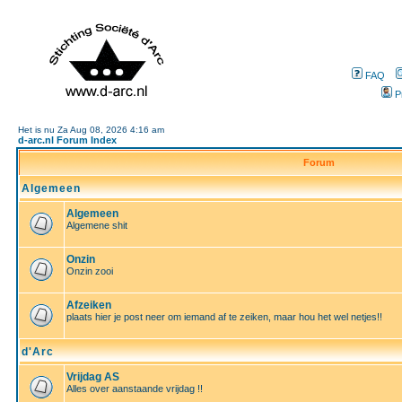
FAQ
P
Het is nu Za Aug 08, 2026 4:16 am
d-arc.nl Forum Index
Forum
Algemeen
Algemeen
Algemene shit
Onzin
Onzin zooi
Afzeiken
plaats hier je post neer om iemand af te zeiken, maar hou het wel netjes!!
d'Arc
Vrijdag AS
Alles over aanstaande vrijdag !!