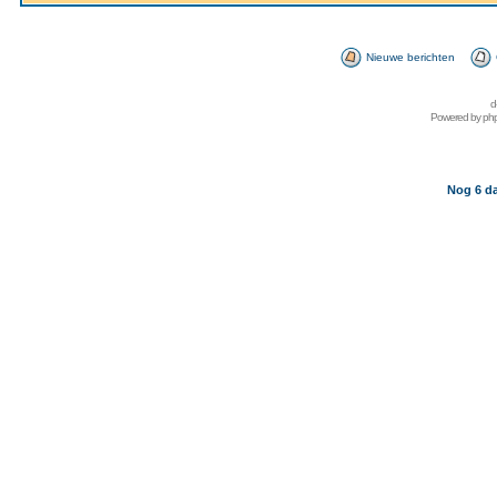
Nieuwe berichten
d
Powered by
ph
Nog 6 da