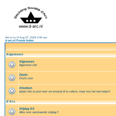
Het is nu Vr Aug 07, 2026 4:50 am
d-arc.nl Forum Index
Algemeen
Algemeen
Algemene shit
Onzin
Onzin zooi
Afzeiken
plaats hier je post neer om iemand af te zeiken, maar hou het wel netjes!!
d'Arc
Vrijdag AS
Alles over aanstaande vrijdag !!