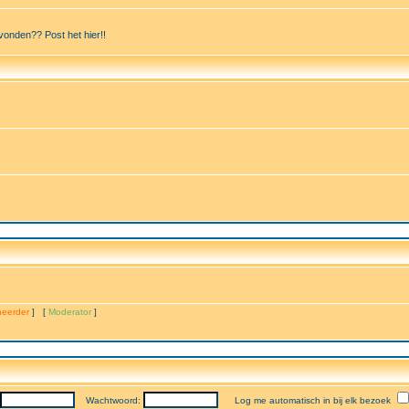
vonden?? Post het hier!!
eerder
] [
Moderator
]
Wachtwoord:
Log me automatisch in bij elk bezoek