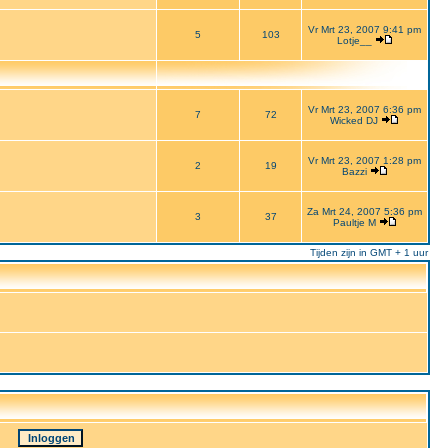
Vr Mrt 23, 2007 9:41 pm
5
103
Lotje__
Vr Mrt 23, 2007 6:36 pm
7
72
Wicked DJ
Vr Mrt 23, 2007 1:28 pm
2
19
Bazzi
Za Mrt 24, 2007 5:36 pm
3
37
Paultje M
Tijden zijn in GMT + 1 uur