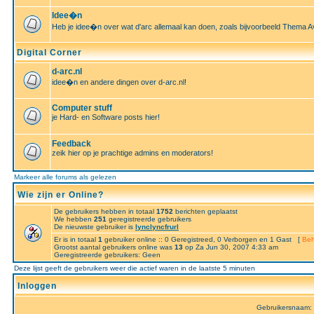
Idee�n
Heb je idee�n over wat d'arc allemaal kan doen, zoals bijvoorbeeld Thema A
Digital Corner
d-arc.nl
idee�n en andere dingen over d-arc.nl!
Computer stuff
je Hard- en Software posts hier!
Feedback
zeik hier op je prachtige admins en moderators!
Markeer alle forums als gelezen
Wie zijn er Online?
De gebruikers hebben in totaal
1752
berichten geplaatst
We hebben
251
geregistreerde gebruikers
De nieuwste gebruiker is
lynclyncfrurl
Er is in totaal
1
gebruiker online :: 0 Geregistreed, 0 Verborgen en 1 Gast [
Beh
Grootst aantal gebruikers online was
13
op Za Jun 30, 2007 4:33 am
Geregistreerde gebruikers: Geen
Deze lijst geeft de gebruikers weer die actief waren in de laatste 5 minuten
Inloggen
Gebruikersnaam: