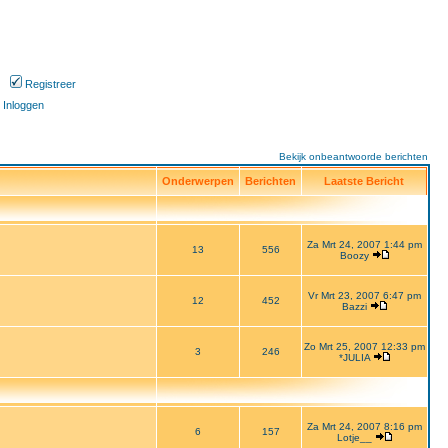
Registreer
Inloggen
Bekijk onbeantwoorde berichten
Onderwerpen
Berichten
Laatste Bericht
Za Mrt 24, 2007 1:44 pm
13
556
Boozy
Vr Mrt 23, 2007 6:47 pm
12
452
Bazzi
Zo Mrt 25, 2007 12:33 pm
3
246
*JULIA
Za Mrt 24, 2007 8:16 pm
6
157
Lotje__