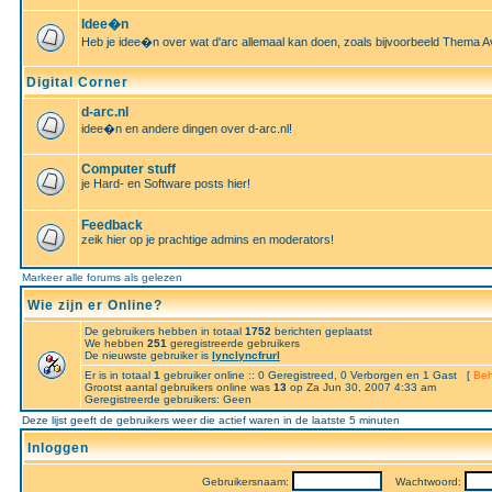
Idee�n
Heb je idee�n over wat d'arc allemaal kan doen, zoals bijvoorbeeld Thema A
Digital Corner
d-arc.nl
idee�n en andere dingen over d-arc.nl!
Computer stuff
je Hard- en Software posts hier!
Feedback
zeik hier op je prachtige admins en moderators!
Markeer alle forums als gelezen
Wie zijn er Online?
De gebruikers hebben in totaal
1752
berichten geplaatst
We hebben
251
geregistreerde gebruikers
De nieuwste gebruiker is
lynclyncfrurl
Er is in totaal
1
gebruiker online :: 0 Geregistreed, 0 Verborgen en 1 Gast [
Beh
Grootst aantal gebruikers online was
13
op Za Jun 30, 2007 4:33 am
Geregistreerde gebruikers: Geen
Deze lijst geeft de gebruikers weer die actief waren in de laatste 5 minuten
Inloggen
Gebruikersnaam:
Wachtwoord: