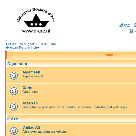
FAQ
P
Het is nu Zo Aug 09, 2026 3:23 pm
d-arc.nl Forum Index
Forum
Algemeen
Algemeen
Algemene shit
Onzin
Onzin zooi
Afzeiken
plaats hier je post neer om iemand af te zeiken, maar hou het wel netjes!!
d'Arc
Vrijdag AS
Alles over aanstaande vrijdag !!