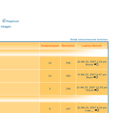
Registreer
Inloggen
Bekijk onbeantwoorde berichten
Onderwerpen
Berichten
Laatste Bericht
Za Mrt 24, 2007 1:44 pm
13
556
Boozy
Vr Mrt 23, 2007 6:47 pm
12
452
Bazzi
Zo Mrt 25, 2007 12:33 pm
3
246
*JULIA
Za Mrt 24, 2007 8:16 pm
6
157
Lotje__