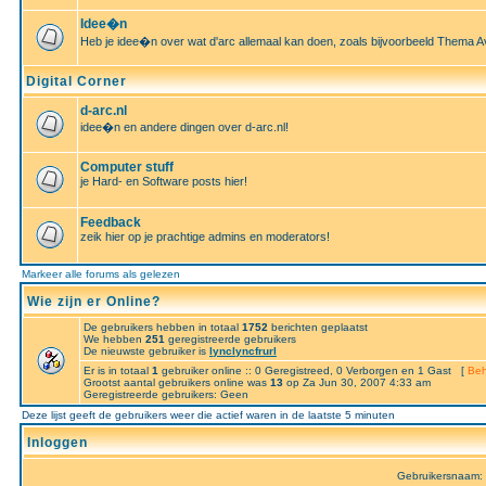
Idee�n
Heb je idee�n over wat d'arc allemaal kan doen, zoals bijvoorbeeld Thema A
Digital Corner
d-arc.nl
idee�n en andere dingen over d-arc.nl!
Computer stuff
je Hard- en Software posts hier!
Feedback
zeik hier op je prachtige admins en moderators!
Markeer alle forums als gelezen
Wie zijn er Online?
De gebruikers hebben in totaal
1752
berichten geplaatst
We hebben
251
geregistreerde gebruikers
De nieuwste gebruiker is
lynclyncfrurl
Er is in totaal
1
gebruiker online :: 0 Geregistreed, 0 Verborgen en 1 Gast [
Beh
Grootst aantal gebruikers online was
13
op Za Jun 30, 2007 4:33 am
Geregistreerde gebruikers: Geen
Deze lijst geeft de gebruikers weer die actief waren in de laatste 5 minuten
Inloggen
Gebruikersnaam: