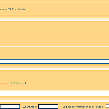
vonden?? Post het hier!!
eerder
] [
Moderator
]
Wachtwoord:
Log me automatisch in bij elk bezoek