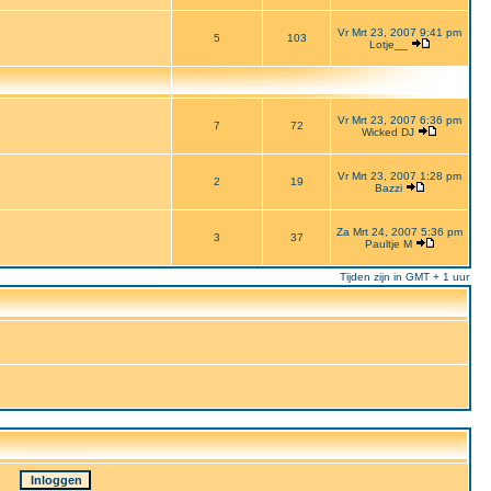
Vr Mrt 23, 2007 9:41 pm
5
103
Lotje__
Vr Mrt 23, 2007 6:36 pm
7
72
Wicked DJ
Vr Mrt 23, 2007 1:28 pm
2
19
Bazzi
Za Mrt 24, 2007 5:36 pm
3
37
Paultje M
Tijden zijn in GMT + 1 uur