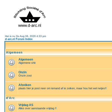
Het is nu Do Aug 06, 2026 4:33 pm
d-arc.nl Forum Index
Algemeen
Algemeen
Algemene shit
Onzin
Onzin zooi
Afzeiken
plaats hier je post neer om iemand af te zeiken, maar hou het wel netjes!!
d'Arc
Vrijdag AS
Alles over aanstaande vrijdag !!