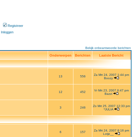
Registreer
Inloggen
Bekijk onbeantwoorde berichten
Onderwerpen
Berichten
Laatste Bericht
Za Mrt 24, 2007 1:44 pm
13
556
Boozy
Vr Mrt 23, 2007 6:47 pm
12
452
Bazzi
Zo Mrt 25, 2007 12:33 pm
3
246
*JULIA
Za Mrt 24, 2007 8:16 pm
6
157
Lotje__