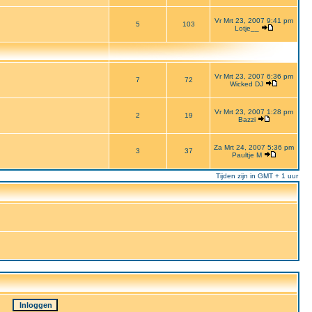
Vr Mrt 23, 2007 9:41 pm
5
103
Lotje__
Vr Mrt 23, 2007 6:36 pm
7
72
Wicked DJ
Vr Mrt 23, 2007 1:28 pm
2
19
Bazzi
Za Mrt 24, 2007 5:36 pm
3
37
Paultje M
Tijden zijn in GMT + 1 uur