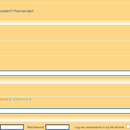
vonden?? Post het hier!!
eerder
] [
Moderator
]
Wachtwoord:
Log me automatisch in bij elk bezoek