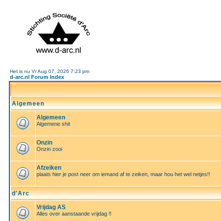
Het is nu Vr Aug 07, 2026 7:23 pm
d-arc.nl Forum Index
Algemeen
Algemeen
Algemene shit
Onzin
Onzin zooi
Afzeiken
plaats hier je post neer om iemand af te zeiken, maar hou het wel netjes!!
d'Arc
Vrijdag AS
Alles over aanstaande vrijdag !!